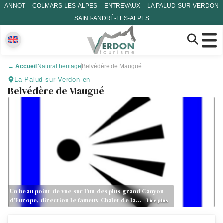
ANNOT
COLMARS-LES-ALPES
ENTREVAUX
LA PALUD-SUR-VERDON
SAINT-ANDRÉ-LES-ALPES
←
Accueil
Natural heritage
Belvédère de Maugué
La Palud-sur-Verdon-en
Belvédère de Maugué
Un beau point de vue sur l'un des plus grand Canyon
d'Europe, direction le fameux Chalet de la…
Lire plus