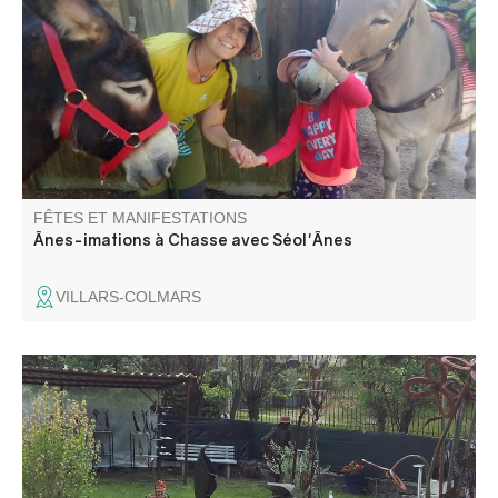
l'amour qu'elle porte à ses amis aux longues oreilles.
Rencontre du troupeau, pansage, balade avec les ânes ,
contes et poèmes sur cet animal attachant !
FÊTES ET MANIFESTATIONS
Ânes-imations à Chasse avec Séol'Ânes
VILLARS-COLMARS
L'art de la récup : André Olant expose ses sculptures en
fer forgé dans son atelier de la Beïte.