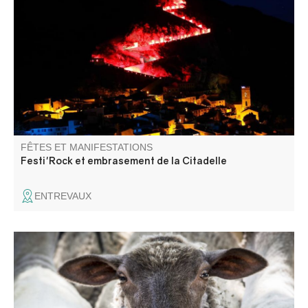
La Citadelle s'enflamme ! Venez assister à la montée aux
flambeaux et à l'embrasement de la Citadelle, suivi d'un
concert de rock.
FÊTES ET MANIFESTATIONS
Festi'Rock et embrasement de la Citadelle
ENTREVAUX
A l'occasion de « Revendran », la fête de la
démontagnée, venez partager un moment de convivialité
et déguster la soupe des bergers préparée par les
habitants du village.