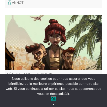
ANNOT
Une enquête interactive qui vous emmène au bout du
monde dans un Brésil de rêve et de paillette à la
recherche d’un tableau qui a été volé. Vous avez 45 mn
pour élucider le mystère ! A partir de 10 ans accompagné
FÊTES ET MANIFESTATIONS
Qui a dérobé l’OMORTO ?
Nous utilisons des cookies pour nous assurer que vous
bénéficiez de la meilleure expérience possible sur notre site
web. Si vous continuez à utiliser ce site, nous supposerons que
SAINT-ANDRÉ-LES-ALPES
vous en êtes satisfait.
Ok