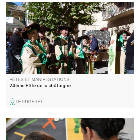
Le village fête la châtaigne avec un marché, des
dégustations, des animations et le Train des pignes à
vapeur qui, pour sa dernière sortie de la saison, circule
entre Puget-Théniers et Le Fugeret.
FÊTES ET MANIFESTATIONS
24ème Fête de la châtaigne
LE FUGERET
La Micro-Folie itinérante Alpes Provence Verdon s'installe
à Saint-Benoît ! La Micro-Folie c'est un musée