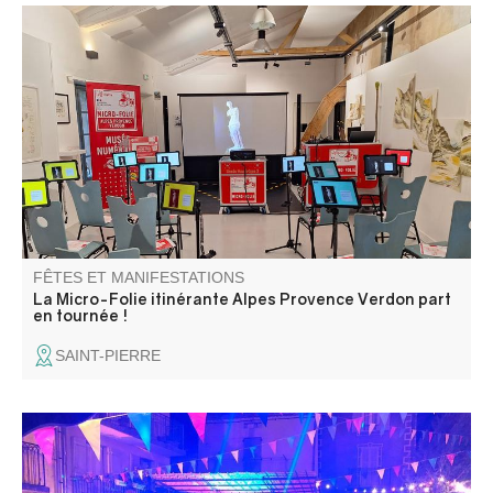
La Micro-Folie itinérante Alpes Provence Verdon s'installe
à Saint-Pierre ! La Micro-Folie c'est un musée numérique,
un espace de réalité virtuelle, un fablab et une
ludothèque. Une programmation riche et ludique vous
attend pour petits et grands.
FÊTES ET MANIFESTATIONS
La Micro-Folie itinérante Alpes Provence Verdon part
en tournée !
SAINT-PIERRE
C'est la Fête au village