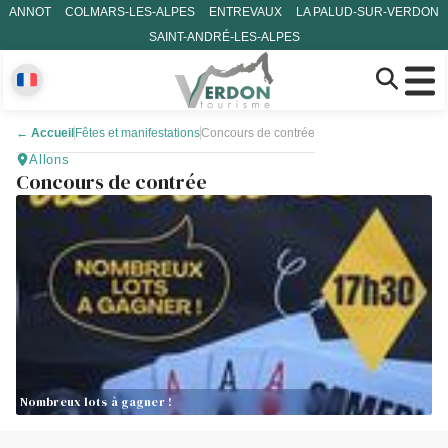
ANNOT
COLMARS-LES-ALPES
ENTREVAUX
LA PALUD-SUR-VERDON
SAINT-ANDRÉ-LES-ALPES
←
Accueil
Fêtes et manifestations
Concours de contrée
Allons
Concours de contrée
Nombreux lots à gagner !