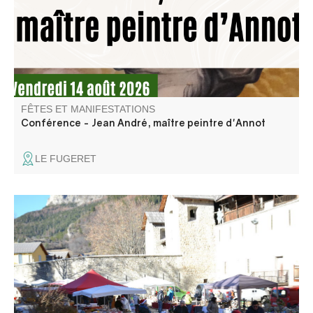
le mieux de lui. Un peintre de son temps…entre tradition
et modernité.
FÊTES ET MANIFESTATIONS
Conférence - Jean André, maître peintre d'Annot
LE FUGERET
Marché artisans et saveurs aux couleurs de Noël. Parade
du Père Noël et distribution de friandises.Tombola, pesée
de la dinde et vin chaud. Ambiance conviviale autour d'un
feu et des marrons chauds ! Animations avec les
associations locales.