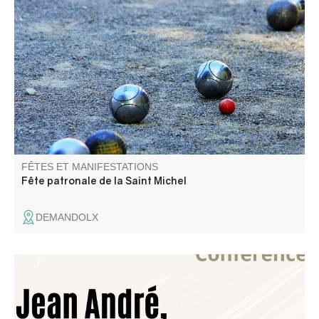
Les amis de Demandolx vous proposent 3 jours de fête,
loto, messe , apéritif, groupe folklorique, concours de
boules et aïoli.
FÊTES ET MANIFESTATIONS
Fête patronale de la Saint Michel
DEMANDOLX
Jean André est un peintre du XVIIème siècle né à Annot
dont on sait peu de choses. Ce sont, en fin de compte, les
œuvres qu’il a laissées dans nos villages qui nous parlent