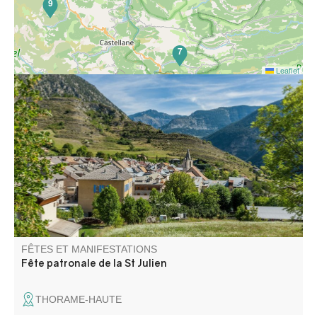
9
7
Leaflet
Ambiance festive pendant tout un week-end: concerts,
bals avec orchestre et DJ, concours de boules,
animations pour les enfants, repas champêtre et loto…
Venez nombreux. Restauration et buvette sur place.
FÊTES ET MANIFESTATIONS
Fête patronale de la St Julien
THORAME-HAUTE