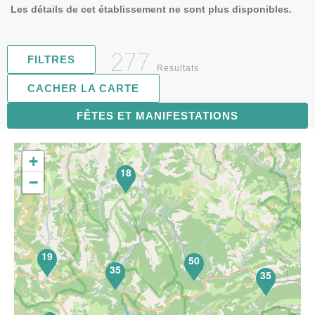
Les détails de cet établissement ne sont plus disponibles.
277
FILTRES
Resultats
CACHER LA CARTE
FÊTES ET MANIFESTATIONS
72
+
18
−
19
50
35
35