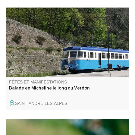
A bord de d'un autorail de 1936, revivez l'ambiance des
"Michelines" ! A votre arrivée à Thorame, les associations
locales vous proposent de visiter la chapelle ND de la
Fleur et assister, l'après midi, à une démonstration de
distillation de lavande.
FÊTES ET MANIFESTATIONS
Balade en Micheline le long du Verdon
SAINT-ANDRÉ-LES-ALPES
Concours de boules en triplette 500€ + les mises en