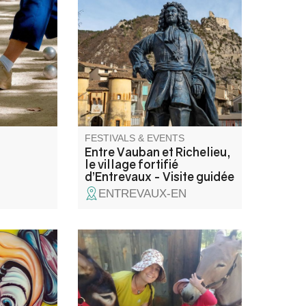
e,
Entrevaux and discover a
concert,
medieval fortified town.
FESTIVALS & EVENTS
Entre Vauban et Richelieu,
le village fortifié
d’Entrevaux - Visite guidée
ENTREVAUX-EN
tistes, les
Venez rencontrer les ânes
ambules.
d'Émilie, son métier d'ânière et
l'amour qu'elle porte à ses
amis aux longues oreilles.