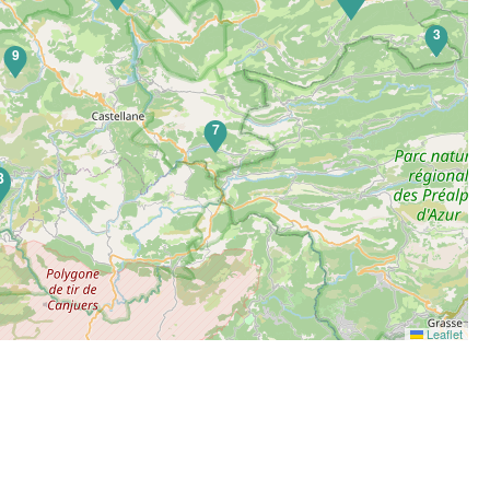
3
9
7
8
Leaflet