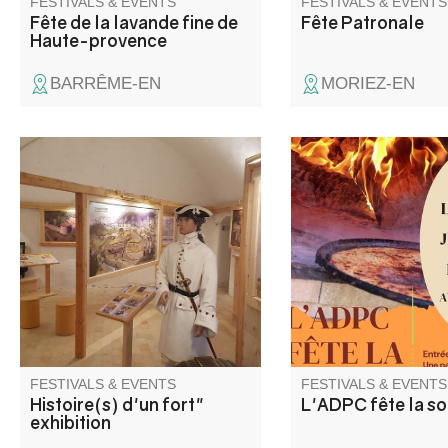
FESTIVALS & EVENTS
FESTIVALS & EVENTS
Fête de la lavande fine de
Fête Patronale
Haute-provence
BARRÊME-EN
MORIEZ-EN
Follow soldier Claude Dupuy
L'association de la D
back to the time of Louis XIV,
Patrimoine Culturel d
as he discovers the Fort de
propose une soirée
Savoie, its history and
dégustation de la trad
fascinating anecdotes about
socca, cuite au feu de
the stages in its construction.
Educational panels cover a
range of themes to pique your
curiosity.
FESTIVALS & EVENTS
FESTIVALS & EVENTS
Histoire(s) d'un fort"
L'ADPC fête la s
exhibition