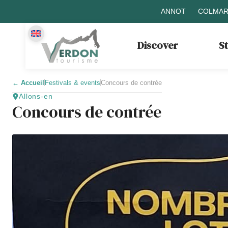
ANNOT
COLMAR
Discover
S
←
Accueil
Festivals & events
Concours de contrée
Allons-en
Concours de contrée