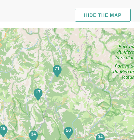
HIDE THE MAP
71
17
19
50
34
34