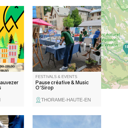
 balade
Pause Créative : un atelier
age et dans
créatif pour adultes et enfants
s
accompagnés, suivie de Music
uprès des
O’Sirop : un concert de
musique inspirée dans l’instant
1
présent ; puis autour d’un
sirop, les rencontres et les
partages se poursuivent dans
un esprit convivial.
FESTIVALS & EVENTS
auvezer
Pause créative & Music
s
O'Sirop
N
THORAME-HAUTE-EN
eux avec
Stroll through the village of