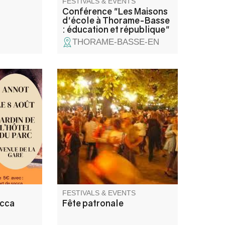
FESTIVALS & EVENTS
Conférence "Les Maisons
d'école à Thorame-Basse
: éducation et république"
THORAME-BASSE-EN
éfense du
Concours de boules et bal les
'Annot
jeudi, vendredi et samedi.
Paëlla le vendredi, aïoli le
itionnelle
samedi.
 bois.
FESTIVALS & EVENTS
occa
Fête patronale