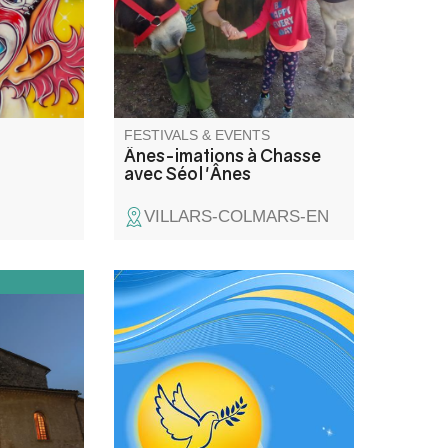
Rencontre du troupeau,
pansage, balade avec les ânes
, contes et poèmes sur cet
animal attachant !
FESTIVALS & EVENTS
Ânes-imations à Chasse
avec Séol'Ânes
VILLARS-COLMARS-EN
int-Jean-
Tribute to the war dead,
e Notre-
wreath-laying and speeches.
 lors
atrimoine
le et