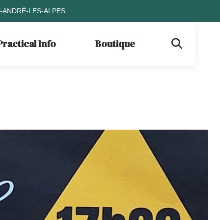
T-ANDRÉ-LES-ALPES
Practical Info
Boutique