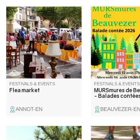
Annot invites you to hunt for
Elli la conteuse vous
bargains not only in the market
dans les rues du vill
square, but also in the streets
le temps, à travers le
of the old town! Toys,
anecdotes glanées a
decorative objects, books,
habitants du village.
clothes... There's bound to be
the item you're looking for
among the stalls.
FESTIVALS & EVENTS
FESTIVALS & EVENTS
Flea market
MURSmures de Be
- Balades contée
ANNOT-EN
BEAUVEZER-E
Under its plane trees, the
Fête patronale de Bli