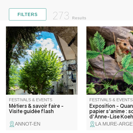
273
FILTERS
Results
Perched at an altitude of 700 m
This summer, come 
in the Vaïre valley, Annot can
discover the work of 
be discovered through the
Koehler at the Musée
trades and skills of yesteryear.
Intercommunal. A mult
Water, an essential resource,
disciplinary artist, scu
was the lifeblood of mills,
visual artist and artist
laundries and workshops, at
she has been shaping
the heart of an ingenious local
where paper becomes 
economy.
matter for over twent
FESTIVALS & EVENTS
FESTIVALS & EVENTS
Métiers & savoir faire -
Exposition - Quan
Visite guidée flash
papier s'anime : s
d'Anne-Lise Koeh
ANNOT-EN
LA MURE-ARGE