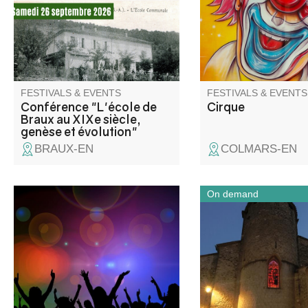
tout au long du XIXe siècle.
FESTIVALS & EVENTS
FESTIVALS & EVENTS
Conférence "L'école de
Cirque
Braux au XIXe siècle,
genèse et évolution"
BRAUX-EN
COLMARS-EN
On demand
Come and celebrate summer!
Découvrez l’église Sa
Exhibition and market, all day
Baptiste et la chapell
long: barbecues and
Dame de Vers-la-Ville
sardinades. Musical
d’une balade entre p
entertainment: Les Gredins des
religieux, histoire loca
Alpes
traditions du village.