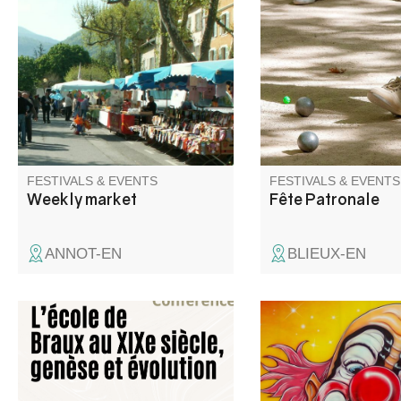
market square welcomes local
au programme, mess
producers and retailers all year
concours de boules, 
round. Come and stroll among
méchoui.
the stalls for a moment of
discovery and conviviality.
FESTIVALS & EVENTS
FESTIVALS & EVENTS
Weekly market
Fête Patronale
ANNOT-EN
BLIEUX-EN
Mathieu Sieye, président de
Venez applaudir les ar
l'association Traces Editions,
clowns et autres fun
proposera une conférence sur
l'histoire de l'école de Braux