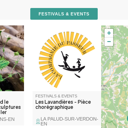
FESTIVALS & EVENTS
+
and
C'est un spectacle de danse
−
Anne-Lise
contemporaine (Cie du
Passeur / Efi Farmaki), qui fait
i-
revivre la mémoire des lavoirs
lptor,
et des lavandières en chant,
ic director,
texte et danse. Atelier de
 a world
médiation pour les enfants
living
avant la représentation, autour
y years.
d'objets liés aux lavoirs.
FESTIVALS & EVENTS
d le
Les Lavandières - Pièce
culptures
chorégraphique
ler
LA PALUD-SUR-VERDON-
NS-EN
EN