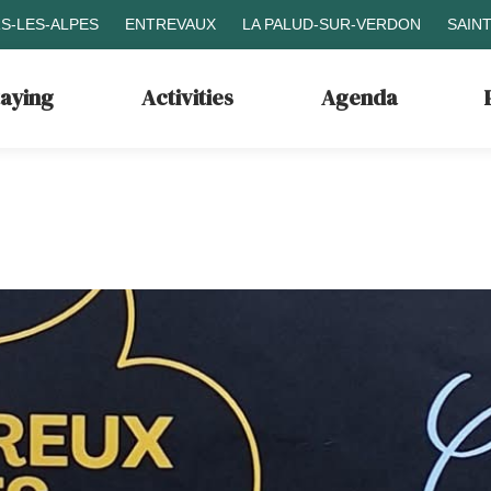
S-LES-ALPES
ENTREVAUX
LA PALUD-SUR-VERDON
SAIN
taying
Activities
Agenda