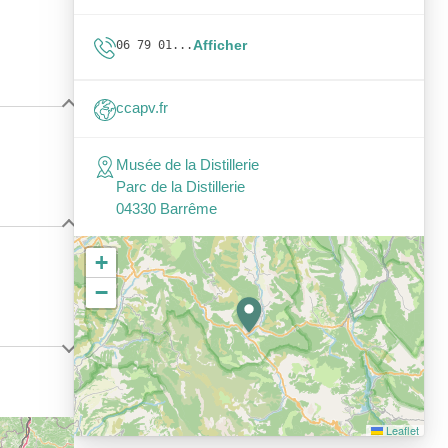
Afficher
06 79 01...
ccapv.fr
Musée de la Distillerie
Parc de la Distillerie
04330 Barrême
+
−
Leaflet