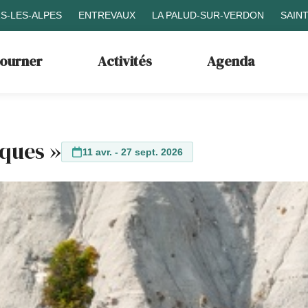
S-LES-ALPES
ENTREVAUX
LA PALUD-SUR-VERDON
SAIN
journer
Activités
Agenda
iques »
11 avr. - 27 sept. 2026