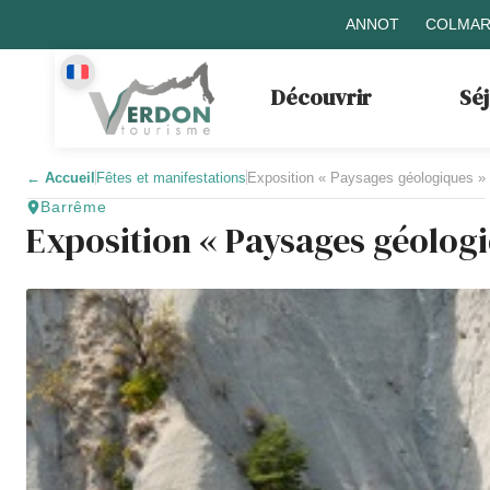
ANNOT
COLMAR
Découvrir
Sé
←
Accueil
Fêtes et manifestations
Exposition « Paysages géologiques »
Barrême
Exposition « Paysages géolog