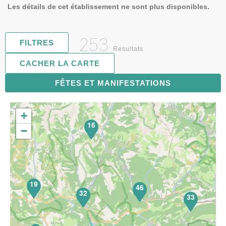
Les détails de cet établissement ne sont plus disponibles.
253
FILTRES
Resultats
CACHER LA CARTE
FÊTES ET MANIFESTATIONS
63
+
16
−
19
46
32
33