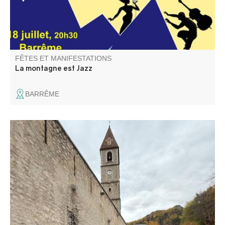
FÊTES ET MANIFESTATIONS
La montagne est Jazz
BARRÊME
Profitez de la foire au ski et braderie d'hiver pour faire de
bonnes affaires, matériel en déstockage, neuf et
occasions, vêtements et chaussures.