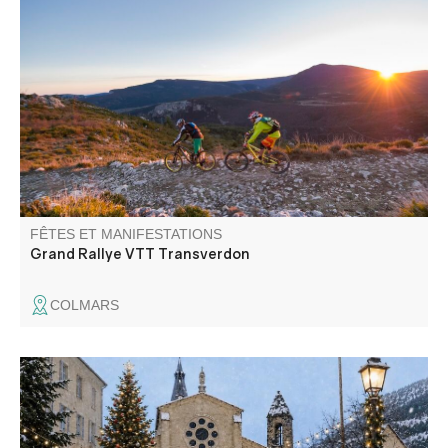
Rallye VTT All Mountain de 5 jours fin juin / début juillet,
tout à vélo, entrecoupé de 3 à 4 spéciales quotidiennes
de pur vélo de montagne. Comptez 30 à 40 km quotidiens
pour 1100 à 1400m de dénivelés cumulés.
FÊTES ET MANIFESTATIONS
Grand Rallye VTT Transverdon
COLMARS
Artisanat, produits du terroir, idées cadeaux, boissons
chaudes et gourmandises, animations. Venez découvrir le
marché de Noël organisé par la mairie et les nombreux