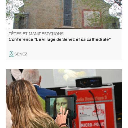
FÊTES ET MANIFESTATIONS
Conférence "Le village de Senez et sa cathédrale"
SENEZ
La Micro-Folie itinérante Alpes Provence Verdon s'installe
à Barrême ! La Micro-Folie c'est un musée numérique, un
espace de réalité virtuelle, un fablab et une ludothèque.
Une programmation riche et ludique vous attend pour
petits et grands.