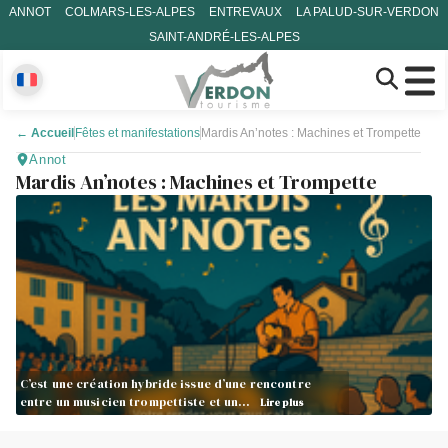
ANNOT
COLMARS-LES-ALPES
ENTREVAUX
LA PALUD-SUR-VERDON
SAINT-ANDRÉ-LES-ALPES
←
Accueil
Fêtes et manifestations
Mardis An’notes : Machines et Trompette
Annot
Mardis An’notes : Machines et Trompette
C’est une création hybride issue d’une rencontre
entre un musicien trompettiste et un…
Lire plus