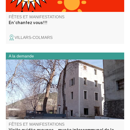
FÊTES ET MANIFESTATIONS
En'chantez vous!!!
VILLARS-COLMARS
A la demande
Entrez comme dans un moulin ! Musée unique sur la
région ! Cette ancienne fabrique de draps a été
transformée en minoterie en 1902. Pendant 70 ans, ce
moulin industriel a produit de la farine. Il rouvre désormais
ses portes pour le plaisir des visiteurs.
FÊTES ET MANIFESTATIONS
Visite guidée groupes - musée intercommunal de la