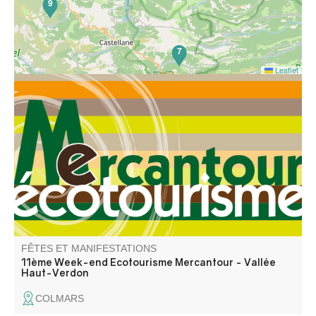
9
7
Leaflet
Week-end Ecotourisme Mercantour organisé par
l'association Mercantour Ecotourisme dans le cadre de
son Festival du Tourisme Durable du mois de septembre
2026 et avec la collaboration de ses partenaires .
FÊTES ET MANIFESTATIONS
11ème Week-end Ecotourisme Mercantour - Vallée
Haut-Verdon
COLMARS