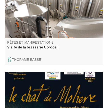
de production des bières biologiques suivie d'une
dégustation de bières et sodas.
FÊTES ET MANIFESTATIONS
Visite de la brasserie Cordoeil
THORAME-BASSE
"Le chat de Molière" écrit et interprété par Gérard
Linsolas