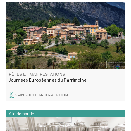
Exposition de photos anciennes et visite du village de
Saint-Julien-du-Verdon dans le cadre des Journées
européennes du patrimoine.
FÊTES ET MANIFESTATIONS
Journées Européennes du Patrimoine
SAINT-JULIEN-DU-VERDON
A la demande
La Brasserie Cordœil élabore, depuis 2006, des bières
naturelles biologiques. Elle propose la visite de son atelier