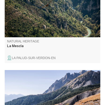
NATURAL HERITAGE
La Mescla
LA PALUD-SUR-VERDON-EN
Col de montagne routier situé à 2 045 m d'altitude, entre
Alpes de Haute Provence et Alpes Maritimes. En bordure
de la zone coeur du Parc national du Mercantour, il offre
une vue panoramique d'exception. C'est aussi le royaume
des marmottes.