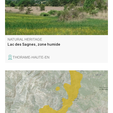
années 1960 pour l’irrigation.
NATURAL HERITAGE
Lac des Sagnes, zone humide
THORAME-HAUTE-EN
Zone représentative de l'étage subméditerranéen où
dominent les landes à buis, genêt cendré, lavande. Zone
peu prospectée au niveau espèces végétales et milieux.
Gorges remarquables.