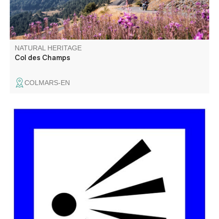
NATURAL HERITAGE
Col des Champs
COLMARS-EN
Du belvédère de la Gorge de Guègues, on surplombe les
vestiges de la ferme de Guègues, située sur un plateau
herbeux qui est au-dessus des Gorges. La ferme était
occupée par le pastre (berger) et possédait un beau
verger (amandiers, poiriers…).