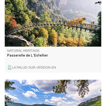
Passerelle piétonne au dessus du Verdon qui permettait
de traverser d'une rive à l'autre, du Var aux Alpes de
Hautes Provence.
NATURAL HERITAGE
Passerelle de L'Estellier
LA PALUD-SUR-VERDON-EN
Irresistible by its turquoise water, the lake of Castillon is
the ideal place to spend a day relaxing and splashing with
family. Swimming, sailing, boating and water-skiing can be
practised at the foot of the Verdon mountains. A holiday