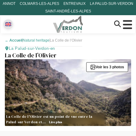
ANNOT
COLMARS-LES-ALPES
ENTREVAUX
LA PALUD-SUR-VERDON
SAINT-ANDRÉ-LES-ALPES
←
Accueil
Natural heritage
La Colle de l’Olivier
La Palud-sur-Verdon-en
La Colle de l’Olivier
Voir les 3 photos
La Colle de l'Olivier est un point de vue entre la
Palud-sur-Verdon et…
Lire plus