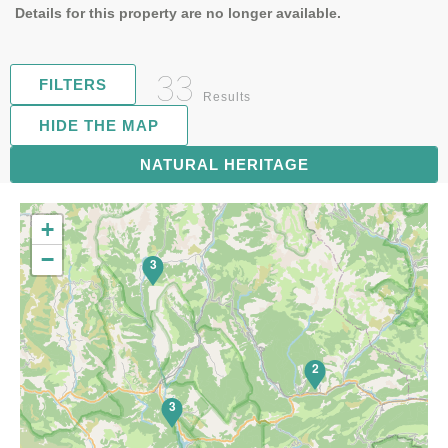
Details for this property are no longer available.
33
FILTERS
Results
HIDE THE MAP
NATURAL HERITAGE
6
+
−
3
2
3