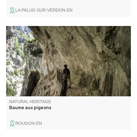
LA PALUD-SUR-VERDON-EN
Située à la fin du Sentier Blanc-Martel et au début du
sentier du Couloir Samson, cette baume au milieu du
tunnel du Baou offre l'une des vues les plus sauvages des
Gorges du Verdon.
NATURAL HERITAGE
Baume aux pigeons
ROUGON-EN