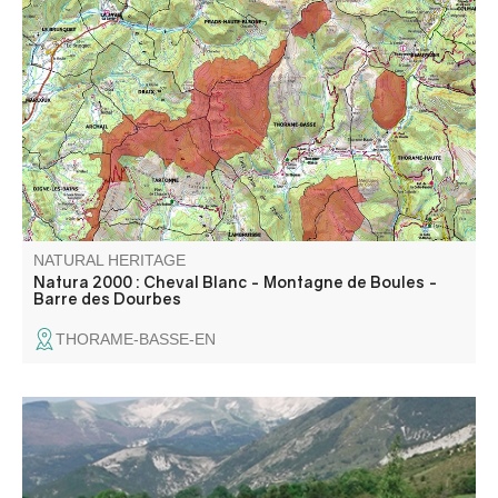
Constitué de 4 entités, ce massif s’élève entre les vallées
de La Bléone et du Verdon.
NATURAL HERITAGE
Natura 2000 : Cheval Blanc - Montagne de Boules -
Barre des Dourbes
THORAME-BASSE-EN
La zone humide du Lac des Sagnes, à cheval sur les
communes de Thorame-Basse et de Thorame-Haute, se
situe en queue d’une retenue artificielle créée dans les