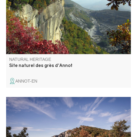
cyclopean sandstone blocks, ancestral legends and
millennia of history. Overlooking the village, an area of
150 ha is now classified as a Sensitive Natural Area.
NATURAL HERITAGE
Site naturel des grès d'Annot
ANNOT-EN
Le belvédère de la Carelle tient son nom des poulies
utilisées début XXème par les « Verdoniens » qui
descendaient à flanc de falaise pour récolter, entre autre,
le genévrier. C'est le troisième belvédère de la route des
Crête et c'est un incontournable.