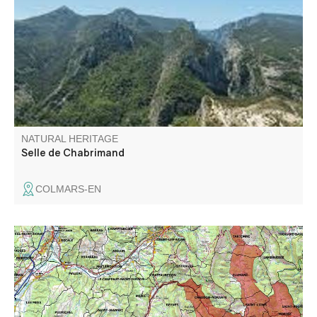
trouve le rocher de Chabrimand.
NATURAL HERITAGE
Selle de Chabrimand
COLMARS-EN
Le site de l’Asse comporte une caractéristique principale :
la partie amont comprend les terres agricoles alors que le
périmètre en aval de la clue de Chabrières ne concentre
que le lit de la rivière ainsi que sa ripisylve.