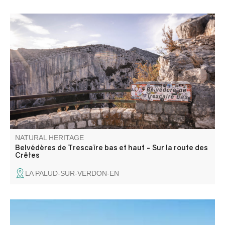
Les belvédères de Trescaïre offrent les premiers point de
vues sur les Gorges du Verdon, à partir de la Route des
Crêtes. On peut voire en bas du canyon trois tours
rocheuses, en rive gauche, qui ont donnés leurs nom à
ces belvédères.
NATURAL HERITAGE
Belvédères de Trescaïre bas et haut - Sur la route des
Crêtes
LA PALUD-SUR-VERDON-EN
A 2080m d'altitude au pied de la Montagne de Jassine se