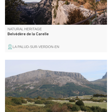
NATURAL HERITAGE
Belvédère de la Carelle
LA PALUD-SUR-VERDON-EN
Le mont Chiran (1 905 m), second sommet des Préalpes
du Verdon, offre un panorama exceptionnel : des Alpes du
Sud à la Provence, jusqu’à la Méditerranée et, par temps
clair, le Canigou. Un belvédère unique pour les amoureux
de grands horizons.