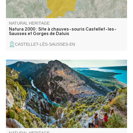
NATURAL HERITAGE
Natura 2000 : Site à chauves-souris Castellet-les-
Sausses et Gorges de Daluis
CASTELLET-LÈS-SAUSSES-EN
The Col de Plein Voir, at an altitude of 1168m, offers a
magnificent panoramic view of the end of the canyon and
Lac de Sainte-Croix. Access to the pass has to be earned,
but it's well worth the effort!