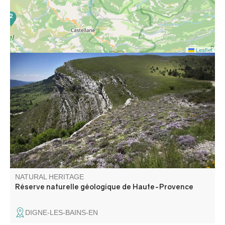
2
Leaflet
16
The Haute-Provence national geological nature reserve,
located between the Verdon and Durance rivers, has
been awarded the label for the diversity of its landscapes,
which bear witness to the geological past of this massif
and the Earth. It is the largest reserve of its kind in
Europe.
NATURAL HERITAGE
Réserve naturelle géologique de Haute-Provence
DIGNE-LES-BAINS-EN