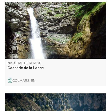
Waterfall located 20 minutes from the village. Family
outing.
NATURAL HERITAGE
Cascade de la Lance
COLMARS-EN
La Mescla (the mixture in Occitan) is where the Verdon
and its tributary the Artuby meet.