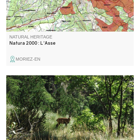
NATURAL HERITAGE
Natura 2000 : L'Asse
MORIEZ-EN
At the western entrance to the Gorges du Verdon, the
Saint-Maurin nature reserve is characterized by the
formation of travertines (tuffs) resulting from the
precipitation of calcium carbonate released by springs at
the foot of the Barbin cliff.