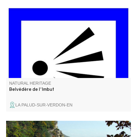
Imbut vient de l’occitan et veut dire « entonnoir ». Du
belvédère on peut apercevoir le chaos de l’Imbut, en bas,
dans la rivière. Le Verdon y disparaît sous des blocs de
roches pour réapparaître quelques centaines de mètres
plus loin.
NATURAL HERITAGE
Belvédère de l'Imbut
LA PALUD-SUR-VERDON-EN
The Annot sandstone site is an astonishing world of