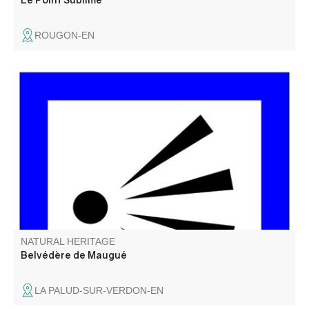
ROUGON-EN
Un beau point de vue sur l'un des plus grand Canyon
d'Europe, direction le fameux Chalet de la Maline.
NATURAL HERITAGE
Belvédère de Maugué
LA PALUD-SUR-VERDON-EN