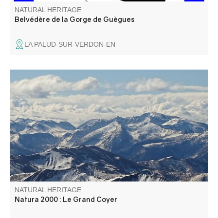
NATURAL HERITAGE
Belvédère de la Gorge de Guègues
LA PALUD-SUR-VERDON-EN
Le site Natura 2000 du Grand Coyer abrite une diversité
exceptionnelle d’habitats naturels (pelouses alpines,
forêts anciennes, éboulis, zones humides) et d’espèces
animales et végétales (chauves-souris, Vipère d’Orsini,
papillons, Ancolie de Reuter).
NATURAL HERITAGE
Natura 2000 : Le Grand Coyer