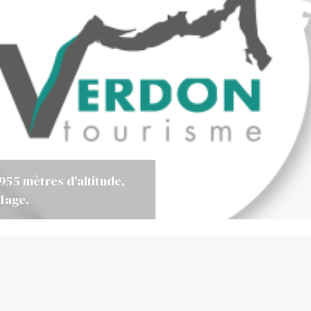
955 mètres d'altitude,
lage.