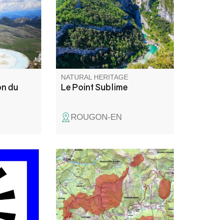
rer les
on the right bank, downstream
 points
from the village of Rougon.
NATURAL HERITAGE
on du
Le Point Sublime
ROUGON-EN
sur l'un
Constitué de 4 entités, ce
on
massif s’élève entre les vallées
e fameux
de La Bléone et du Verdon.