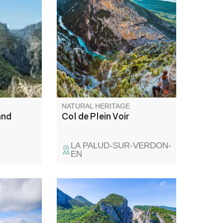
 pied de
The Col de Plein Voir, at an
ne se
altitude of 1168m, offers a
magnificent panoramic view of
the end of the canyon and Lac
de Sainte-Croix. Access to the
pass has to be earned, but it's
well worth the effort!
NATURAL HERITAGE
and
Col de Plein Voir
LA PALUD-SUR-VERDON-
EN
 mont
Point Sublime is one of the
e Berre à
most picturesque views of the
cette table
Verdon Gorge. The viewpoint is