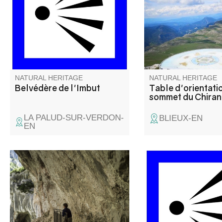
le chaos de l’Imbut, en bas,
vous permettra d'admi
dans la rivière. Le Verdon y
différents sommets et
disparaît sous des blocs de
qui vous feront face.
roches pour réapparaître
quelques centaines de mètres
plus loin.
NATURAL HERITAGE
NATURAL HERITAGE
Belvédère de l'Imbut
Table d'orientati
sommet du Chiran
LA PALUD-SUR-VERDON-
BLIEUX-EN
EN
Située à la fin du Sentier Blanc-
Un beau point de vue 
Martel et au début du sentier
des plus grand Cany
du Couloir Samson, cette
d'Europe, direction l
baume au milieu du tunnel du
Chalet de la Maline.
Baou offre l'une des vues les
plus sauvages des Gorges du