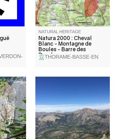
NATURAL HERITAGE
ugué
Natura 2000 : Cheval
Blanc - Montagne de
Boules - Barre des
Dourbes
-VERDON-
THORAME-BASSE-EN
située au
Ce point de vue permet d'avoir
, c'est un
une vue panoramique sur toute
, avec des
la haute vallée du Verdon.
arches
 vues les
u sentier