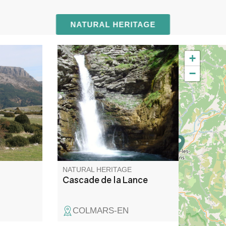
NATURAL HERITAGE
+
5 m),
Waterfall located 20 minutes
−
Préalpes
from the village. Family outing.
panorama
pes du
squ’à la
 temps
 belvédère
ureux de
NATURAL HERITAGE
Cascade de la Lance
COLMARS-EN