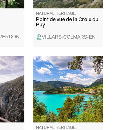
NATURAL HERITAGE
Point de vue de la Croix du
Puy
-VERDON-
VILLARS-COLMARS-EN
re
Irresistible by its turquoise
e et la
water, the lake of Castillon is
rive
the ideal place to spend a day
e
relaxing and splashing with
u point de
family. Swimming, sailing,
boating and water-skiing can
be practised at the foot of the
Verdon mountains. A holiday
not to be missed, smiles and
memories guaranteed!
NATURAL HERITAGE