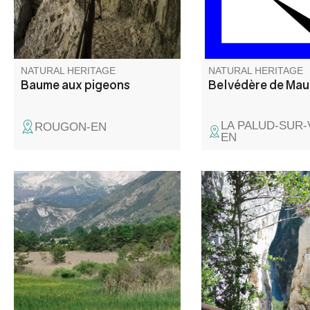
Verdon.
NATURAL HERITAGE
NATURAL HERITAGE
Baume aux pigeons
Belvédère de Ma
LA PALUD-SUR
ROUGON-EN
EN
La zone humide du Lac des
La Brèche Imbert est 
Sagnes, à cheval sur les
milieu du Blanc-Martel
communes de Thorame-Basse
escalier dans le vide
et de Thorame-Haute, se situe
rambardes, de 274 m
en queue d’une retenue
est l'un des points de
artificielle créée dans les
plus impressionnant d
années 1960 pour l’irrigation.
Blanc-Martel.