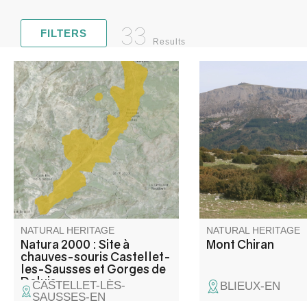
33
FILTERS
Results
Zone représentative de l'étage
Le mont Chiran (1 90
subméditerranéen où dominent
second sommet des 
les landes à buis, genêt
du Verdon, offre un 
cendré, lavande. Zone peu
exceptionnel : des Al
prospectée au niveau espèces
Sud à la Provence, ju
végétales et milieux. Gorges
Méditerranée et, par
remarquables.
clair, le Canigou. Un
unique pour les amo
grands horizons.
NATURAL HERITAGE
NATURAL HERITAGE
Natura 2000 : Site à
Mont Chiran
chauves-souris Castellet-
les-Sausses et Gorges de
Daluis
CASTELLET-LÈS-
BLIEUX-EN
SAUSSES-EN