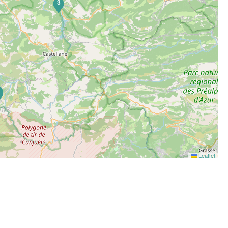
3
6
Leaflet