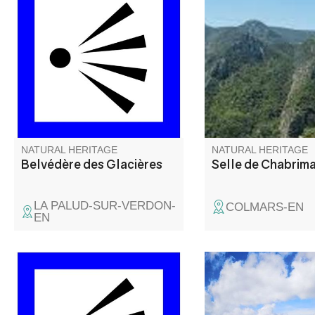
Le belvédère des Glacières
A 2080m d'altitude au
s’appelle ainsi car il y avait des
la Montagne de Jassi
trous dans lesquelles la glace
trouve le rocher de
naturelle était conservée pour
Chabrimand.
l’usage domestique (avant
l’arrivée de l’électricité).
NATURAL HERITAGE
NATURAL HERITAGE
Belvédère des Glacières
Selle de Chabrim
LA PALUD-SUR-VERDON-
COLMARS-EN
EN
Imbut vient de l’occitan et veut
Du mont Ventoux, au
dire « entonnoir ». Du
Pelvoux, de l'étang d
belvédère on peut apercevoir
l'arrière pays Niçois, 