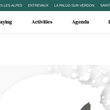
S-LES-ALPES
ENTREVAUX
LA PALUD-SUR-VERDON
SAIN
taying
Activities
Agenda