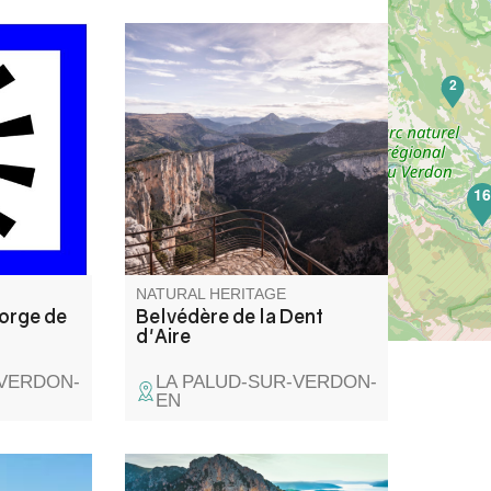
orge de
C’est certainement le plus
2
be les
panoramique de tous les
de
belvédères... Il a été rénové en
un plateau
2018 dans le cadre de
essus des
l’Opération Grand Site des
t
Gorges du Verdon.
1
 (berger)
 verger
).
NATURAL HERITAGE
Gorge de
Belvédère de la Dent
d'Aire
-VERDON-
LA PALUD-SUR-VERDON-
EN