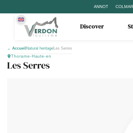
ANNOT
COLMAR
Discover
S
←
Accueil
Natural heritage
Les Serres
Thorame-Haute-en
Les Serres