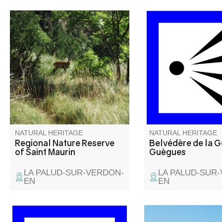
At the western entrance to the
Du belvédère de la G
Gorges du Verdon, the Saint-
Guègues, on surplom
Maurin nature reserve is
vestiges de la ferme 
characterized by the formation
Guègues, située sur 
of travertines (tuffs) resulting
herbeux qui est au-d
from the precipitation of
Gorges. La ferme étai
calcium carbonate released by
occupée par le pastre
springs at the foot of the Barbin
et possédait un beau
cliff.
(amandiers, poiriers…
NATURAL HERITAGE
NATURAL HERITAGE
Regional Nature Reserve
Belvédère de la 
of Saint Maurin
Guègues
LA PALUD-SUR-VERDON-
LA PALUD-SUR
EN
EN