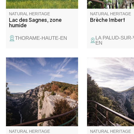
NATURAL HERITAGE
NATURAL HERITAGE
Lac des Sagnes, zone
Brèche Imbert
humide
LA PALUD-SUR
THORAME-HAUTE-EN
EN
Le belvédère de la Carelle tient
Situé sur la route ent
son nom des poulies utilisées
Moustiers-Sainte-Mari
début XXème par les «
Palud-sur-Verdon, en 
Verdoniens » qui descendaient
droite, le belvédère d
à flanc de falaise pour récolter,
Maireste offre un bea
entre autre, le genévrier. C'est
vue sur les Gorges.
le troisième belvédère de la
route des Crête et c'est un
incontournable.
NATURAL HERITAGE
NATURAL HERITAGE