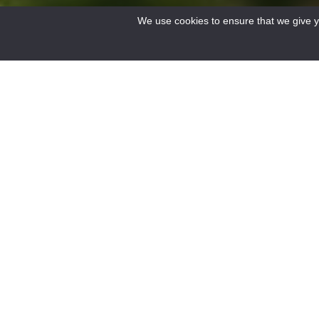
We use cookies to ensure that we give yo
Accueil
/
Le Verdon
/
Discover the Verdon
/
Discover the villages
/
Annot, city
11
FILTERS
Results
Bistro atmosphere, snack bar,
Le Relais du Becassie
ice cream parlour. Terrace
plus qu'un simple hôt
facing the boules court on the
restaurant snacking. 
square.
lieu chaleureux où le
authentiques se méla
une ambiance accueil
Venez découvrir notre
généreuse et nos pla
savoureux.