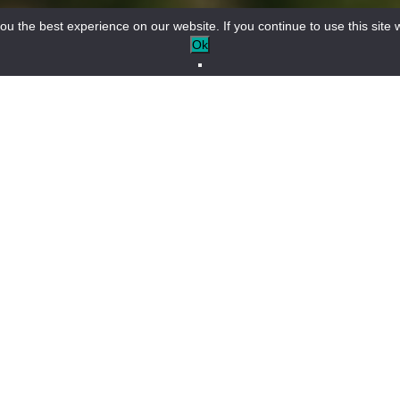
u the best experience on our website. If you continue to use this site w
Ok
 of sandstone
/
Restaurants in Annot
+
r est bien
Un restaurant convivial où l'on
−
el
déguste une cuisine locale,
C'est un
simple et savoureuse. Idéal
s saveurs
entre amis, en famille ou en
ngent à
groupe.
lante.
 cuisine
ts