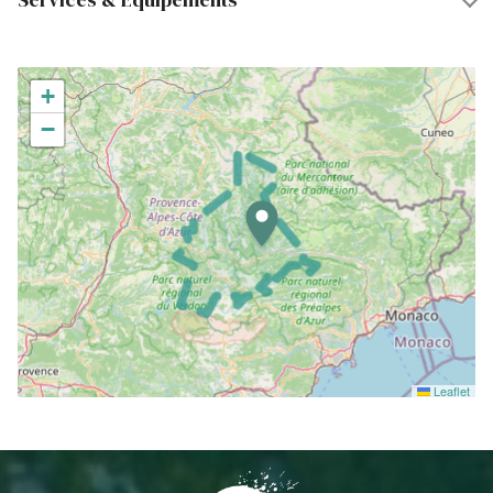
+
−
Leaflet