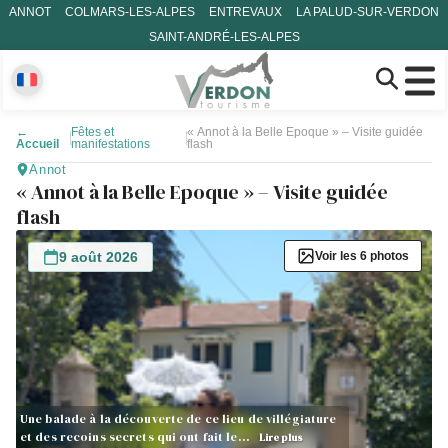
ANNOT
COLMARS-LES-ALPES
ENTREVAUX
LA PALUD-SUR-VERDON
SAINT-ANDRÉ-LES-ALPES
←
Fêtes et
« Annot à la Belle Epoque » – Visite guidée
Accueil
manifestations
flash
Annot
« Annot à la Belle Epoque » – Visite guidée
flash
9 août 2026
Voir les 6 photos
Une balade à la découverte de ce lieu de villégiature
et des recoins secrets qui ont fait le…
Lire plus