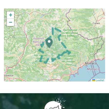
+
−
Leaflet