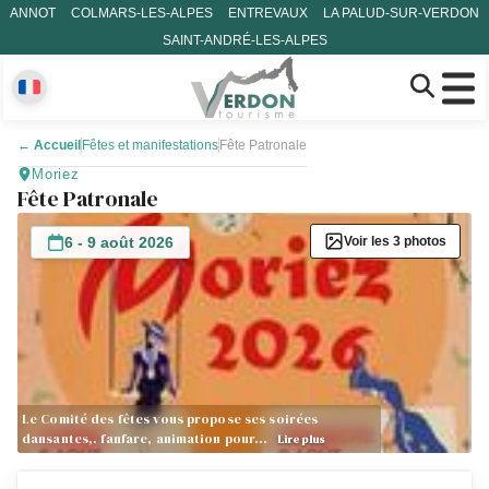
ANNOT
COLMARS-LES-ALPES
ENTREVAUX
LA PALUD-SUR-VERDON
SAINT-ANDRÉ-LES-ALPES
←
Accueil
Fêtes et manifestations
Fête Patronale
Moriez
Fête Patronale
6 - 9 août 2026
Voir les 3 photos
Le Comité des fêtes vous propose ses soirées
dansantes,. fanfare, animation pour…
Lire plus