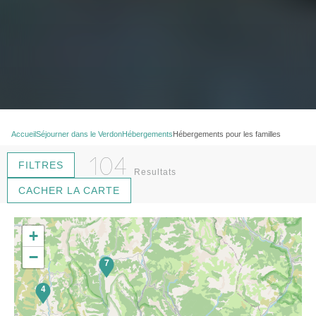
Accueil
Séjourner dans le Verdon
Hébergements
Hébergements pour les familles
104
FILTRES
Resultats
CACHER LA CARTE
18
+
−
7
4