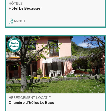
HÔTELS
Hôtel Le Bécassier
ANNOT
Vos hôtes vous accueillent dans leur maison entourée
d'un jardin arboré. Passionné de randonnée, Jacques
vous orientera vers les plus beaux sentiers de la région
et Julienne vous régalera de ses petits déjeuners
maison.
HEBERGEMENT LOCATIF
Chambre d'hôtes Le Baou