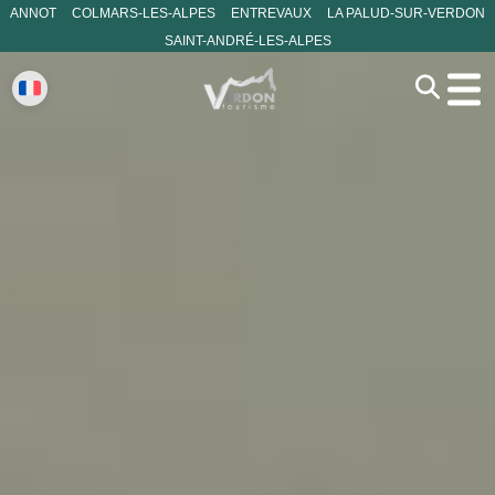
ANNOT
COLMARS-LES-ALPES
ENTREVAUX
LA PALUD-SUR-VERDON
SAINT-ANDRÉ-LES-ALPES