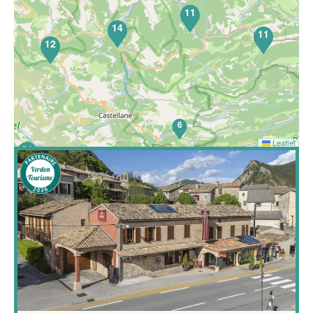
11
14
11
12
6
Leaflet
21
Hôtel Restaurant familial