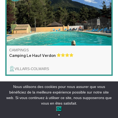
vivifiant, un climat méditerranéen et l'agrément de nuits
fraîches. C'est la montagne, sous le soleil provençal à
1200m d'altitude. Pour votre confort emplacements
délimités, ombragés et faciles d'accès.
CAMPINGS
Camping Le Haut Verdon
VILLARS-COLMARS
Nous utilisons des cookies pour nous assurer que vous
bénéficiez de la meilleure expérience possible sur notre site
Situé dans le centre du village, cet hôtel restaurant au
web. Si vous continuez à utiliser ce site, nous supposerons que
charme ancien vous accueille dans une ambiance
vous en êtes satisfait.
chaleureuse et familiale.
Ok