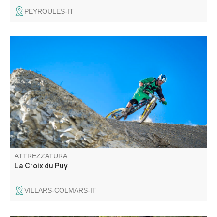
PEYROULES-IT
Dal chiosco, seguite il percorso 23 e, prima dei rifugi,
dirigetevi verso la Croix du Puy, da dove godrete di una
vista straordinaria sulla valle e sui villaggi del Verdon.
ATTREZZATURA
La Croix du Puy
VILLARS-COLMARS-IT