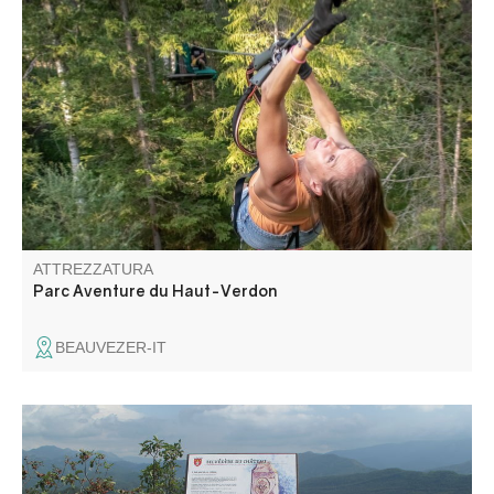
Venite a passeggiare da un albero all'altro in oltre 90
laboratori. Ce n'è per tutti i gusti: il percorso "Kid", il
percorso "Super Kid", il percorso "Grand Parcours" e, per
i più coraggiosi, il percorso "Galère". Una piccola sorpresa
vi attende nel 2025.
ATTREZZATURA
Parc Aventure du Haut-Verdon
BEAUVEZER-IT
Sui contrafforti della montagna di Gourdan, scopri la
piccola cappella Saint-Saturnin e goditi uno splendido