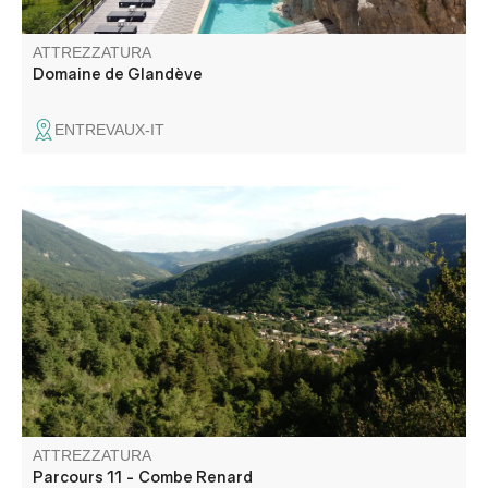
ATTREZZATURA
Domaine de Glandève
ENTREVAUX-IT
Ombragé sur la première moitié du parcours, le sentier
offre, à travers quelques trouées, une belle vue sur toute
la vallée de la Vaïre. Il rejoint ensuite une piste forestière
et redescend vers le village par la route forestière.
ATTREZZATURA
Parcours 11 - Combe Renard