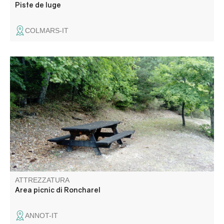
Piste de luge
COLMARS-IT
Un tavolo ai margini della strada forestale, di fronte al gîte
Roncharel.
ATTREZZATURA
Area picnic di Roncharel
ANNOT-IT