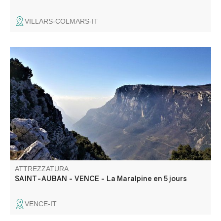
VILLARS-COLMARS-IT
Scoprite le ricchezze del Parc Naturel Régional des
Préalpes d'Azur con questo tour di 5 giorni.
ATTREZZATURA
SAINT-AUBAN - VENCE - La Maralpine en 5 jours
VENCE-IT