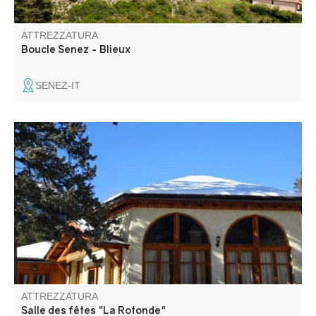
ATTREZZATURA
Boucle Senez - Blieux
SENEZ-IT
La Rotonde peut vous accueillir à l’occasion de réunions
familiales ou de groupes. Sont mis à disposition tables et
bancs ainsi que le nécessaire de cuisine, frigo, cuisinière
four, lave-vaisselle.
ATTREZZATURA
Salle des fêtes "La Rotonde"