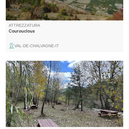
ATTREZZATURA
Courouclous
VAL-DE-CHALVAGNE-IT
Area picnic con quattro grandi tavoli idealmente situata ai
margini del verdon, all'ombra degli alberi. È possibile
raggiungere Colmars in 10 minuti a piedi.