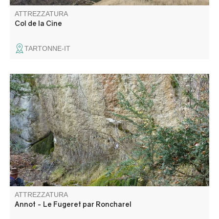
ATTREZZATURA
Col de la Cine
TARTONNE-IT
Un percorso bello e ombreggiato che tocca i villaggi di
Annot e Le Fugeret e offre magnifiche viste sulla valle,
con la possibilità di tornare indietro con i Chemins de Fer
de Provence.
ATTREZZATURA
Annot - Le Fugeret par Roncharel