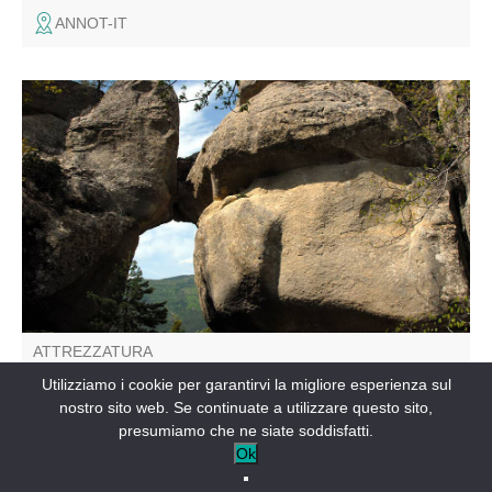
ANNOT-IT
Curiosità geologiche, specie rare e biodiversità,
patrimonio millenario e leggende misteriose: questo
percorso ti farà scoprire le meraviglie nascoste del sito di
Annot.
ATTREZZATURA
Sentier des Grès d'Annot
Utilizziamo i cookie per garantirvi la migliore esperienza sul
nostro sito web. Se continuate a utilizzare questo sito,
ANNOT-IT
presumiamo che ne siate soddisfatti.
Ok