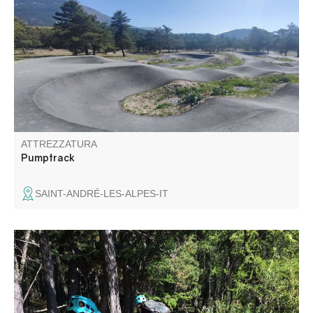
et confirmé au Pumptrack de Saint-André.
ATTREZZATURA
Pumptrack
SAINT-ANDRÉ-LES-ALPES-IT
Da Colmars potete arricchire il percorso n. 12 dirigendovi
verso la frazione di Villars-Heyssier. Assicuratevi di
rimanere sul sentiero MTB e di non imboccare il sentiero
delle Gole di Saint-Pierre, vietato alle mountain bike.