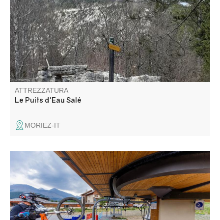
acqua salata di Moriez, sviluppatasi per la prima volta nel
Neolitico, intorno al 5700 a.C..
ATTREZZATURA
Le Puits d'Eau Salé
MORIEZ-IT
Sia in inverno che in estate gli impianti di risalita ti portano
in vetta