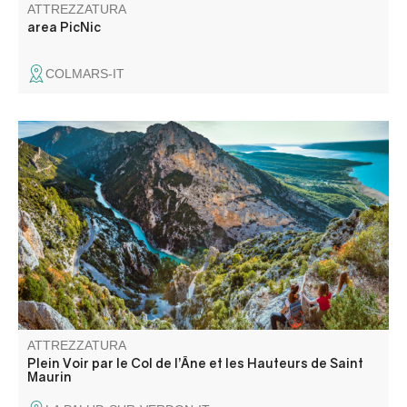
ATTREZZATURA
area PicNic
COLMARS-IT
Vista eccezionale sul punto in cui il Lac de Sainte-Croix
incontra le gole. Osservate gli avvoltoi e le foreste di
Saint-Maurin.
ATTREZZATURA
Plein Voir par le Col de l’Âne et les Hauteurs de Saint
Maurin