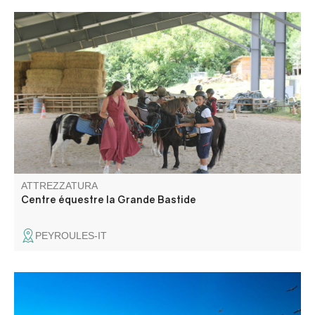
La Grande Bastide vi offre un luogo di calma e relax, che
siate soli o in famiglia, con pensione per cavalli,
equitazione per bambini e adulti, corsi di formazione,
passeggiate a cavallo con il passaggio di galoppini e
cavalcate in mano per i più piccoli.
ATTREZZATURA
Centre équestre la Grande Bastide
PEYROULES-IT
Le village de Rougon s’ouvre sur un paysage grandiose,