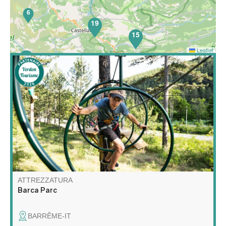
6
19
15
Leaflet
52
Barca Parc è un parco ricreativo multiattività con
percorsi ad alta fune, un'area di rete per bambini,
orienteering sul tema degli animali della foresta, giochi
di fuga nella natura, tiro con l'arco, gelly tag e lancio
dell'ascia!
ATTREZZATURA
Barca Parc
BARRÊME-IT