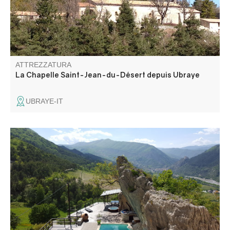
St Jean du Désert.
ATTREZZATURA
La Chapelle Saint-Jean-du-Désert depuis Ubraye
UBRAYE-IT
Il Domaine de Glandève, antica residenza estiva dei
vescovi di Glandève, è un'affascinante isola di montagna
che vi accoglie in un ambiente autentico e incontaminato
a soli 60 chilometri a nord di Nizza, a Entrevaux.