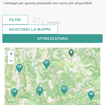
I dettagli per questa proprietà non sono più disponibili.
419
FILTRI
Risultati
NASCONDI LA MAPPA
81
ATTREZZATURA
+
−
37
22
52
65
23
30