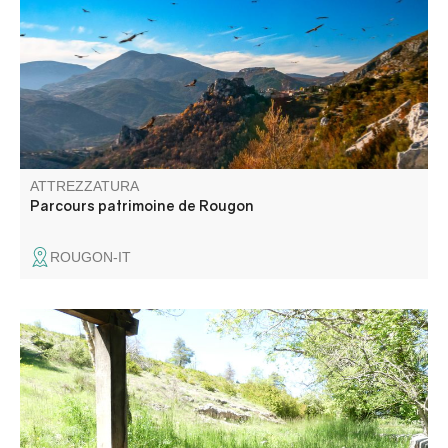
véritable balcon sur les célèbres Gorges du Verdon, qui a
su garder son âme et son caractère.
ATTREZZATURA
Parcours patrimoine de Rougon
ROUGON-IT
Splendida vista sul villaggio di La Palud-sur-Verdon.
Attraversate le zone umide che danno il nome al villaggio:
in francese antico, Palud significa palude.