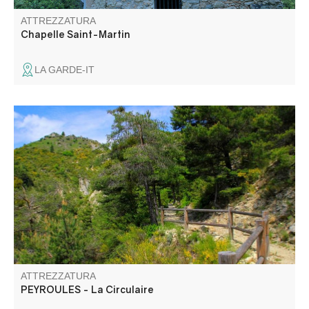
ATTREZZATURA
Chapelle Saint-Martin
LA GARDE-IT
Promenade jusqu'au hameau abandonné de Ville
dominant la vallée du Jabron et le village de Peyroules
ATTREZZATURA
PEYROULES - La Circulaire