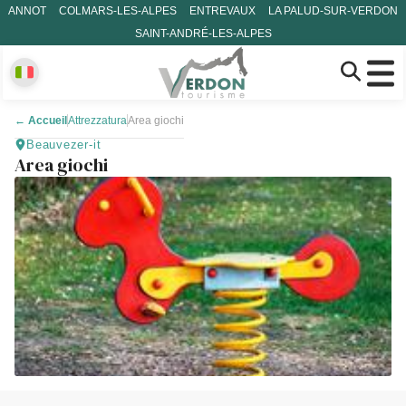
ANNOT
COLMARS-LES-ALPES
ENTREVAUX
LA PALUD-SUR-VERDON
SAINT-ANDRÉ-LES-ALPES
←
Accueil
Attrezzatura
Area giochi
Beauvezer-it
Area giochi