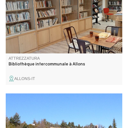
d’ouvrages : romans policiers, romans variés, livres larges
visions, de nombreux livres pour enfants de tous âges,
des bandes dessinées, des ouvrages historiques, de la
documentation régionale, etc.
ATTREZZATURA
Bibliothèque intercommunale à Allons
ALLONS-IT
Dopo una breve discesa fino alla cappella di Notre Dame
de la Rivière, la salita è un po' ripida ma piacevole e
ombreggiata. Al Col St Jean (1326 m), godetevi il
magnifico panorama prima di raggiungere la cappella di