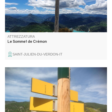
a ovest e il punto più alto della zona a nord-ovest, il
massiccio del Cheval Blanc.
ATTREZZATURA
Le Sommet de Crémon
SAINT-JULIEN-DU-VERDON-IT
La seconda tappa del fine settimana nella regione di
Entrevaux riporta a Entrevaux attraverso l'Ubac d'Amirat e
il villaggio di Castellet-Saint-Cassien.