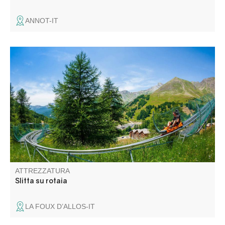
ANNOT-IT
Una pista di slitta su rotaia (inverno-estate) ti aspetta ... ai
piedi del Col d'Allos.
ATTREZZATURA
Slitta su rotaia
LA FOUX D’ALLOS-IT