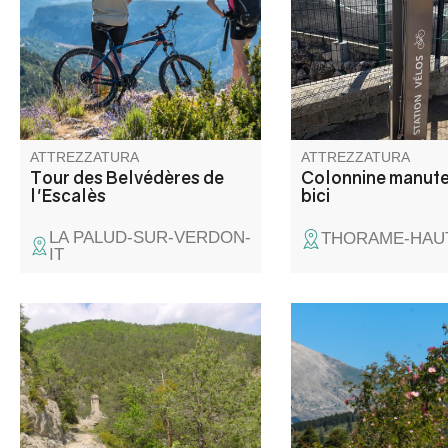
mozzafiato del Grand Canyon
gonfiare la bicicletta.
dai belvedere di Escalès.
ATTREZZATURA
ATTREZZATURA
Tour des Belvédères de
Colonnine manut
l'Escalès
bici
LA PALUD-SUR-VERDON-
THORAME-HAUT
IT
Il sentiero si affaccia e poi
Questo tratto vi porta
attraversa il torrente
del Parco naturale re
Besseuges, che segnava
del Verdon, dopo una
l'antico confine tra la Provenza
costante salita fino al
e la Contea di Nizza, e si arriva
della Montagne de Ma
alla fine del mondo.
Cogliete l'occasione 