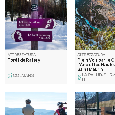
Un sentiero forestale per
Vista eccezionale sul 
un'avventura nordica di radura
cui il Lac de Sainte-C
in radura.
incontra le gole. Osse
avvoltoi e le foreste d
Maurin.
ATTREZZATURA
ATTREZZATURA
Forêt de Ratery
Plein Voir par le 
l’Âne et les Haute
Saint Maurin
LA PALUD-SUR
COLMARS-IT
IT
La salita si svolge lungo la
Stazione self-service
route des crêtes, con alcune
degli strumenti essenz
soste per ammirare i panorami
effettuare piccole rip