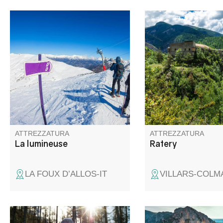
Itinerario per racchette da neve
Godetevi i boschi om
La Lumineuse
durante la salita. Am
godetevi le montagne
circostanti, i vasti prat
mandrie di bestiame e
mozzafiato sul villaggi
Colmars.
ATTREZZATURA
ATTREZZATURA
La lumineuse
Ratery
LA FOUX D’ALLOS-IT
VILLARS-COLM