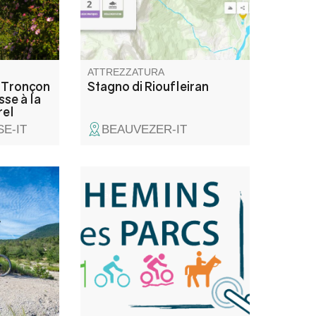
 della
e
e.
ATTREZZATURA
 Tronçon
Stagno di Rioufleiran
se à la
rel
E-IT
BEAUVEZER-IT
lungo la
medio
esto
e la Croix,
salita
e di
 e poi
ifica