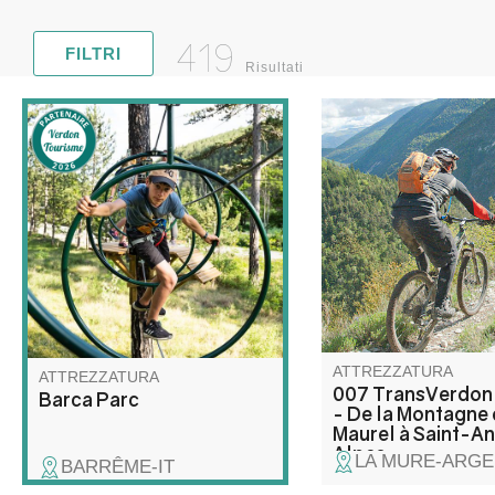
419
FILTRI
Risultati
Quasi 1.000 metri di d
Barca Parc è un parco
prima di raggiungere l
ricreativo multiattività con
Issole e poi Saint-And
percorsi ad alta fune, un'area
Alpes, in una discesa
di rete per bambini,
tecnica e soprattutto 
orienteering sul tema degli
Una vera chicca per g
animali della foresta, giochi di
della mountain bike!
fuga nella natura, tiro con
l'arco, gelly tag e lancio
dell'ascia!
ATTREZZATURA
ATTREZZATURA
007 TransVerdon
Barca Parc
- De la Montagne
Maurel à Saint-A
Alpes
LA MURE-ARGE
BARRÊME-IT