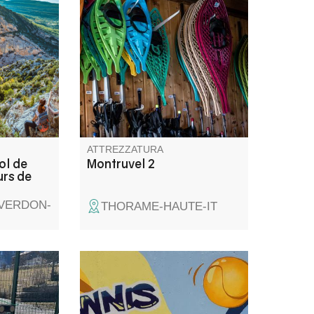
punto in
In cima si trova una piramide
roix
che è stata utilizzata come
rvate gli
visuale per il tunnel del Train
i Saint-
des Pignes. Godetevi la vista
sui villaggi di La Colle-Saint-
Michel e Peyresq e sulle cime
del Grand Coyer, Ruch, Rent e
Grand Cordoeil.
ATTREZZATURA
Col de
Montruvel 2
urs de
-VERDON-
THORAME-HAUTE-IT
 dotata
Il Club de Tennis du Verdon
iali per
(CTV) offre il noleggio di campi
arazioni e
da tennis a ore o a settimana.