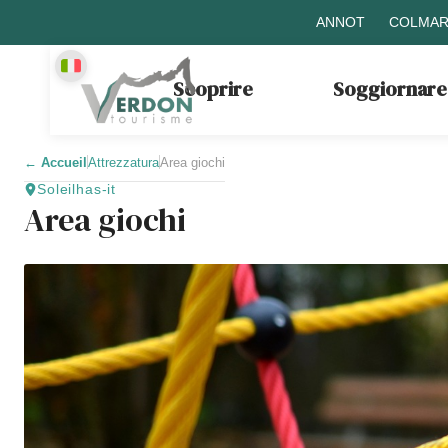
ANNOT
COLMAR
Scoprire
Soggiornare
←
Accueil
Attrezzatura
Area giochi
Soleilhas-it
Area giochi