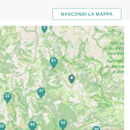
NASCONDI LA MAPPA
6
81
37
22
52
65
23
30