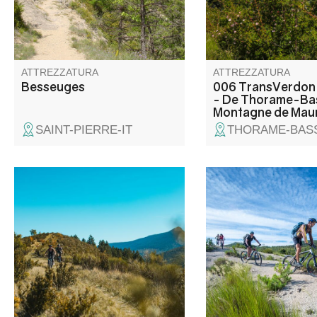
ammirare la ricchezza
flora e della fauna ch
popolano queste zon
ATTREZZATURA
ATTREZZATURA
Besseuges
006 TransVerdon
- De Thorame-Bas
Montagne de Mau
SAINT-PIERRE-IT
THORAME-BASS
Site de vol libre mondialement
Dopo un inizio rurale 
reconnu, le sommet du Chalvet
gola del Brusquet, qu
(1613 m) offre un panorama à
anello supera il Col d
couper le souffle sur le lac de
dove inizia una lunga 
Castillon.
lungo la pista forestal
Vénarelle, sotto i pini
all'ombra di una magn
faggeta.