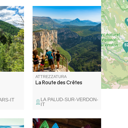
brosi
Questo percorso panoramico di
mirate e
24 km che parte da La Palud
sur Verdon vi porta alla
4
i, le
scoperta delle creste del Grand
 la vista
Canyon. I 14 Belvederes
5
o di
svelano le mitiche falesie del
Verdon e offrono una vista
indimenticabile sul Grand
Canyon.
ATTREZZATURA
La Route des Crêtes
LA PALUD-SUR-VERDON-
ARS-IT
IT