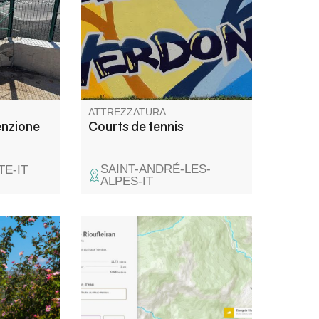
ATTREZZATURA
enzione
Courts de tennis
SAINT-ANDRÉ-LES-
E-IT
ALPES-IT
 alle porte
Gestito dall'AAPPMA dell'Haut
gionale
Verdon.
 lunga e
la cima
urel.
per