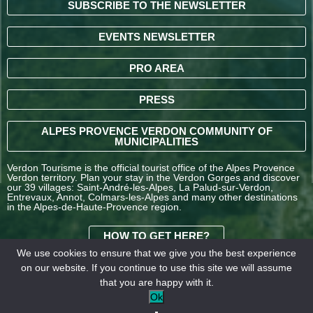
SUBSCRIBE TO THE NEWSLETTER
EVENTS NEWSLETTER
PRO AREA
PRESS
ALPES PROVENCE VERDON COMMUNITY OF
MUNICIPALITIES
Verdon Tourisme is the official tourist office of the Alpes Provence
Verdon territory. Plan your stay in the Verdon Gorges and discover
our 39 villages: Saint-André-les-Alpes, La Palud-sur-Verdon,
Entrevaux, Annot, Colmars-les-Alpes and many other destinations
in the Alpes-de-Haute-Provence region.
HOW TO GET HERE?
We use cookies to ensure that we give you the best experience
on our website. If you continue to use this site we will assume
TERMS AND
that you are happy with it.
CONDITIONS OF SALE
Legal
Our
Ok
OFFICE DE TOURISME
information
partners
INTERCOMMUNAL –