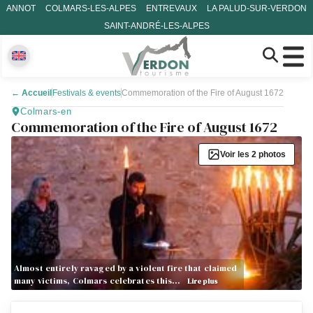
ANNOT
COLMARS-LES-ALPES
ENTREVAUX
LA PALUD-SUR-VERDON
SAINT-ANDRÉ-LES-ALPES
←
Accueil
Festivals & events
Commemoration of the Fire of August 1672
Colmars-en
Commemoration of the Fire of August 1672
Voir les 2 photos
Almost entirely ravaged by a violent fire that claimed
many victims, Colmars celebrates this…
Lire plus