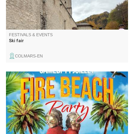
FESTIVALS & EVENTS
Ski fair
COLMARS-EN
L'amicale des sapeurs pompiers de Saint André les Alpes
vous propose l'aprèm porte ouverte de 14h à 18h, Happy
Hour de 18h à 20h suivi d'une soirée animée par DJ.
Buvette et Food truck sur place.