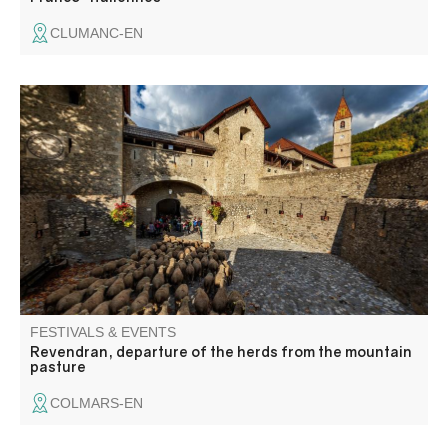
CLUMANC-EN
The tradition of transhumance on foot, listed as an
intangible cultural heritage by UNESCO, has endured for
centuries. The "Revendran" event celebrates the descent
from the mountain pastures in a convivial atmosphere
enhanced by the colors of autumn.
FESTIVALS & EVENTS
Revendran, departure of the herds from the mountain
pasture
COLMARS-EN