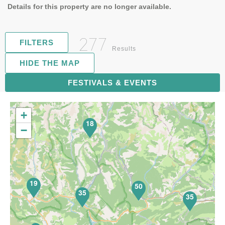
Details for this property are no longer available.
277
FILTERS
Results
HIDE THE MAP
FESTIVALS & EVENTS
72
+
18
−
19
50
35
35