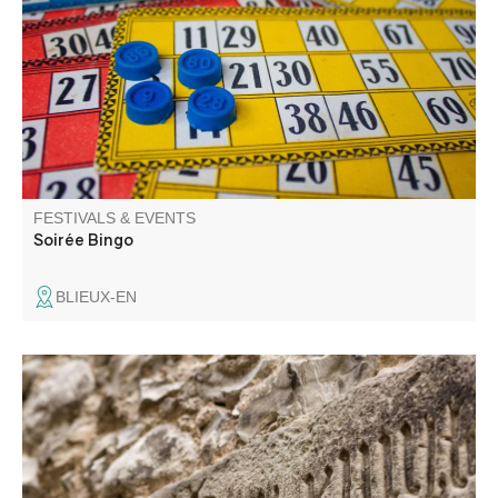
lots insolites autour d'un apéro dinatoire chaleureux.
FESTIVALS & EVENTS
Soirée Bingo
BLIEUX-EN
Let's explore the labyrinth of alleyways that make up the
little fortified town and its mysteries.