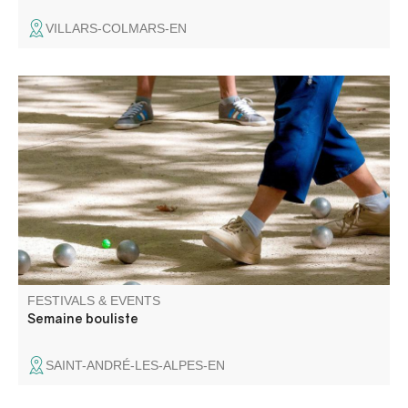
VILLARS-COLMARS-EN
A not-to-be-missed event in August and in the world of
bouliste, this competition attracts pétanque and jeu
provençal enthusiasts for 6 days.
FESTIVALS & EVENTS
Semaine bouliste
SAINT-ANDRÉ-LES-ALPES-EN