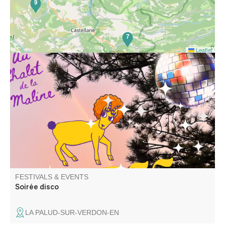
9
7
Leaflet
Venez passer une bonne soirée disco au Chalet de la
Maline avec DJ Uman ! Nous vous attendons nombreux
FESTIVALS & EVENTS
Soirée disco
LA PALUD-SUR-VERDON-EN