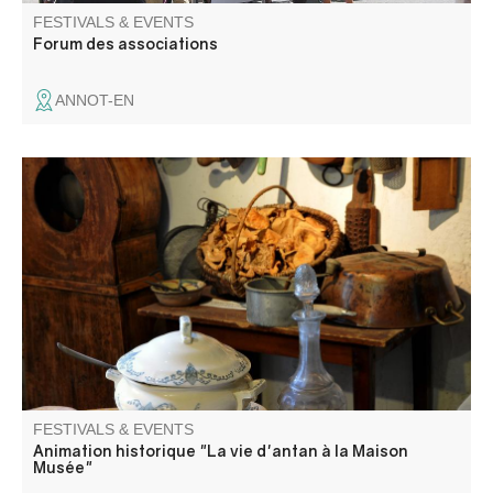
FESTIVALS & EVENTS
Forum des associations
ANNOT-EN
The Maison Musée is a maze of rooms and corridors. To
help you find your way around, why not take part in a
historical animation?
FESTIVALS & EVENTS
Animation historique "La vie d'antan à la Maison
Musée"