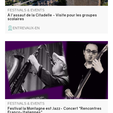
FESTIVALS & EVENTS
À l'assaut de la Citadelle - Visite pour les groupes
scolaires
ENTREVAUX-EN
Concert « Il suffit de passer le col », une rencontre entre
musiciens italiens et français qui n'ont pas l'habitude de
jouer ensemble. Information 06 18 07 14 29
FESTIVALS & EVENTS
Festival la Montagne est Jazz- Concert "Rencontres
Franco-Italiennes"