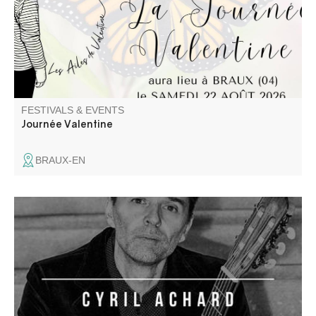
d’épidermolyse bulleuse.
FESTIVALS & EVENTS
Journée Valentine
BRAUX-EN
Récital de guitare classique par Cyril Achard. Adaptation
d'œuvres pour luth par J.S BACH. Durée : 55 minutes.