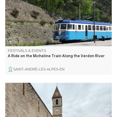
“Michelines”! Upon your arrival in Thorame, local
organizations invite you to visit the Chapel of Notre-Dame
de la Fleur and, in the afternoon, watch a lavender
distillation demonstration.
FESTIVALS & EVENTS
A Ride on the Micheline Train Along the Verdon River
SAINT-ANDRÉ-LES-ALPES-EN
Take advantage of the ski fair and winter braderie for
bargains on clearance equipment, new and used, clothing
and footwear.