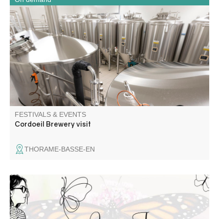
Brasserie Cordœil has been producing natural organic
beers since 2006. We invite you to discover our
production workshop, followed by a tasting of our beers
and sodas.
FESTIVALS & EVENTS
Cordoeil Brewery visit
THORAME-BASSE-EN
La Journée Valentine est une journée festive et solidaire
pour les enfants papillon ! Venez nombreux pour une
journée dédiée à Valentine, petite puce atteinte