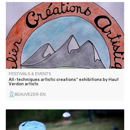
Come and admire the creations of artists from the Haut
Verdon workshop. Theme: "On un pas de danse et un air
de musique!
FESTIVALS & EVENTS
All-techniques artistic creations" exhibitions by Haut
Verdon artists
BEAUVEZER-EN
An essential summer sport, pétanque is also for children.