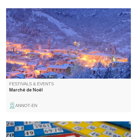
Wide selection of gifts and decorations, market with
handcrafted products: associations, artisans and
producers welcome you in a warm atmosphere. Telethon
stand, various activities.
FESTIVALS & EVENTS
Marché de Noël
ANNOT-EN
Soirée Bingo au gîte la Chambrette !! Venez gagner des