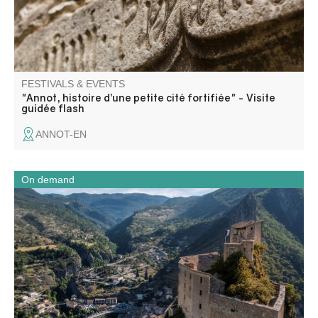
FESTIVALS & EVENTS
"Annot, histoire d’une petite cité fortifiée" - Visite
guidée flash
ANNOT-EN
On demand
Forteresse juchée sur son éperon rocheux, vos élèves
découvriront, dans cette citadelle, le fonctionnement d’un
tel monument militaire et ses phases de construction.