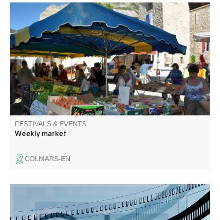
The traditional market with its colorful stalls and flavors
and scents between mountain and Provence. Depending
on the season: early fruit and vegetables, pork meats,
cheeses, clothes, home decor, gifts and delicacies! From
October to May, the number of stallholders is limited.
FESTIVALS & EVENTS
Weekly market
COLMARS-EN
Amateur de films, de cinéma, de documentaires, amis
cinéphiles, venez en discuter !