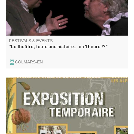
répertoires…
FESTIVALS & EVENTS
"Le théâtre, toute une histoire… en 1 heure !?"
COLMARS-EN
Vêtements et accessoires de dames en haute vallée du
Verdon (1830-1950). La mode féminine est sûrement
moins terne que ce que vous l’imaginez ! Nos
photographies de famille donnent l’image d’une vie
austère, en noir et blanc. Et pourtant !