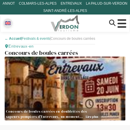
ANNOT
COLMARS-LES-ALPES
ENTREVAUX
LA PALUD-SUR-VERDON
SAINT-ANDRÉ-LES-ALPES
←
Accueil
Festivals & events
Concours de boules carrées
Entrevaux-en
Concours de boules carrées
Concours de boules carrées en doublettes des
sapeurs-pompiers d'Entrevaux, un moment…
Lire plus