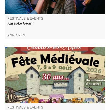
FESTIVALS & EVENTS
Karaoké Géant
ANNOT-EN
A Colmars se tient depuis 30 ans une fête légendaire qui
fait renaître l’esprit du Moyen Âge. Franchissez les portes
de la cité et plongez dans un univers de fastes et de
merveilles. Échassiers, musiciens, acrobates et nombreux
spectacles gratuits.
FESTIVALS & EVENTS