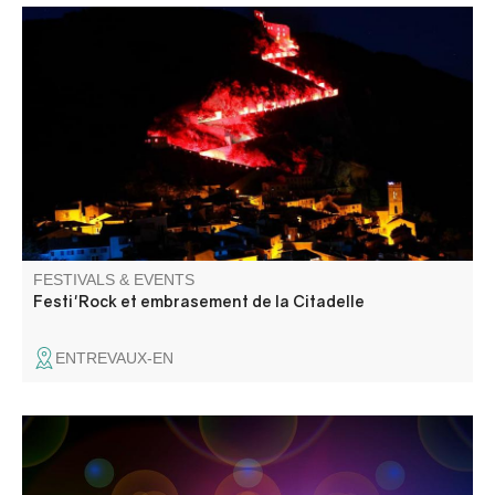
La Citadelle s'enflamme ! Venez assister à la montée aux
flambeaux et à l'embrasement de la Citadelle, suivi d'un
concert de rock.
FESTIVALS & EVENTS
Festi'Rock et embrasement de la Citadelle
ENTREVAUX-EN
Come and celebrate summer! Exhibition and market, all
day long: barbecues and sardinades. Musical