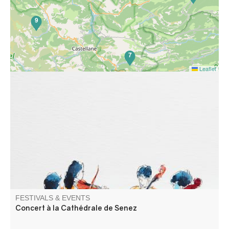
9
7
Leaflet
Concert Romantique. Olivier LECHARDEUR pianiste -
concertiste et Frédéric LAGARDE violoncelliste, ancien
solo de l’opéra de Paris interprètent BEETHOVEN,
FAURE, DEBUSSY, BOËLMAN
FESTIVALS & EVENTS
Concert à la Cathédrale de Senez