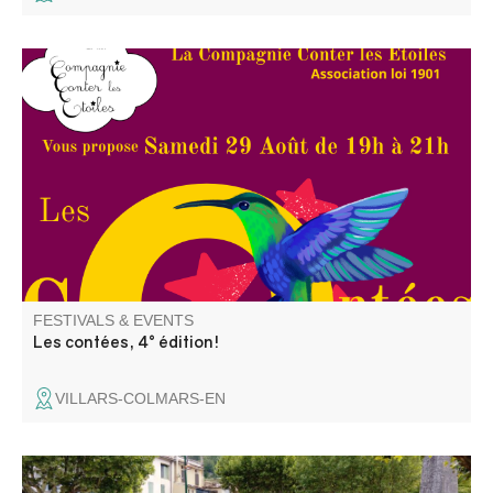
La Compagnie Conter les Etoiles invite 4 amies conteuses
et complices à venir partager leurs contes avec vous,
pour votre plus grand plaisir et celui de vos enfants.
FESTIVALS & EVENTS
Les contées, 4° édition!
VILLARS-COLMARS-EN