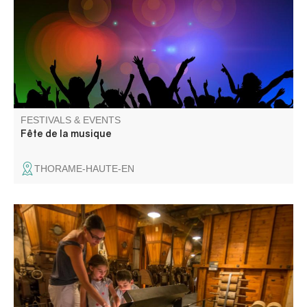
entertainment: Les Gredins des Alpes
FESTIVALS & EVENTS
Fête de la musique
THORAME-HAUTE-EN
Follow the guide: the maze of this machinery, which has
been transforming wheat into flour since 1902, will hold no
secrets for you! The site's history and technical details will
help you better understand how these machines fit
together.