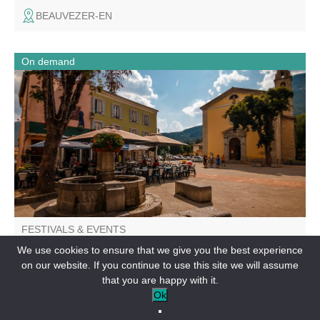
BEAUVEZER-EN
On demand
Through the old town center, canals and former industrial
sites, this guided tour traces the evolution of Saint-André-
les-Alpes, a crossroads village shaped by water, trade
and human activity, from the Middle Ages to the present
day.
FESTIVALS & EVENTS
Visite guidée pour les groupes : histoire et patrimoine
We use cookies to ensure that we give you the best experience
de Saint André les Alpes
on our website. If you continue to use this site we will assume
SAINT-ANDRÉ-LES-ALPES-EN
that you are happy with it.
Ok