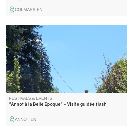
COLMARS-EN
A stroll to discover this resort and the secret corners that
delighted the first holidaymakers at the very beginning of
the 20th century.
FESTIVALS & EVENTS
"Annot à la Belle Epoque" - Visite guidée flash
ANNOT-EN