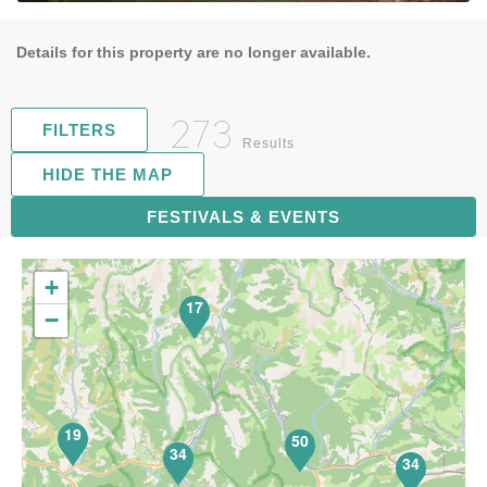
Details for this property are no longer available.
273
FILTERS
Results
HIDE THE MAP
FESTIVALS & EVENTS
71
+
17
−
19
50
34
34