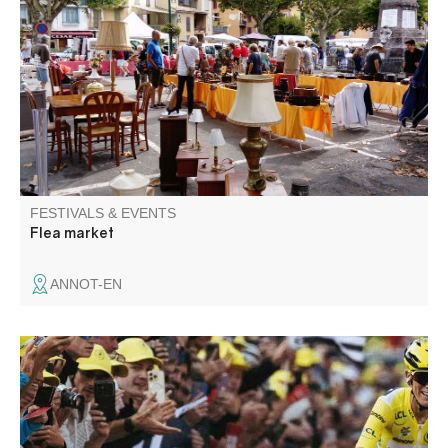
Annot invites you to hunt for bargains not only in the
market square, but also in the streets of the old town!
Toys, decorative objects, books, clothes... There's bound
to be the item you're looking for among the stalls.
FESTIVALS & EVENTS
Flea market
ANNOT-EN
Entrevaux entre dans la course, lors de la 8ème et plus
longue étape du Tour de France Femmes 2026, entre
Sisteron et Nice !