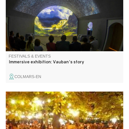
landscapes, scenes of life and the construction of forts... A
20-minute show that provides the keys to understanding
the fortified village and facilitating its discovery.
FESTIVALS & EVENTS
Immersive exhibition: Vauban's story
COLMARS-EN
Concours de boules et bal les jeudi, vendredi et samedi.
Paëlla le vendredi, aïoli le samedi.