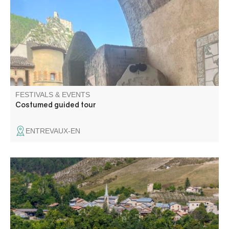
stronghold.
FESTIVALS & EVENTS
Costumed guided tour
ENTREVAUX-EN
Messe en l'église suivie d'un apéritif offert par la
municipalité. Concours de boules en doublette choie/ 3
boules et soirée fluo animée avec DJ Totor. Buvette et
snacking du comité des fêtes sur place.