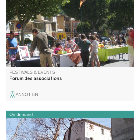
Venez à la rencontre des associations pour découvrir les
activités qu'elles proposent tout au long de l'année.
FESTIVALS & EVENTS
Forum des associations
ANNOT-EN
On demand
Enter like in a mill! A unique museum in the region! This
former cloth mill was transformed into a flour mill in 1902.
For 70 years, this industrial mill produced flour. Now it's