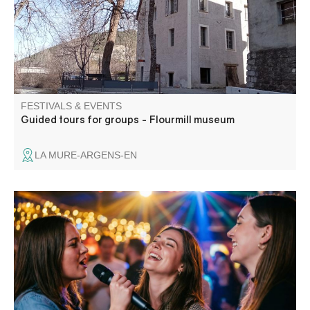
reopening its doors for visitors to enjoy.
FESTIVALS & EVENTS
Guided tours for groups - Flourmill museum
LA MURE-ARGENS-EN
Venez participer à un karaoké géant. Snack et buvette sur
place pour un moment convivial.