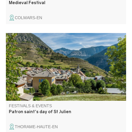
Medieval Festival
COLMARS-EN
Festive atmosphere for a whole weekend: concerts,
dances, boules competitions, children's entertainment,
country meals and bingo…
FESTIVALS & EVENTS
Patron saint's day of St Julien
THORAME-HAUTE-EN