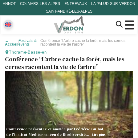
ANNOT
COLMARS-LES-ALPES
ENTREVAUX
LA PALUD-SUR-VERDON
SAINT-ANDRÉ-LES-ALPES
←
Festivals &
Conférence “L’arbre cache la forêt, mais les cernes
Accueil
events
racontent la vie de l’arbre”
Thorame-Basse-en
Conférence “L’arbre cache la forêt, mais les
cernes racontent la vie de l’arbre”
Conférence présentée et animée par Frédéric Guibal,
de l'institut Méditerranéen de Biodiversité…
Lire plus