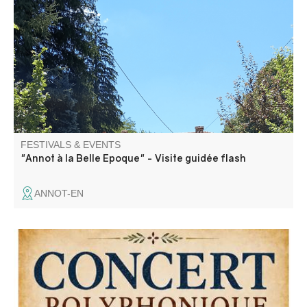
A stroll to discover this resort and the secret corners that
delighted the first holidaymakers at the very beginning of
the 20th century.
FESTIVALS & EVENTS
"Annot à la Belle Epoque" - Visite guidée flash
ANNOT-EN
Concert de "A Cantari", un groupe de chant traditionnel
polyphonique a capella riche d'un répertoire de chants
sacrés et profanes.