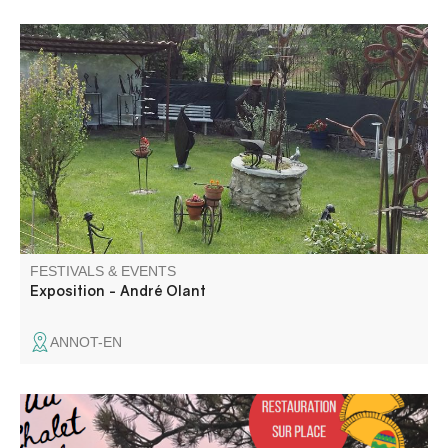
The art of recycling: André Olant exhibits his wrought-iron
sculptures in his La Beïte workshop.
FESTIVALS & EVENTS
Exposition - André Olant
ANNOT-EN
Venez passer une bonne soirée Latino-Cumbia au Chalet