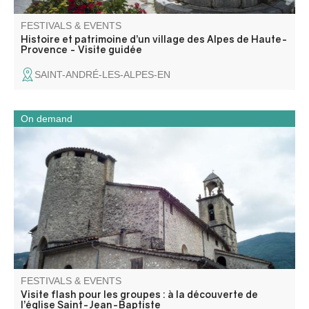
FESTIVALS & EVENTS
Histoire et patrimoine d’un village des Alpes de Haute-
Provence - Visite guidée
SAINT-ANDRÉ-LES-ALPES-EN
On demand
Partez à la découverte de l’église Saint-Jean-Baptiste lors
d’une visite flash guidée pour les groupes. En un temps
court, l’église et la chapelle des Pénitents révèlent leur
architecture, leurs œuvres et les traditions locales.
FESTIVALS & EVENTS
Visite flash pour les groupes : à la découverte de
l’église Saint-Jean-Baptiste