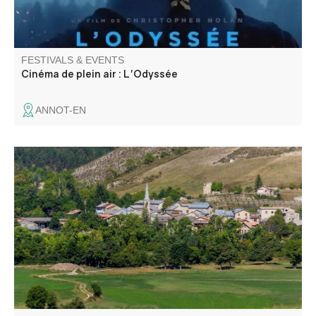
FESTIVALS & EVENTS
Cinéma de plein air : L'Odyssée
ANNOT-EN
Messe en l'église suivie d'un apéritif offert par la
municipalité. Concours de boules en doublette choie/ 3
boules et soirée fluo animée avec DJ Totor. Buvette et
snacking du comité des fêtes sur place.