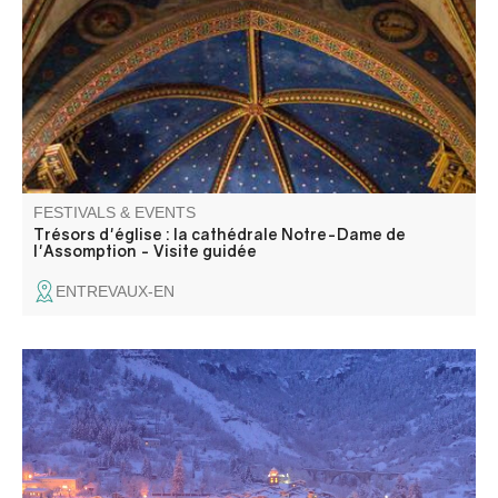
l'Assomption, a major building in Entrevaux, combining
Gothic architecture and Baroque decor.
FESTIVALS & EVENTS
Trésors d'église : la cathédrale Notre-Dame de
l'Assomption - Visite guidée
ENTREVAUX-EN
Wide selection of gifts and decorations, market with
handcrafted products: associations, artisans and
producers welcome you in a warm atmosphere. Telethon
stand, various activities.