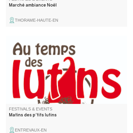
Marché ambiance Noël
THORAME-HAUTE-EN
Travelling toy library for children (0-3 years) and their
carers.
FESTIVALS & EVENTS
Matins des p'tits lutins
ENTREVAUX-EN