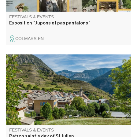
FESTIVALS & EVENTS
Exposition "Jupons et pas pantalons"
COLMARS-EN
Festive atmosphere for a whole weekend: concerts,
dances, boules competitions, children's entertainment,
country meals and bingo…
FESTIVALS & EVENTS
Patron saint's day of St Julien