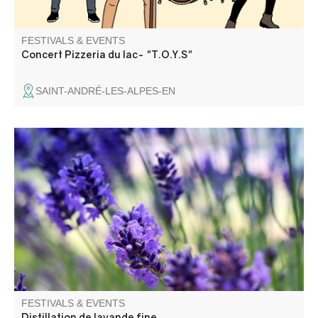
FESTIVALS & EVENTS
Concert Pizzeria du lac- "T.O.Y.S"
SAINT-ANDRÉ-LES-ALPES-EN
L’association « Alambics » vous propose une
démonstration de distillation de lavande fine dans les
alambics à vapeur au cœur du jardin du musée
intercommunal de la Distillerie.
FESTIVALS & EVENTS
Distillation de lavande fine