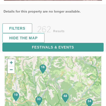
Details for this property are no longer available.
262
FILTERS
Results
HIDE THE MAP
FESTIVALS & EVENTS
67
+
16
−
19
48
33
34