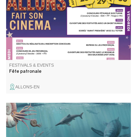
Lumière, caméra, action ! Cette année, Allons fait son
cinéma et brillera sous les projecteurs de la vallée du
Verdon.
FESTIVALS & EVENTS
Fête patronale
ALLONS-EN
Géologie et patrimoine naturel, partez à la découverte du
plésiosaure, grand reptile marin disparu il y a 66 millions
d'années