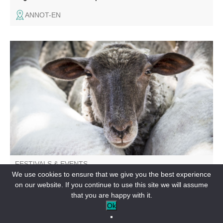
ANNOT-EN
Livestock presentation, small market, lavender distillation
and rides with Séol'Anes. Musical entertainment with Le
Skafoutch'.
FESTIVALS & EVENTS
18th Festival of Shepherds and Shepherdesses
We use cookies to ensure that we give you the best experience
on our website. If you continue to use this site we will assume
that you are happy with it.
THORAME-HAUTE-EN
Ok