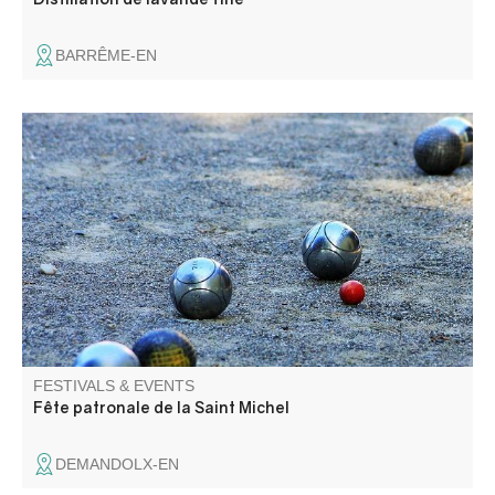
BARRÊME-EN
Les amis de Demandolx vous proposent 3 jours de fête,
loto, messe , apéritif, groupe folklorique, concours de
boules et aïoli.
FESTIVALS & EVENTS
Fête patronale de la Saint Michel
DEMANDOLX-EN