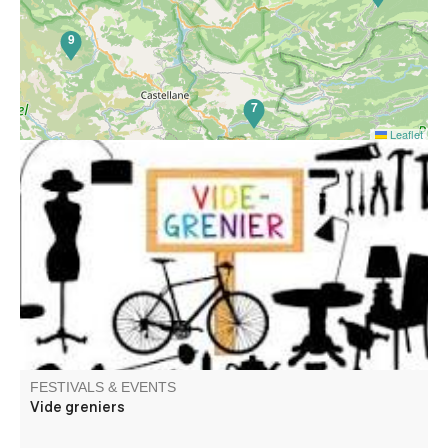
9
7
Leaflet
Venez chiner dans les rues et places du village. Jouets,
objets de décoration, livres, vêtements
FESTIVALS & EVENTS
Vide greniers