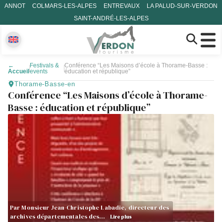
ANNOT
COLMARS-LES-ALPES
ENTREVAUX
LA PALUD-SUR-VERDON
SAINT-ANDRÉ-LES-ALPES
←
Festivals &
Conférence “Les Maisons d’école à Thorame-Basse :
Accueil
events
éducation et république”
Thorame-Basse-en
Conférence “Les Maisons d’école à Thorame-
Basse : éducation et république”
Par Monsieur Jean-Christophe Labadie, directeur des
archives départementales des…
Lire plus