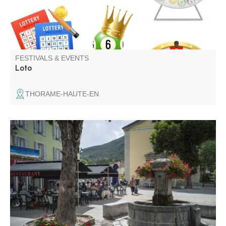
FESTIVALS & EVENTS
Loto
THORAME-HAUTE-EN
Through the old town, canals and former industrial sites,
this guided tour traces the evolution of Saint-André-les-
Alpes.