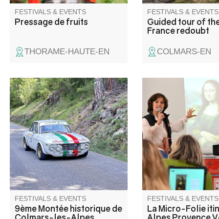
FESTIVALS & EVENTS
FESTIVALS & EVENTS
Pressage de fruits
Guided tour of the
France redoubt
THORAME-HAUTE-EN
COLMARS-EN
The Montée Historique is open
La Micro-Folie itinéra
to classic racing cars, as well
Provence Verdon s'ins
as prestigious, rare and
Clumanc ! La Micro-Fo
exceptional vehicles. It takes
un musée numérique
place in the twists and turns of
espace de réalité virt
the mythical Col des Champs,
fablab et une ludoth
overlooking the walled city.
programmation riche 
vous attend pour petit
grands.
FESTIVALS & EVENTS
FESTIVALS & EVENTS
9ème Montée historique de
La Micro-Folie iti
Colmars-les-Alpes
Alpes Provence 