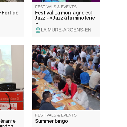
FESTIVALS & EVENTS
 Fort de
Festival La montagne est
Jazz -« Jazz à la minoterie
»
LA MURE-ARGENS-EN
nte Alpes
Under the plane trees, the
talle à
Comité des fêtes organizes its
lie c'est
annual bingo. Lots of prizes to
, un
be won!
uelle, un
èque. Une
et ludique
s et
FESTIVALS & EVENTS
nérante
Summer bingo
Verdon