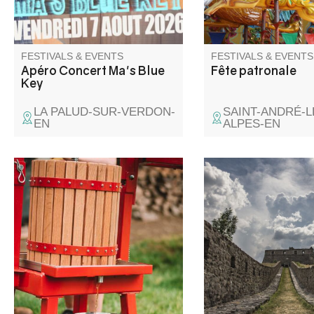
FESTIVALS & EVENTS
FESTIVALS & EVENTS
Apéro Concert Ma's Blue
Fête patronale
Key
LA PALUD-SUR-VERDON-
SAINT-ANDRÉ-L
EN
ALPES-EN
Une journée pour broyer,
An in-depth tour of th
presser, pasteuriser, échanger,
of the fortifications, t
et partager sans modération !
understand (and gain
to!) this site usually c
the public.