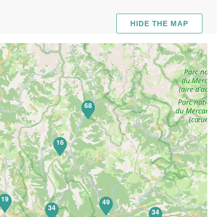
HIDE THE MAP
68
16
19
49
34
34