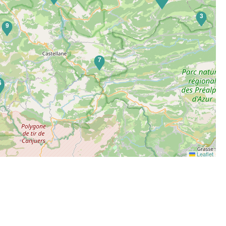
3
9
7
6
Leaflet