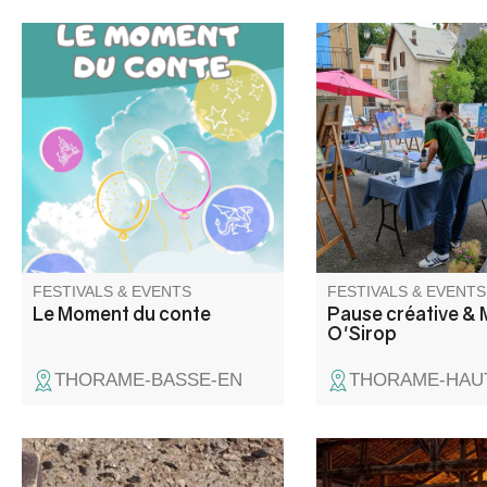
Lecture d’albums, d’histoires et
Pause Créative : un at
comptines par Aline Daveau.
créatif pour adultes e
accompagnés, suivie
O’Sirop : un concert 
musique inspirée dans
présent ; puis autour 
sirop, les rencontres e
partages se poursuiv
un esprit convivial.
FESTIVALS & EVENTS
FESTIVALS & EVENTS
Le Moment du conte
Pause créative & 
O'Sirop
THORAME-BASSE-EN
THORAME-HAU
Come and enjoy the Comité
Le grand festin se ti