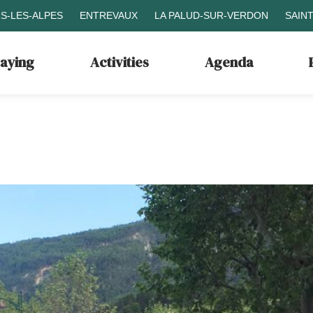
S-LES-ALPES
ENTREVAUX
LA PALUD-SUR-VERDON
SAIN
taying
Activities
Agenda