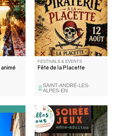
. A
par DJ Mathis.
de la fête
oyer,
 atours,
es et
une soirée
on repas
FESTIVALS & EVENTS
 animé
Fête de la Placette
SAINT-ANDRÉ-LES-
ALPES-EN
ge façonné
Découverte de jeux divers :
 roche,
coopération, ambiance,
passage.
stratégie, enquête, aventure …