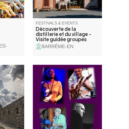
FESTIVALS & EVENTS
Découverte de la
distillerie et du village -
Visite guidée groupes
ES-
BARRÊME-EN
e history
Un concert de jazz en extérieur
o help you
proposé par l’association
 access
Odalie dans le cadre du festival
losed to
« La montagne est jazz ». Repli
sur la salle culturelle
multifonctions CCAPV (Saint-
André-les-Alpes) en cas de
mauvais temps.