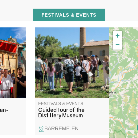
FESTIVALS & EVENTS
+
onal feast
Take a guided tour and
−
, with
discover the history of this
by the
former fine lavender distillery,
therhood,
built in 1905 by the German
d join the
company Schimmel. A unique
 feast is
testimony to a past linked to
ir on
the perfume industry, which
flourished in the middle of the
20th century.
FESTIVALS & EVENTS
ean-
Guided tour of the
Distillery Museum
N
BARRÊME-EN