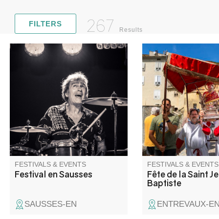
267
FILTERS
Results
From Argentine tango to blues,
Join us for the traditi
from classical to gospel and
of St. John the Baptist
rock: a varied program, rich in
religious songs sung 
quality and human encounters.
Saint-Jeannistes bro
International, national and local
St. John's bonfire, an
artists available for
villagers for whom this
unforgettable moments of
very important. Funfa
sharing.
Place Moreau.
FESTIVALS & EVENTS
FESTIVALS & EVENTS
Festival en Sausses
Fête de la Saint J
Baptiste
SAUSSES-EN
ENTREVAUX-E