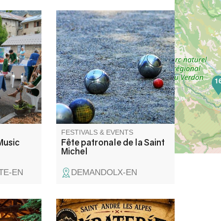
elier
Les amis de Demandolx vous
t enfants
proposent 3 jours de fête, loto,
 de Music
messe , apéritif, groupe
de
folklorique, concours de boules
 l’instant
et aïoli.
1
d’un
t les
ent dans
FESTIVALS & EVENTS
Music
Fête patronale de la Saint
Michel
TE-EN
DEMANDOLX-EN
endra dans
"Piraterie à la Placette" animé