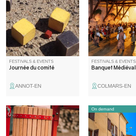
des Fêtes Day, and take part in
un espace tenu secret
the square boules competition
l'occasion des 30 ans 
on the jeu de boules.
médiévale venez fest
Refreshment bar and music all
sortez vos plus beaux
day. P
chaussez vos poulain
retrouvez nous pour 
animée autour d'un b
arrosé de vin clairet.
FESTIVALS & EVENTS
FESTIVALS & EVENTS
Journée du comité
Banquet Médiéval
ANNOT-EN
COLMARS-EN
On demand
Une journée pour broyer,
Barrême est un villa
presser, pasteuriser, échanger,
par son territoire : la
et partager sans modération !
l’eau et les voies de 