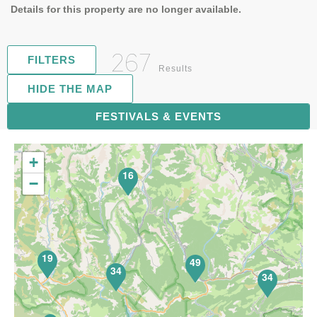
Details for this property are no longer available.
267
FILTERS
Results
HIDE THE MAP
FESTIVALS & EVENTS
68
+
16
−
19
49
34
34