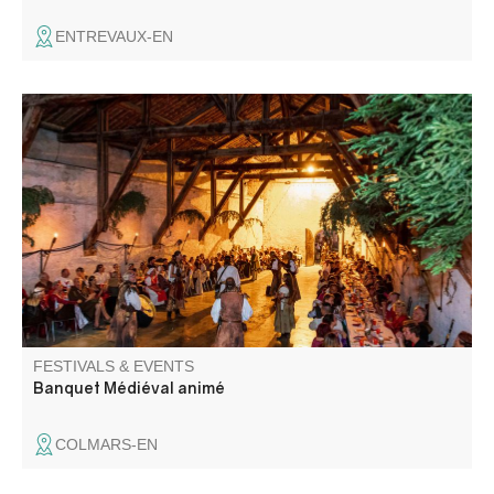
ENTREVAUX-EN
Le grand festin se tiendra dans un espace tenu secret. A
l'occasion des 30 ans de la fête médiévale venez festoyer,
sortez vos plus beaux atours, chaussez vos poulaines et
retrouvez nous pour une soirée animée autour d'un bon
repas arrosé de vin clairet.
FESTIVALS & EVENTS
Banquet Médiéval animé
COLMARS-EN