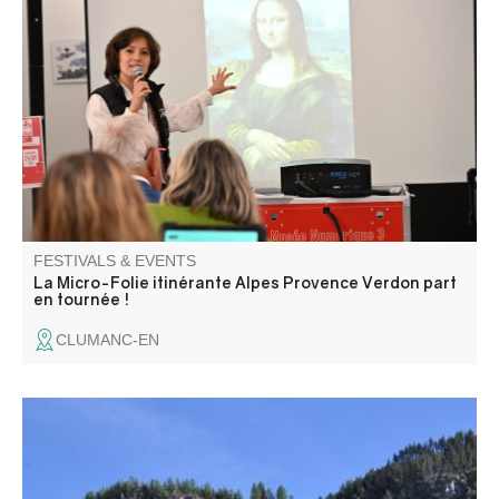
La Micro-Folie itinérante Alpes Provence Verdon s'installe
à Clumanc ! La Micro-Folie c'est un musée numérique, un
espace de réalité virtuelle, un fablab et une ludothèque.
Une programmation riche et ludique vous attend pour
petits et grands.
FESTIVALS & EVENTS
La Micro-Folie itinérante Alpes Provence Verdon part
en tournée !
CLUMANC-EN
Fête au cœur du petit hameau de Chasse au milieu des
montagnes. Programme à venir