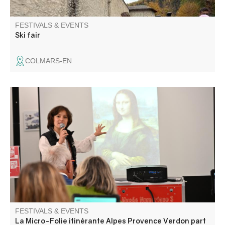
FESTIVALS & EVENTS
Ski fair
COLMARS-EN
La Micro-Folie itinérante Alpes Provence Verdon s'installe
à Entrevaux ! La Micro-Folie c'est un musée numérique,
un espace de réalité virtuelle, un fablab et une
ludothèque. Une programmation riche et ludique vous
attend pour petits et grands.
FESTIVALS & EVENTS
La Micro-Folie itinérante Alpes Provence Verdon part