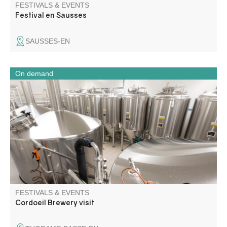
FESTIVALS & EVENTS
Festival en Sausses
SAUSSES-EN
On demand
Brasserie Cordœil has been producing natural organic
beers since 2006. We invite you to discover our
production workshop, followed by a tasting of our beers
and sodas.
FESTIVALS & EVENTS
Cordoeil Brewery visit