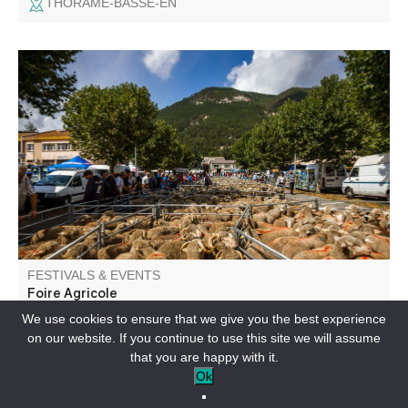
THORAME-BASSE-EN
The ‘Foire Agricole’ is an unmissable event, featuring 250
exhibitors and 500 sheep, donkeys and poultry, all kinds
of stalls (agricultural equipment, animal sales, clothing,
etc.), demonstrations of agricultural equipment and
entertainment.
FESTIVALS & EVENTS
Foire Agricole
We use cookies to ensure that we give you the best experience
on our website. If you continue to use this site we will assume
SAINT-ANDRÉ-LES-ALPES-EN
that you are happy with it.
Ok