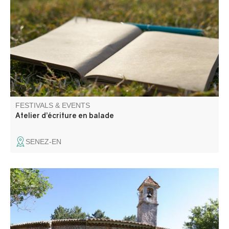
le paysage les murmure. La CCAPV vous invite à un
atelier mêlant balade et temps d’écriture, pour explorer le
territoire autrement et laisser émerger votre expression.
FESTIVALS & EVENTS
Atelier d’écriture en balade
SENEZ-EN
Anciennement église du village, la chapelle Notre-Dame
avec son cimetière à proximité, date, sous sa forme
actuelle, du XVIIème siècle.