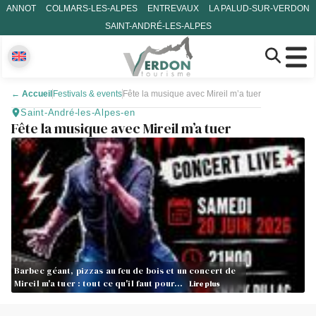
ANNOT
COLMARS-LES-ALPES
ENTREVAUX
LA PALUD-SUR-VERDON
SAINT-ANDRÉ-LES-ALPES
←
Accueil
Festivals & events
Fête la musique avec Mireil m’a tuer
Saint-André-les-Alpes-en
Fête la musique avec Mireil m’a tuer
Barbec géant, pizzas au feu de bois et un concert de
Mireil m'a tuer : tout ce qu'il faut pour…
Lire plus