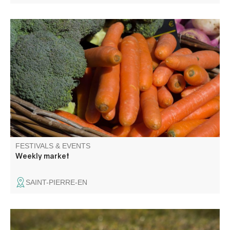
You'll find 100% local producers at the Saint Pierre
market.
FESTIVALS & EVENTS
Weekly market
SAINT-PIERRE-EN
Entre ciel, pierres et chemins, venez cueillir les mots là où