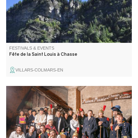
FESTIVALS & EVENTS
Fête de la Saint Louis à Chasse
VILLARS-COLMARS-EN
During these evenings, you'll be transported back in time
to discover Colmars through the ages. A unique
experience at the heart of the village's museum and
fortifications, guaranteed to delight young and old alike!