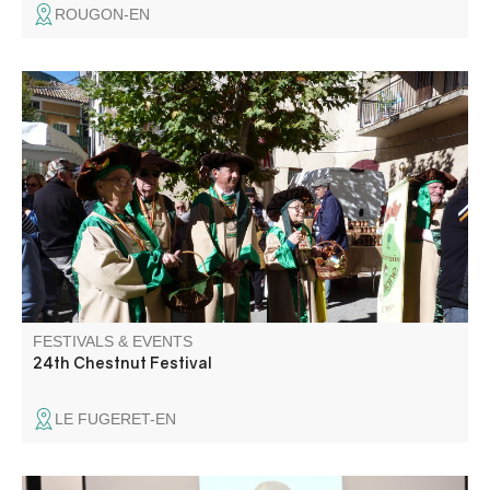
ROUGON-EN
The village celebrates the chestnut with a market,
tastings, animations and the Train des pignes à vapeur
which, for its last outing of the season, runs between
Puget-Théniers and Le Fugeret.
FESTIVALS & EVENTS
24th Chestnut Festival
LE FUGERET-EN