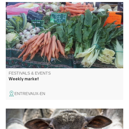
On Place Louis Moreau you'll find a small market selling
local produce.
FESTIVALS & EVENTS
Weekly market
ENTREVAUX-EN
Livestock presentation, small market, lavender distillation
and rides with Séol'Anes. Musical entertainment with Le