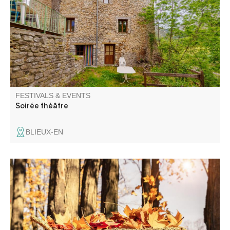
invitent à une soirée théâtre !! Une interprétation de
"Pauvreté, Richesse, Homme et Bête" de Hans Henny
Jahnn vous sera proposée. Il s'agit d'un drame paysan.
FESTIVALS & EVENTS
Soirée théâtre
BLIEUX-EN
Marché aux saveurs de l'automne..