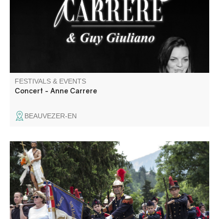
ponctuée par la voix d’Anne Carrere qui pose sa mélodie.
FESTIVALS & EVENTS
Concert - Anne Carrere
BEAUVEZER-EN
Come and discover St. Jean-Baptiste, with its parades of
armed firemen and cantinières in Napoleon III costume,
aubades, ceremonies, open-air folk dances, brass bands
and processions.