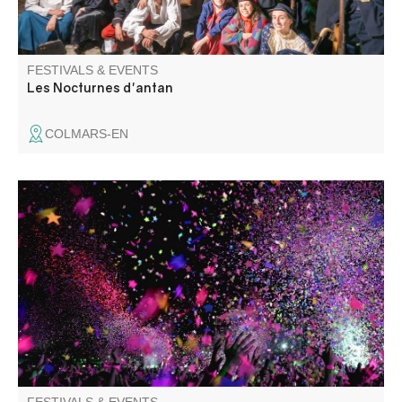
FESTIVALS & EVENTS
Les Nocturnes d'antan
COLMARS-EN
La garde entrevalaise organise un bal de fin de saison
pour clôturer les vacances d'été !