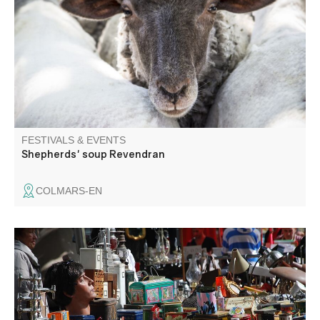
"démontagnée", to share a moment of conviviality and
taste the shepherds' soup prepared by the villagers.
FESTIVALS & EVENTS
Shepherds' soup Revendran
COLMARS-EN
Foire aux puces dans les fortifications. Venez chiner et
trouver de jolis petits trésors. Exposants : inscriptions
auprès de Béatrice