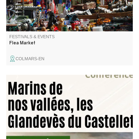
FESTIVALS & EVENTS
Flea Market
COLMARS-EN
"Leaving the castle, the Glandevès family of Castellet set
out to sail the world's seas." A lecture by Jean Pellegrin, a
member of the Traces Éditions association.