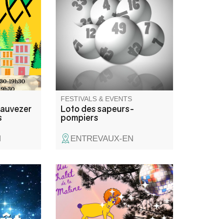
age et dans
traditional fire department
s
bingo, with lots of prizes to be
uprès des
won!
FESTIVALS & EVENTS
auvezer
Loto des sapeurs-
s
pompiers
N
ENTREVAUX-EN
, concours
Venez passer une bonne
foot, jeux
soirée disco au Chalet de la
rs de fête
Maline avec DJ Uman ! Nous
monstre !
vous attendons nombreux