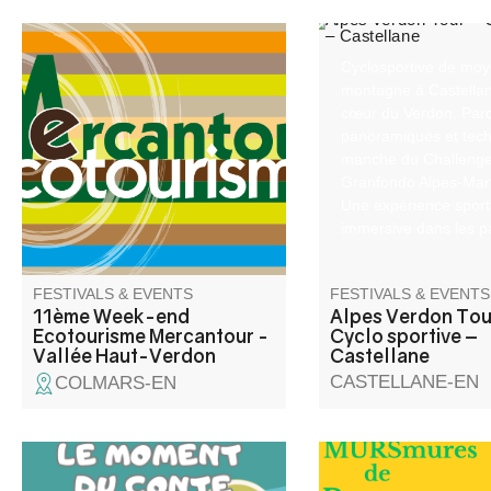
Week-end Ecotourisme
Cyclosportive de mo
Mercantour organisé par
montagne à Castellan
l'association Mercantour
cœur du Verdon. Par
Ecotourisme dans le cadre de
panoramiques et tech
son Festival du Tourisme
manche du Challeng
Durable du mois de septembre
Granfondo Alpes‑Mari
2026 et avec la collaboration
Une expérience sport
de ses partenaires .
immersive dans les 
préservés des Alpes 
Haute‑Provence.
FESTIVALS & EVENTS
FESTIVALS & EVENTS
11ème Week-end
Alpes Verdon Tou
Ecotourisme Mercantour -
Cyclo sportive –
Vallée Haut-Verdon
Castellane
CASTELLANE-EN
COLMARS-EN
Lecture d’albums, d’histoires et
Elli la conteuse vous