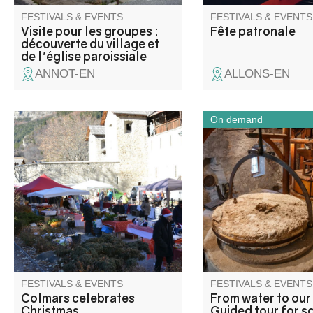
FESTIVALS & EVENTS
FESTIVALS & EVENTS
Visite pour les groupes :
Fête patronale
découverte du village et
de l'église paroissiale
ANNOT-EN
ALLONS-EN
On demand
Artisan and flavour market in
Through the power of
the colors of Christmas. Santa
discover with your st
Claus parade and candy
production and proce
distribution, raffle, turkey
cycles of wheat and ol
weighing and mulled wine.
how water is at the he
Friendly atmosphere around a
human activities in th
fire and hot chestnuts!
Provencal village.
Entertainment by local
associations.
FESTIVALS & EVENTS
FESTIVALS & EVENTS
Colmars celebrates
From water to our 
Christmas
Guided tour for s