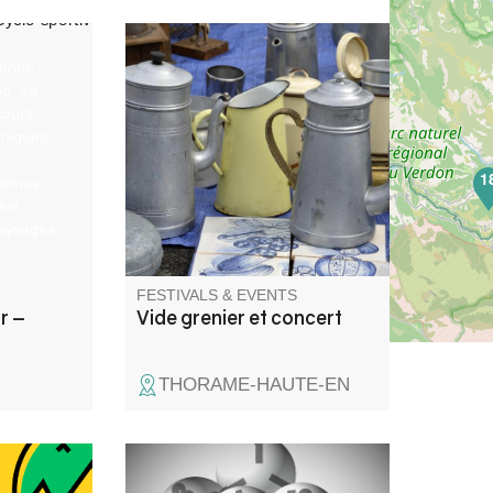
yenne
Vide grenier, concert et atelier
e, au
de fabrication dans le charmant
cours
petit village
niques,
e
1
times.
ive
paysages
de
FESTIVALS & EVENTS
r –
Vide grenier et concert
THORAME-HAUTE-EN
 balade
Come and take part in our