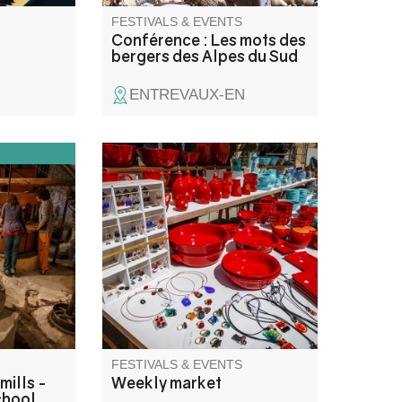
FESTIVALS & EVENTS
Conférence : Les mots des
bergers des Alpes du Sud
ENTREVAUX-EN
 water,
The traditional market with its
udents the
colorful stalls is a must-see
ssing
event.
ives, or
art of
is small
FESTIVALS & EVENTS
mills -
Weekly market
chool