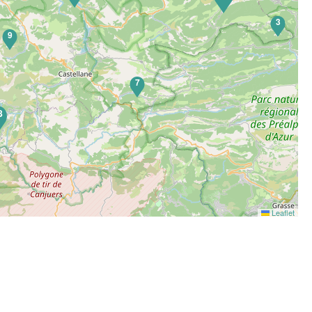
3
9
7
8
Leaflet