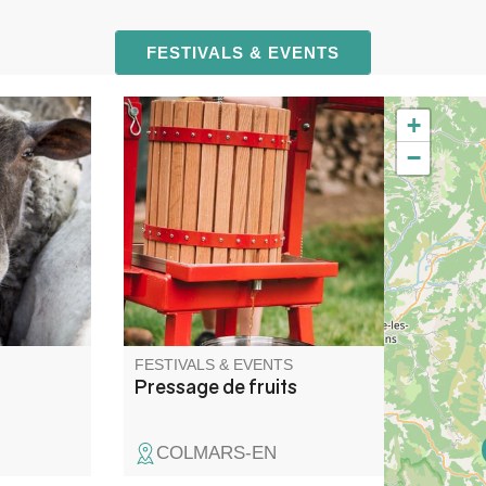
FESTIVALS & EVENTS
+
ndran",
Une journée pour broyer,
−
presser, pasteuriser, échanger,
are a
et partager sans modération !
y and
 soup
ers.
FESTIVALS & EVENTS
Pressage de fruits
COLMARS-EN