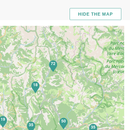
HIDE THE MAP
72
18
19
50
35
35