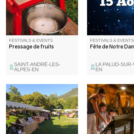
FESTIVALS & EVENTS
FESTIVALS & EVENTS
Pressage de fruits
Fête de Notre Da
SAINT-ANDRÉ-LES-
LA PALUD-SUR
ALPES-EN
EN
Animations, buvette, visite du
Follow the guide: the
four Peisselon, apéritif offert
this machinery, whic
par la Commune, repas (sur
transforming wheat in
réservation) et marché
since 1902, will hold 
artisanal et de producteurs.
for you! The site's hi
technical details will 
better understand ho