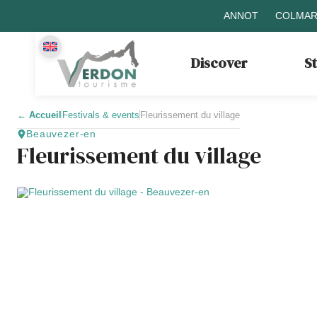
ANNOT
COLMAR
Discover
S
←
Accueil
Festivals & events
Fleurissement du village
Beauvezer-en
Fleurissement du village