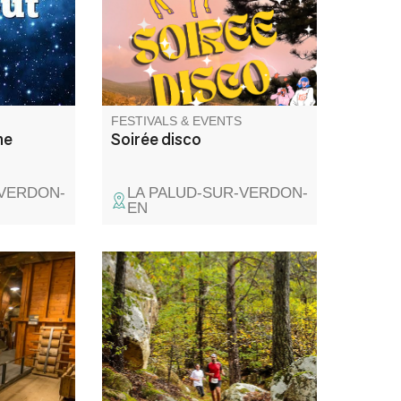
FESTIVALS & EVENTS
me
Soirée disco
-VERDON-
LA PALUD-SUR-VERDON-
EN
 maze of
The Fugeret Sports Loisirs
h has been
association proposes a Trail
to flour
through the chestnut grove and
no secrets
the sublime colors of autumn.
story and
help you
w these