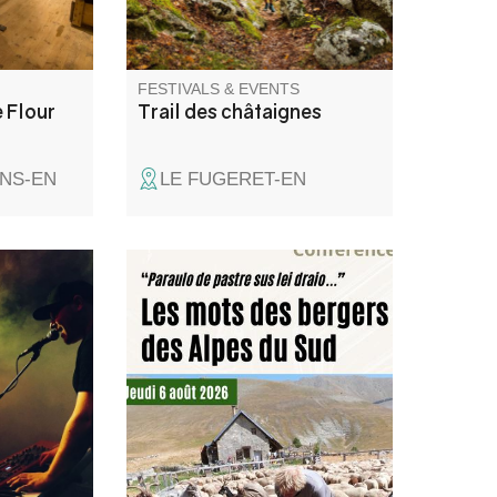
FESTIVALS & EVENTS
e Flour
Trail des châtaignes
NS-EN
LE FUGERET-EN
on ! Cette
"Paraulo de pastre sus lei
n cinéma
draio", une conférence sur le
ojecteurs
vocabulaire spécifique des
n.
bergers par Jean-Luc
Domenge, président de
l'association Petra Castellana.