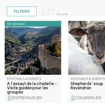
277
FILTERS
Results
On demand
Ancien château fort, devenue
Join us for the "Reve
citadelle puis prison, ce
the festival of the
monument d’Entrevaux
"démontagnée", to sh
témoigne des différentes
moment of convivialit
phases de fortifications de la
taste the shepherds'
ville.
prepared by the villag
FESTIVALS & EVENTS
FESTIVALS & EVENTS
À l’assaut de la citadelle -
Shepherds' soup
Visite guidée pour les
Revendran
groupes
ENTREVAUX-EN
COLMARS-EN