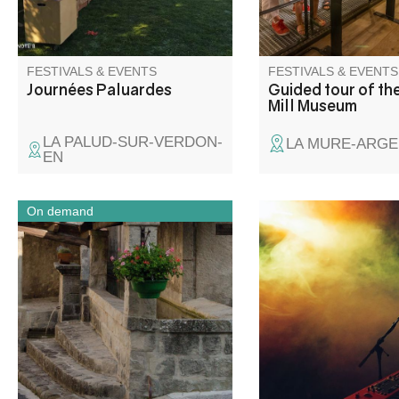
machines fit together.
FESTIVALS & EVENTS
FESTIVALS & EVENTS
Journées Paluardes
Guided tour of th
Mill Museum
LA PALUD-SUR-VERDON-
LA MURE-ARGE
EN
On demand
An ideal half-day to grasp the
Lumière, caméra, acti
history and soul of this
année, Allons fait so
Southern Alps village.
et brillera sous les pr
de la vallée du Verdo