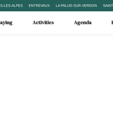
S-LES-ALPES
ENTREVAUX
LA PALUD-SUR-VERDON
SAIN
taying
Activities
Agenda