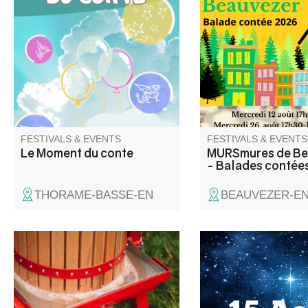
comptines par Aline Daveau.
dans les rues du vill
le temps, à travers le
anecdotes glanées a
habitants du village.
FESTIVALS & EVENTS
FESTIVALS & EVENTS
Le Moment du conte
MURSmures de Be
- Balades contée
THORAME-BASSE-EN
BEAUVEZER-E
Pressage de fruits locaux
Bals, soirée musicale
récoltés par les particuliers.
de boules, tournoi de 
pour enfants… Six jou
clôturés par un aïoli 