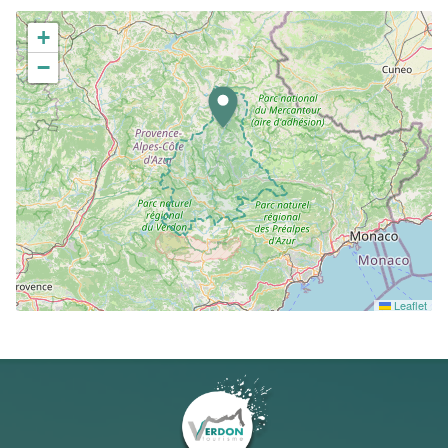
+
−
Leaflet