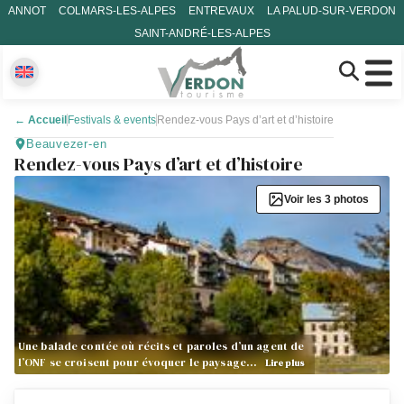
ANNOT
COLMARS-LES-ALPES
ENTREVAUX
LA PALUD-SUR-VERDON
SAINT-ANDRÉ-LES-ALPES
←
Accueil
Festivals & events
Rendez-vous Pays d’art et d’histoire
Beauvezer-en
Rendez-vous Pays d’art et d’histoire
Voir les 3 photos
Une balade contée où récits et paroles d’un agent de
l’ONF se croisent pour évoquer le paysage…
Lire plus