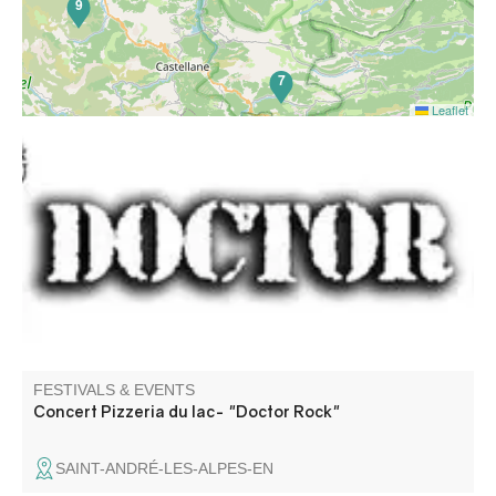
9
7
Leaflet
Du Rock et Tribute Motorhead. Barbecue géant, pizzas au
feu de bois, tout ce qu'il faut pour passer une excellente
soirée.
FESTIVALS & EVENTS
Concert Pizzeria du lac- "Doctor Rock"
SAINT-ANDRÉ-LES-ALPES-EN