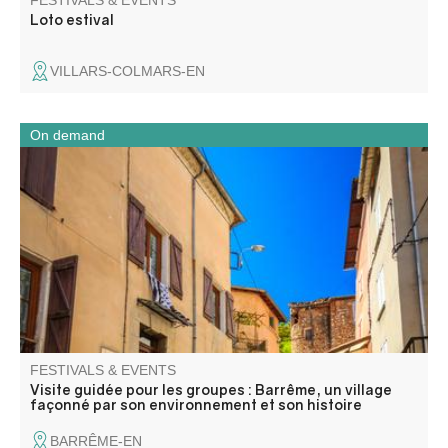
FESTIVALS & EVENTS
Loto estival
VILLARS-COLMARS-EN
On demand
Barrême est un village façonné par son territoire : la
roche, l’eau et les voies de passage. Installé au confluent
de trois Asse, au pied du plateau Saint-Jean, il s’est
déplacé au fil des siècles, du bourg perché médiéval vers
la vallée.
FESTIVALS & EVENTS
Visite guidée pour les groupes : Barrême, un village
façonné par son environnement et son histoire
BARRÊME-EN