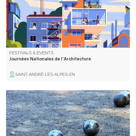
et spectacle de danse. Inscrivez vous.
FESTIVALS & EVENTS
Journées Nationales de l'Architecture
SAINT-ANDRÉ-LES-ALPES-EN
Les amis de Demandolx vous proposent 3 jours de fête,
loto, messe , apéritif, groupe folklorique, concours de
boules et aïoli.