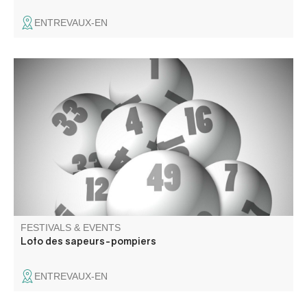
ENTREVAUX-EN
Come and take part in our traditional fire department
bingo, with lots of prizes to be won!
FESTIVALS & EVENTS
Loto des sapeurs-pompiers
ENTREVAUX-EN