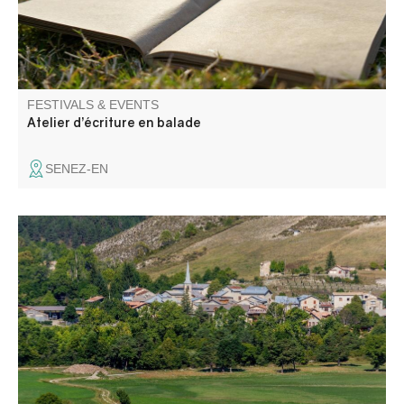
FESTIVALS & EVENTS
Atelier d’écriture en balade
SENEZ-EN
Messe en l'église suivie d'un apéritif offert par la
municipalité. Concours de boules en doublette choie/ 3
boules et soirée fluo animée avec DJ Totor. Buvette et
snacking du comité des fêtes sur place.