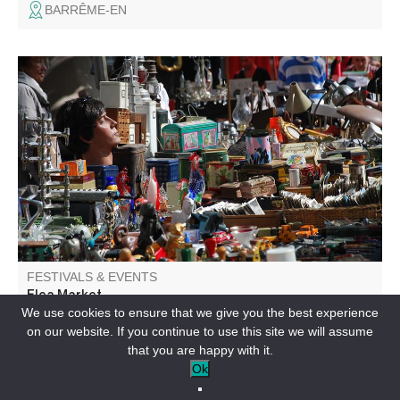
BARRÊME-EN
Foire aux puces dans les fortifications. Venez chiner et
trouver de jolis petits trésors. Exposants : inscriptions
auprès de Béatrice
FESTIVALS & EVENTS
Flea Market
We use cookies to ensure that we give you the best experience
on our website. If you continue to use this site we will assume
COLMARS-EN
that you are happy with it.
Ok