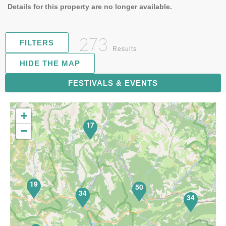
Details for this property are no longer available.
273
FILTERS
Results
HIDE THE MAP
FESTIVALS & EVENTS
71
+
17
−
19
50
34
34