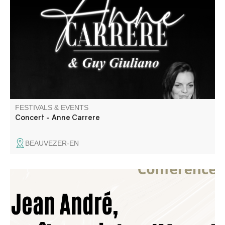
Récital de chanson française par un duo en osmose :
l’accordéon de Guy Giuliano est la voix de la musique,
ponctuée par la voix d’Anne Carrere qui pose sa mélodie.
FESTIVALS & EVENTS
Concert - Anne Carrere
BEAUVEZER-EN
Jean André est un peintre du XVIIème siècle né à Annot
dont on sait peu de choses. Ce sont, en fin de compte, les
œuvres qu’il a laissées dans nos villages qui nous parlent
le mieux de lui. Un peintre de son temps…entre tradition