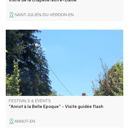
SAINT-JULIEN-DU-VERDON-EN
A stroll to discover this resort and the secret corners that
delighted the first holidaymakers at the very beginning of
the 20th century.
FESTIVALS & EVENTS
"Annot à la Belle Epoque" - Visite guidée flash
ANNOT-EN