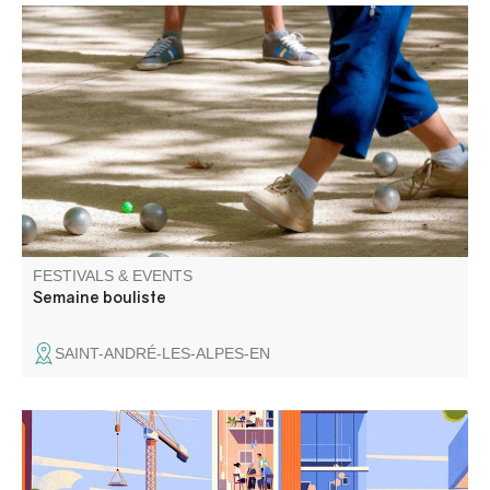
A not-to-be-missed event in August and in the world of
bouliste, this competition attracts pétanque and jeu
provençal enthusiasts for 6 days.
FESTIVALS & EVENTS
Semaine bouliste
SAINT-ANDRÉ-LES-ALPES-EN
Tout savoir sur l'architecture du nouveau siège de la
CCAPV, visites et ateliers sur des projets de réhabilitation