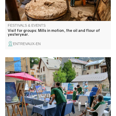
FESTIVALS & EVENTS
Visit for groups: Mills in motion, the oil and flour of
yesteryear.
ENTREVAUX-EN
Pause Créative : un atelier créatif pour adultes et enfants
accompagnés, suivie de Music O’Sirop : un concert de
musique inspirée dans l’instant présent ; puis autour d’un
sirop, les rencontres et les partages se poursuivent dans
un esprit convivial.