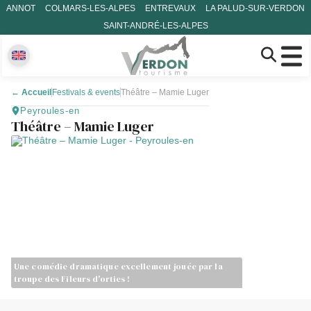
ANNOT
COLMARS-LES-ALPES
ENTREVAUX
LA PALUD-SUR-VERDON
SAINT-ANDRÉ-LES-ALPES
←
Accueil
Festivals & events
Théâtre – Mamie Luger
Peyroules-en
Théâtre – Mamie Luger
Une comédie dramatique excellement jouée par la
troupe des Fileurs d'orties !