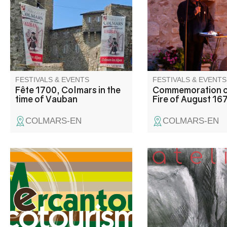
performances, and shows!
tragedy in memory of 
Dress up to make the festival
inhabitants who paid w
even more fun.
lives. A torchlight pro
and an account of the 
punctuate this evenin
remembrance.
FESTIVALS & EVENTS
FESTIVALS & EVENTS
Fête 1700, Colmars in the
Commemoration o
time of Vauban
Fire of August 16
COLMARS-EN
COLMARS-EN
Week-end Ecotourisme
Joan Dubique, artiste 
Mercantour organisé par
vous accueille dans s
l'association Mercantour
Iledegres pour vous f
Ecotourisme dans le cadre de
découvrir ses œuvres
son Festival du Tourisme
et intenses réalisées
Durable du mois de septembre
couteau.