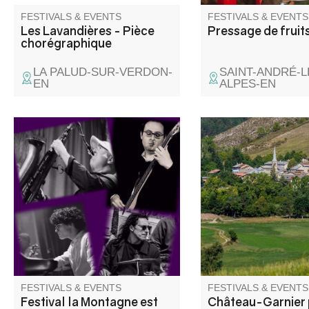
FESTIVALS & EVENTS
FESTIVALS & EVENTS
Les Lavandières - Pièce
Pressage de fruit
chorégraphique
LA PALUD-SUR-VERDON-
SAINT-ANDRÉ-L
EN
ALPES-EN
Concert « Il suffit de passer le
Messe en l'église suiv
col », une rencontre entre
apéritif offert par la
musiciens italiens et français
municipalité. Concou
qui n'ont pas l'habitude de
boules en doublette c
jouer ensemble. Information 06
boules et soirée fluo
18 07 14 29
avec DJ Totor. Buvett
snacking du comité d
sur place.
FESTIVALS & EVENTS
FESTIVALS & EVENTS
Festival la Montagne est
Château-Garnier 