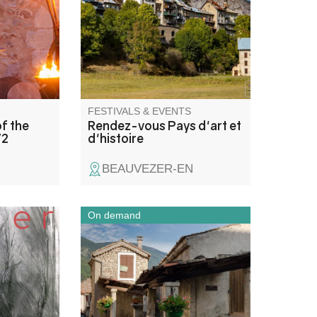
its
paysage et le reboisement.
ith their
cession
fire
g of
FESTIVALS & EVENTS
f the
Rendez-vous Pays d'art et
72
d'histoire
BEAUVEZER-EN
On demand
peintre,
Perché à 700 mètres d’altitude
on atelier
dans la haute vallée de la
aire
Vaïre, Annot se découvre à
 variées
travers les métiers et savoir-
 au
faire d’autrefois.