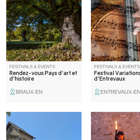
Patrimoine et agriculture : visite
Classical and jazz co
d'une châtaigneraie et
rencontre sur les variétés de
châtaigne.
FESTIVALS & EVENTS
FESTIVALS & EVENTS
Rendez-vous Pays d'art et
Festival Variation
d'histoire
d'Entrevaux
BRAUX-EN
ENTREVAUX-E
A full program for everyone: a
Almost entirely ravag
market, street entertainment,
violent fire that clai
tours, theater, music, street
victims, Colmars cele