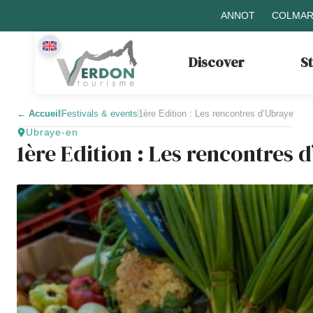
ANNOT
COLMAR
Discover
S
←
Accueil
Festivals & events
1ère Edition : Les rencontres d’Ubraye
Ubraye-en
1ère Edition : Les rencontres 