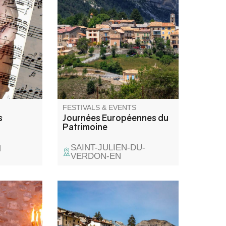
ncerts.
Exposition de photos
anciennes et visite du village
de Saint-Julien-du-Verdon dans
le cadre des Journées
européennes du patrimoine.
FESTIVALS & EVENTS
s
Journées Européennes du
Patrimoine
SAINT-JULIEN-DU-
N
VERDON-EN
ed by a
Une balade contée où récits et
med many
paroles d’un agent de l’ONF se
brates this
croisent pour évoquer le