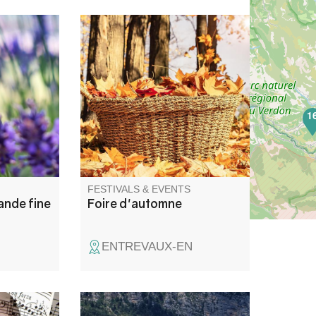
ics » vous
Marché aux saveurs de
ration de
l'automne..
e fine dans
r au cœur
1
stillerie.
FESTIVALS & EVENTS
vande fine
Foire d'automne
ENTREVAUX-EN