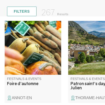
267
FILTERS
Results
Les nombreux exposants
Festive atmosphere f
proposent tous produits.
weekend: concerts, d
boules competitions, 
entertainment, count
and bingo…
FESTIVALS & EVENTS
FESTIVALS & EVENTS
Foire d'automne
Patron saint's day
Julien
ANNOT-EN
THORAME-HAU