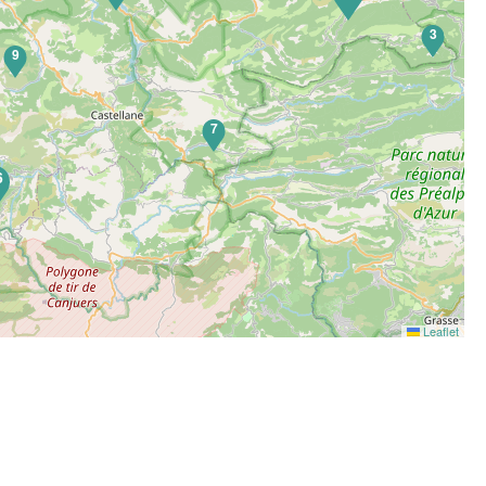
3
9
7
6
Leaflet