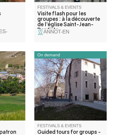
FESTIVALS & EVENTS
s
Visite flash pour les
groupes : à la découverte
de l’église Saint-Jean-
Baptiste
ES-
ANNOT-EN
On demand
ie d'un
Enter like in a mill! A unique
museum in the region! This
rs de
former cloth mill was
hoie/ 3
transformed into a flour mill in
 animée
1902. For 70 years, this
e et
industrial mill produced flour.
es fêtes
Now it's reopening its doors for
visitors to enjoy.
FESTIVALS & EVENTS
patron
Guided tours for groups -