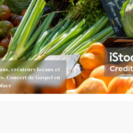
ans, créateurs locaux et
s. Concert de Gospel en
place