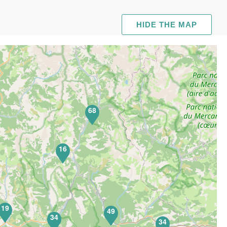
HIDE THE MAP
68
16
19
49
34
34