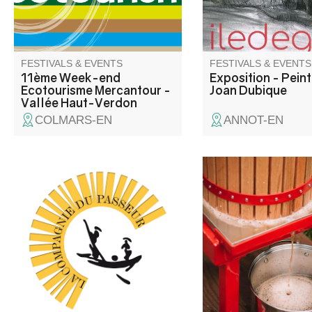
2026 et avec la collaboration
de ses partenaires .
FESTIVALS & EVENTS
FESTIVALS & EVENTS
11ème Week-end
Exposition - Pein
Ecotourisme Mercantour -
Joan Dubique
Vallée Haut-Verdon
COLMARS-EN
ANNOT-EN
C'est un spectacle de danse
Pressage de fruits lo
contemporaine (Cie du
récoltés par les partic
Passeur / Efi Farmaki), qui fait
revivre la mémoire des lavoirs
et des lavandières en chant,
texte et danse. Atelier de
médiation pour les enfants
avant la représentation, autour
d'objets liés aux lavoirs.