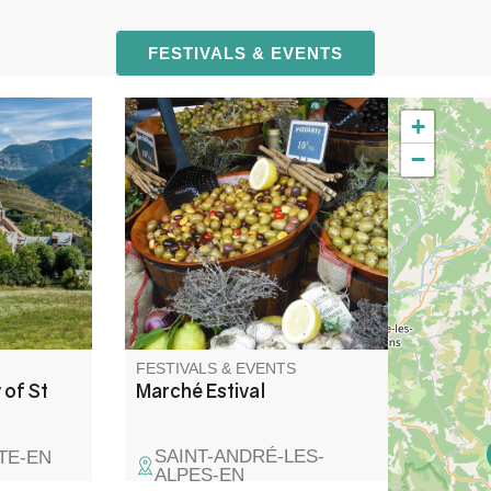
FESTIVALS & EVENTS
+
or a whole
A l'occasion du passage du
−
ances,
tour de France féminin le
children's
marché du samedi se tiendra
ry meals
toute la journée.
FESTIVALS & EVENTS
 of St
Marché Estival
SAINT-ANDRÉ-LES-
TE-EN
ALPES-EN