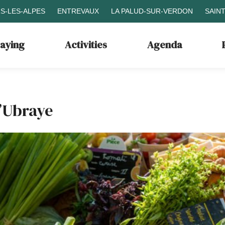
S-LES-ALPES
ENTREVAUX
LA PALUD-SUR-VERDON
SAIN
taying
Activities
Agenda
d’Ubraye