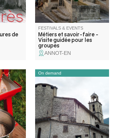
FESTIVALS & EVENTS
tures de
Métiers et savoir-faire -
Visite guidée pour les
groupes
ANNOT-EN
On demand
caux
Partez à la découverte de
uliers.
l’église Saint-Jean-Baptiste lors
d’une visite flash guidée pour
les groupes. En un temps
court, l’église et la chapelle des
Pénitents révèlent leur
architecture, leurs œuvres et
les traditions locales.