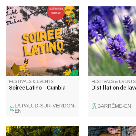
Venez passer une bonne
L’association « Alamb
soirée Latino-Cumbia au
propose une démonst
Chalet de la Maline avec DJ
distillation de lavand
Uman ! Nous vous attendons
les alambics à vapeu
nombreux
du jardin du musée
intercommunal de la Di
FESTIVALS & EVENTS
FESTIVALS & EVENTS
Soirée Latino - Cumbia
Distillation de la
LA PALUD-SUR-VERDON-
BARRÊME-EN
EN