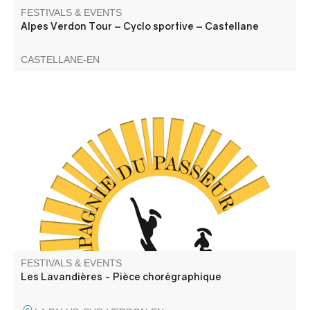
FESTIVALS & EVENTS
Alpes Verdon Tour – Cyclo sportive – Castellane
CASTELLANE-EN
C'est un spectacle de danse contemporaine (Cie du
Passeur / Efi Farmaki), qui fait revivre la mémoire des
lavoirs et des lavandières en chant, texte et danse. Atelier
de médiation pour les enfants avant la représentation,
autour d'objets liés aux lavoirs.
FESTIVALS & EVENTS
Les Lavandières - Pièce chorégraphique