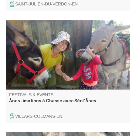
SAINT-JULIEN-DU-VERDON-EN
Venez rencontrer les ânes d'Émilie, son métier d'ânière et
l'amour qu'elle porte à ses amis aux longues oreilles.
Rencontre du troupeau, pansage, balade avec les ânes ,
contes et poèmes sur cet animal attachant !
FESTIVALS & EVENTS
Ânes-imations à Chasse avec Séol'Ânes
VILLARS-COLMARS-EN