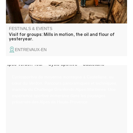
FESTIVALS & EVENTS
Visit for groups: Mills in motion, the oil and flour of
yesteryear.
ENTREVAUX-EN
Cyclosportive de moyenne montagne à Castellane, au
cœur du Verdon. Parcours panoramiques et techniques,
manche du Challenge Granfondo Alpes‑Maritimes. Une
expérience sportive immersive dans les paysages
préservés des Alpes de Haute‑Provence.