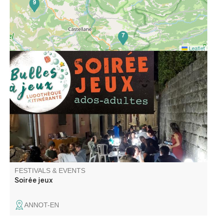
9
7
Leaflet
Découverte de jeux divers : coopération, ambiance,
stratégie, enquête, aventure … pour ados-adultes animé
par la ludothèque itinérante Bulles à jeux.
FESTIVALS & EVENTS
Soirée jeux
ANNOT-EN