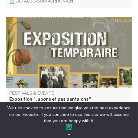
LA PALUD-SUR-VERDON-EN
Vêtements et accessoires de dames en haute vallée du
Verdon (1830-1950). La mode féminine est sûrement
moins terne que ce que vous l’imaginez ! Nos
photographies de famille donnent l’image d’une vie
austère, en noir et blanc. Et pourtant !
FESTIVALS & EVENTS
Exposition "Jupons et pas pantalons"
We use cookies to ensure that we give you the best experience
on our website. If you continue to use this site we will assume
COLMARS-EN
that you are happy with it.
Ok