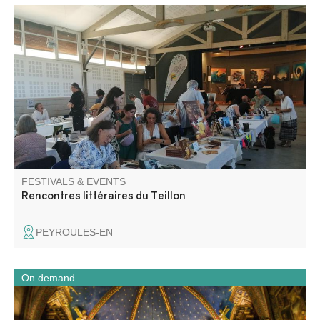
Book fair with numerous authors. Meetings, interviews,
reading area, exhibition. Catering on site.
FESTIVALS & EVENTS
Rencontres littéraires du Teillon
PEYROULES-EN
On demand
Une immersion dans le village fortifié et une découverte
de la cathédrale.