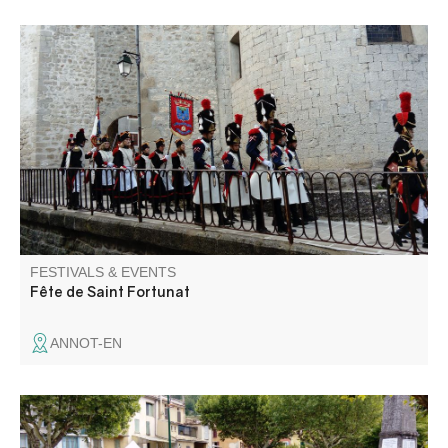
At Whitsuntide, parades by the brass band and the
Bravade in Napoleonic period costume set the pace for
village life. Torchlight processions, bridge lighting, balls
and fireworks follow one another, while the funfair takes
over the square.
FESTIVALS & EVENTS
Fête de Saint Fortunat
ANNOT-EN
Annot invites you to hunt for bargains not only in the