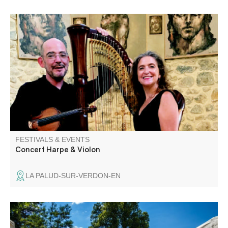
Concert avec Magali Pyka de Coster pour la Harpe et
Nicolas Delclaud au Violon, proposant de grands airs
classiques et des musiques de films.
FESTIVALS & EVENTS
Concert Harpe & Violon
LA PALUD-SUR-VERDON-EN
Barrême's weekly market takes place on Monday