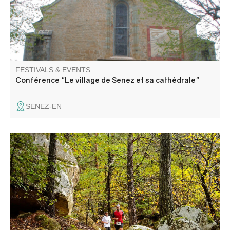
FESTIVALS & EVENTS
Conférence "Le village de Senez et sa cathédrale"
SENEZ-EN
The Fugeret Sports Loisirs association proposes a Trail
through the chestnut grove and the sublime colors of
autumn.