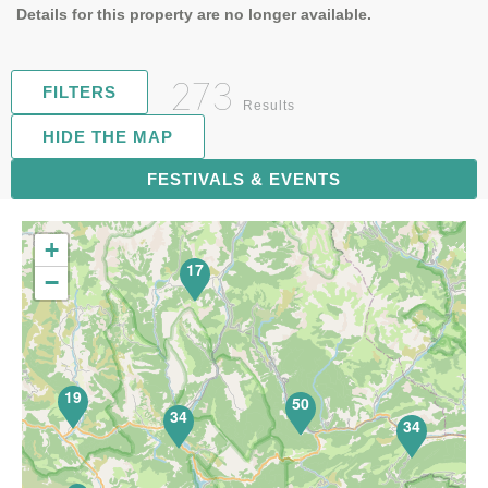
Details for this property are no longer available.
273
FILTERS
Results
HIDE THE MAP
FESTIVALS & EVENTS
71
+
17
−
19
50
34
34