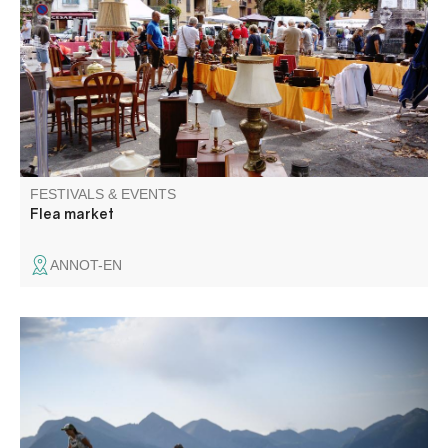
market square, but also in the streets of the old town!
Toys, decorative objects, books, clothes... There's bound
to be the item you're looking for among the stalls.
FESTIVALS & EVENTS
Flea market
ANNOT-EN
Come and enjoy a sporty, family-friendly and fun-filled
weekend in the magnificent Haut Verdon mountains. 3
courses await you: 50-25 and 10Km as well as children's
races.