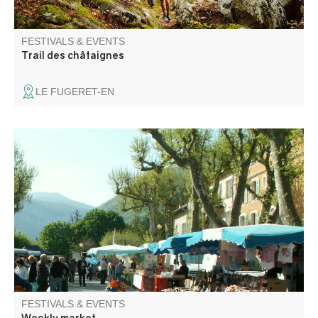
FESTIVALS & EVENTS
Trail des châtaignes
LE FUGERET-EN
Under its plane trees, the market square welcomes local
producers and retailers all year round. Come and stroll
among the stalls for a moment of discovery and
conviviality.
FESTIVALS & EVENTS
Weekly market