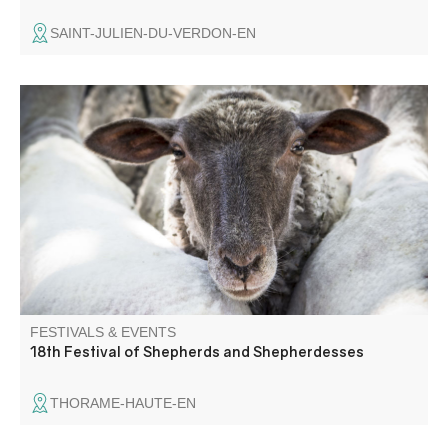
SAINT-JULIEN-DU-VERDON-EN
Livestock presentation, small market, lavender distillation
and rides with Séol'Anes. Musical entertainment with Le
Skafoutch'.
FESTIVALS & EVENTS
18th Festival of Shepherds and Shepherdesses
THORAME-HAUTE-EN