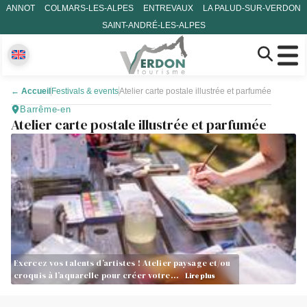
ANNOT
COLMARS-LES-ALPES
ENTREVAUX
LA PALUD-SUR-VERDON
SAINT-ANDRÉ-LES-ALPES
←
Accueil
Festivals & events
Atelier carte postale illustrée et parfumée
Barrême-en
Atelier carte postale illustrée et parfumée
Exercez vos talents d’artistes ! Atelier paysage et/ou
croquis à l’aquarelle pour créer votre…
Lire plus