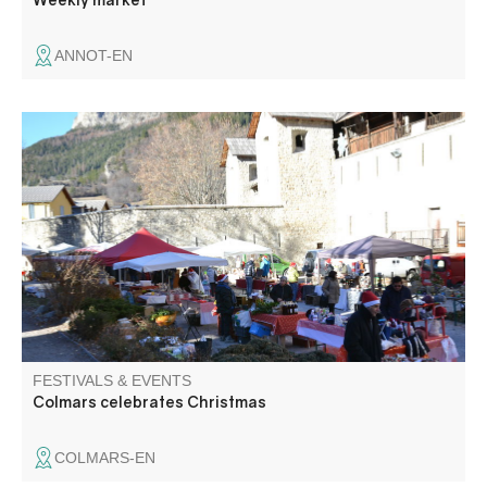
ANNOT-EN
Artisan and flavour market in the colors of Christmas.
Santa Claus parade and candy distribution, raffle, turkey
weighing and mulled wine. Friendly atmosphere around a
fire and hot chestnuts! Entertainment by local
associations.
FESTIVALS & EVENTS
Colmars celebrates Christmas
COLMARS-EN