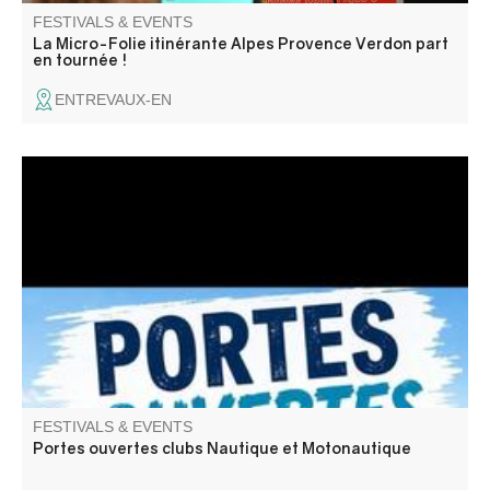
FESTIVALS & EVENTS
La Micro-Folie itinérante Alpes Provence Verdon part
en tournée !
ENTREVAUX-EN
Les clubs nautique et motonautique de Castillon vous
invitent à découvrir leurs activités (paddle, aviron, kayak,
planche à voile, hobbycat, wakeboard, ski nautique,
bouée tractées). Venez nombreux
FESTIVALS & EVENTS
Portes ouvertes clubs Nautique et Motonautique