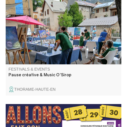
Pause Créative : un atelier créatif pour adultes et enfants
accompagnés, suivie de Music O’Sirop : un concert de
musique inspirée dans l’instant présent ; puis autour d’un
sirop, les rencontres et les partages se poursuivent dans
un esprit convivial.
FESTIVALS & EVENTS
Pause créative & Music O'Sirop
THORAME-HAUTE-EN
Lumière, caméra, action ! Cette année, Allons fait son
cinéma et brillera sous les projecteurs de la vallée du