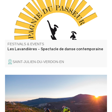
et des lavandières en chant, texte et danse. Atelier de
médiation pour les enfants avant la représentation, autour
d'objets liés aux lavoirs.
FESTIVALS & EVENTS
Les Lavandières - Spectacle de danse contemporaine
SAINT-JULIEN-DU-VERDON-EN
5-day all-mountain mountain bike rally, interspersed with 3
to 4 daily special stages of pure mountain biking. Count
on 30 to 40 km daily for 1100 to 1400m of cumulative
vertical drop.