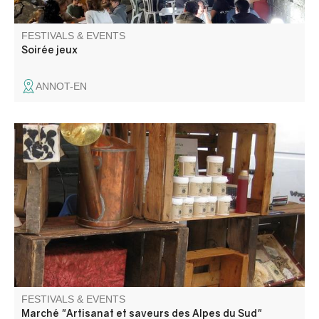
FESTIVALS & EVENTS
Soirée jeux
ANNOT-EN
The markets on offer are events for certified producers
and craftsmen, with products coming directly from their
farms or workshops in the Alpes de Haute-Provence or
Hautes Alpes.
FESTIVALS & EVENTS
Marché "Artisanat et saveurs des Alpes du Sud"