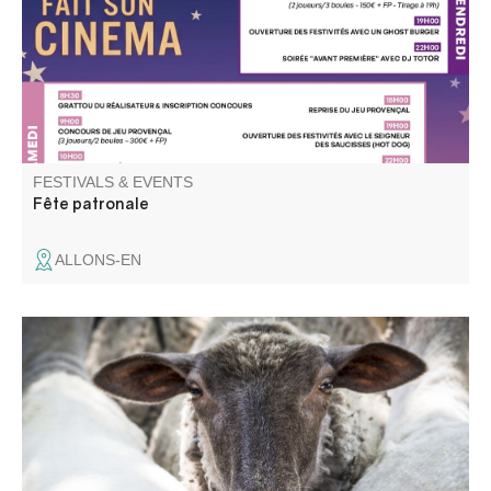
Verdon.
FESTIVALS & EVENTS
Fête patronale
ALLONS-EN
Join us for the "Revendran", the festival of the
"démontagnée", to share a moment of conviviality and
taste the shepherds' soup prepared by the villagers.