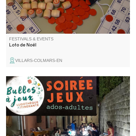
FESTIVALS & EVENTS
Loto de Noël
VILLARS-COLMARS-EN
Découverte de jeux divers : coopération, ambiance,
stratégie, enquête, aventure … pour ados-adultes animé
par la ludothèque itinérante Bulles à jeux.