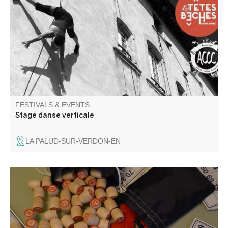
façade du château de La Palud sur Verdon le 28 août à
18h.
FESTIVALS & EVENTS
Stage danse verticale
LA PALUD-SUR-VERDON-EN
Organized by Villars Animations . Refreshments and
snacks on site. Come and try your luck and have a great
time.