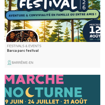
arbres ? Le temps d’une soirée, Barca Parc se transforme
en un véritable festival d’aventure !
FESTIVALS & EVENTS
Barca parc festival
BARRÊME-EN
Come discover the first edition of Entrevaux’s outdoor
night markets: regular vendors and special guests,
shopping in the cool evening air, open bars, and a friendly
atmosphere await you.