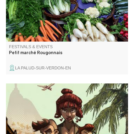
FESTIVALS & EVENTS
Petit marché Rougonnais
LA PALUD-SUR-VERDON-EN
Une enquête interactive qui vous emmène au bout du
monde dans un Brésil de rêve et de paillette à la
recherche d’un tableau qui a été volé. Vous avez 45 mn
pour élucider le mystère ! A partir de 10 ans accompagné