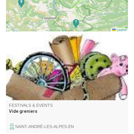
9
7
Leaflet
Venez chiner dans les rues et places du village. Jouets,
objets de décoration, livres, vêtements.
FESTIVALS & EVENTS
Vide greniers
SAINT-ANDRÉ-LES-ALPES-EN