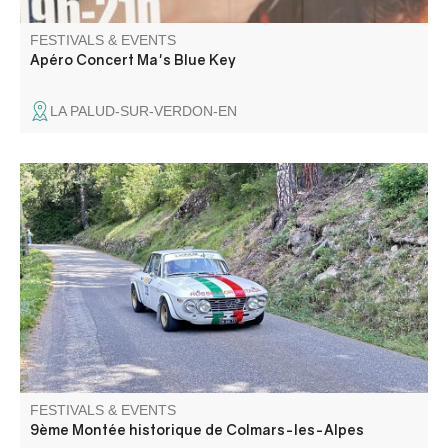
FESTIVALS & EVENTS
Apéro Concert Ma's Blue Key
LA PALUD-SUR-VERDON-EN
The Montée Historique is open to classic racing cars, as
well as prestigious, rare and exceptional vehicles. It takes
place in the twists and turns of the mythical Col des
Champs, overlooking the walled city.
FESTIVALS & EVENTS
9ème Montée historique de Colmars-les-Alpes