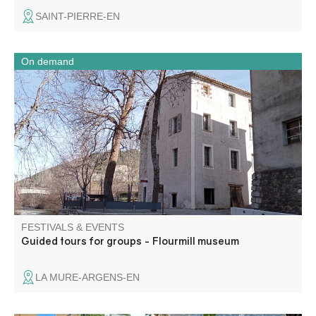
SAINT-PIERRE-EN
On demand
Enter like in a mill! A unique museum in the region! This
former cloth mill was transformed into a flour mill in 1902.
For 70 years, this industrial mill produced flour. Now it's
reopening its doors for visitors to enjoy.
FESTIVALS & EVENTS
Guided tours for groups - Flourmill museum
LA MURE-ARGENS-EN