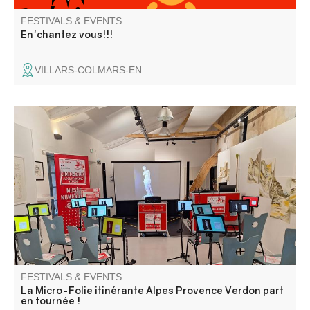
FESTIVALS & EVENTS
En'chantez vous!!!
VILLARS-COLMARS-EN
La Micro-Folie itinérante Alpes Provence Verdon s'installe
à Saint-Pierre ! La Micro-Folie c'est un musée numérique,
un espace de réalité virtuelle, un fablab et une
ludothèque. Une programmation riche et ludique vous
attend pour petits et grands.
FESTIVALS & EVENTS
La Micro-Folie itinérante Alpes Provence Verdon part
en tournée !