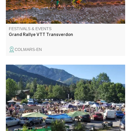
FESTIVALS & EVENTS
Grand Rallye VTT Transverdon
COLMARS-EN
Foire aux puces, buvette et repas sur place organisé par
le comité des fêtes de Beauvezer.