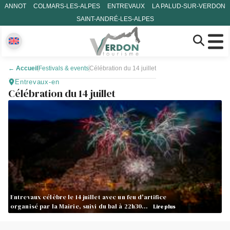
ANNOT
COLMARS-LES-ALPES
ENTREVAUX
LA PALUD-SUR-VERDON
SAINT-ANDRÉ-LES-ALPES
←
Accueil
Festivals & events
Célébration du 14 juillet
Entrevaux-en
Célébration du 14 juillet
Entrevaux célèbre le 14 juillet avec un feu d'artifice
organisé par la Mairie, suivi du bal à 22h30…
Lire plus