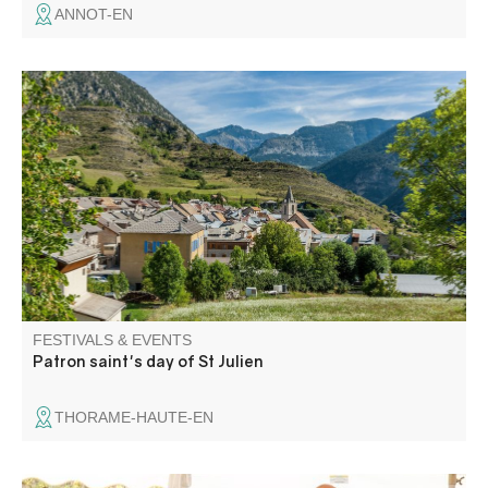
ANNOT-EN
Festive atmosphere for a whole weekend: concerts,
dances, boules competitions, children's entertainment,
country meals and bingo…
FESTIVALS & EVENTS
Patron saint's day of St Julien
THORAME-HAUTE-EN