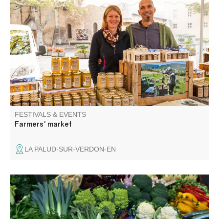
The village's craftsmen and producers welcome you.
FESTIVALS & EVENTS
Farmers' market
LA PALUD-SUR-VERDON-EN
Come discover the flavors of our region!