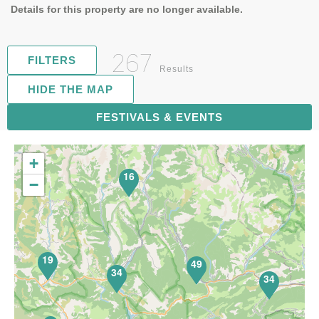
Details for this property are no longer available.
267
FILTERS
Results
HIDE THE MAP
FESTIVALS & EVENTS
68
+
16
−
19
49
34
34