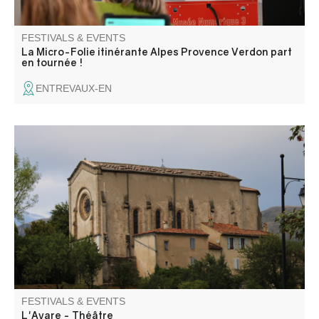
FESTIVALS & EVENTS
La Micro-Folie itinérante Alpes Provence Verdon part
en tournée !
ENTREVAUX-EN
*The Miser*: A Comedy or a Tragedy... This play by
Molière, performed by the Les Gens d'ici theater troupe,
explores the folly of greed, the power of love, and
rebellion against despotism. Followed by a communal
meal.
FESTIVALS & EVENTS
L'Avare - Théâtre