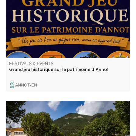
Annot : le patrimoine en questions. Découvrez Annot
autrement ! "Le seul jeu où l'on à tout à apprendre… et
rien à gagner!
FESTIVALS & EVENTS
Grand jeu historique sur le patrimoine d'Annot
ANNOT-EN
The ‘Foire Agricole’ is an unmissable event, featuring 250
exhibitors and 500 sheep, donkeys and poultry, all kinds
of stalls (agricultural equipment, animal sales, clothing,
etc.), demonstrations of agricultural equipment and