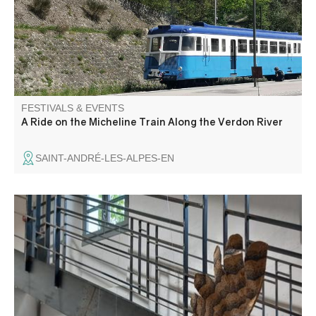
de la Fleur and, in the afternoon, watch a lavender
distillation demonstration.
FESTIVALS & EVENTS
A Ride on the Micheline Train Along the Verdon River
SAINT-ANDRÉ-LES-ALPES-EN
Dans le cadre des journées européennes du patrimoine,
partez à la découverte de l’ancien moulin industriel en
visite guidée.