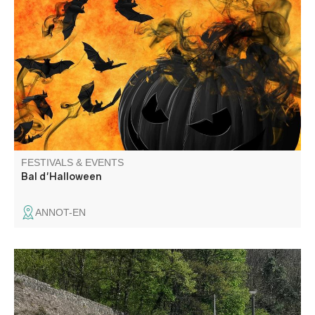
Halloween ball open to all, organized by the Comité des
fêtes.
FESTIVALS & EVENTS
Bal d'Halloween
ANNOT-EN
Aboard a 1936 railcar, relive the atmosphere of the
“Michelines”! Upon your arrival in Thorame, local
organizations invite you to visit the Chapel of Notre-Dame