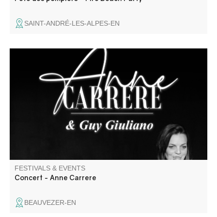
SAINT-ANDRÉ-LES-ALPES-EN
Récital de chanson française par un duo en osmose :
l’accordéon de Guy Giuliano est la voix de la musique,
ponctuée par la voix d’Anne Carrere qui pose sa mélodie.
FESTIVALS & EVENTS
Concert - Anne Carrere
BEAUVEZER-EN