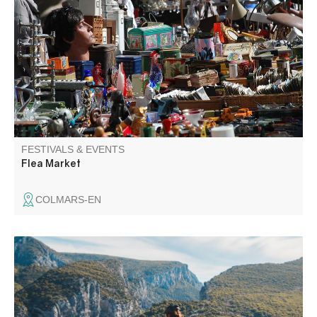
Foire aux puces dans les fortifications. Venez chiner et
trouver de jolis petits trésors. Exposants : inscriptions
auprès de Béatrice
FESTIVALS & EVENTS
Flea Market
COLMARS-EN
Quel bonheur de faire la route des Crêtes sans le bruit
des moteurs ! Venez vivre cette expérience unique avec
vos vélos ou en effectuant une locations auprès de nos
prestataires (pourquoi pas électriques?).