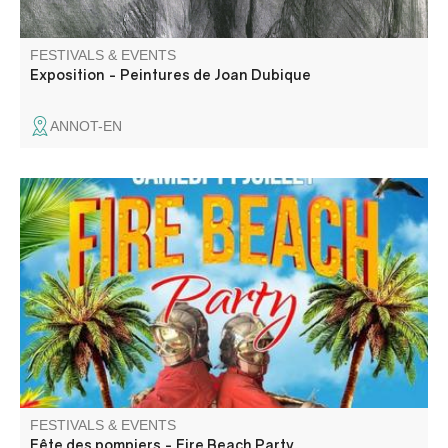
FESTIVALS & EVENTS
Exposition - Peintures de Joan Dubique
ANNOT-EN
L'amicale des sapeurs pompiers de Saint André les Alpes
vous propose l'aprèm porte ouverte de 14h à 18h, Happy
Hour de 18h à 20h suivi d'une soirée animée par DJ.
Buvette et Food truck sur place.
FESTIVALS & EVENTS
Fête des pompiers - Fire Beach Party