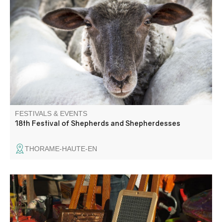
Livestock presentation, small market, lavender distillation
and rides with Séol'Anes. Musical entertainment with Le
Skafoutch'.
FESTIVALS & EVENTS
18th Festival of Shepherds and Shepherdesses
THORAME-HAUTE-EN
La garde entrevalaise organise un vide-grenier à
l'intérieur du vieux village.