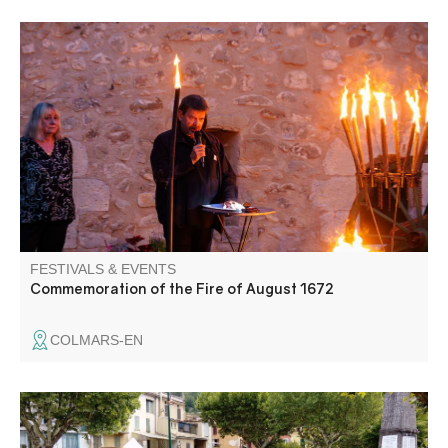
Almost entirely ravaged by a violent fire that claimed
many victims, Colmars celebrates this tragedy in memory
of its inhabitants who paid with their lives. A torchlight
procession and an account of the fire punctuate this
evening of remembrance.
FESTIVALS & EVENTS
Commemoration of the Fire of August 1672
COLMARS-EN
Annot invites you to hunt for bargains not only in the