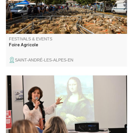
entertainment.
FESTIVALS & EVENTS
Foire Agricole
SAINT-ANDRÉ-LES-ALPES-EN
La Micro-Folie itinérante Alpes Provence Verdon s'installe
à Entrevaux ! La Micro-Folie c'est un musée numérique,
un espace de réalité virtuelle, un fablab et une
ludothèque. Une programmation riche et ludique vous
attend pour petits et grands.