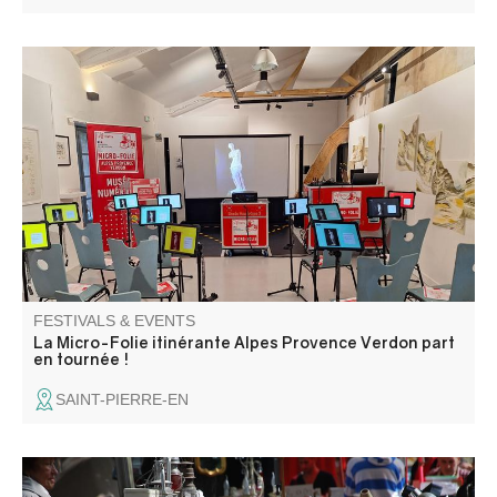
La Micro-Folie itinérante Alpes Provence Verdon s'installe
à Saint-Pierre ! La Micro-Folie c'est un musée numérique,
un espace de réalité virtuelle, un fablab et une
ludothèque. Une programmation riche et ludique vous
attend pour petits et grands.
FESTIVALS & EVENTS
La Micro-Folie itinérante Alpes Provence Verdon part
en tournée !
SAINT-PIERRE-EN