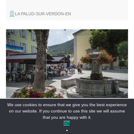
LA PALUD-SUR-VERDON-EN
Through the old town, canals and former industrial sites,
this guided tour traces the evolution of Saint-André-les-
Alpes.
FESTIVALS & EVENTS
We use cookies to ensure that we give you the best experience
Histoire et patrimoine d’un village des Alpes de Haute-
on our website. If you continue to use this site we will assume
Provence - Visite guidée
that you are happy with it.
Ok
SAINT-ANDRÉ-LES-ALPES-EN