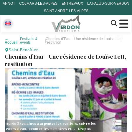
ANNOT
COLMARS-LES-ALPES
ENTREVAUX
LA PALUD-SUR-VERDON
SAINT-ANDRÉ-LES-ALPES
←
Festivals &
Chemins d’Eau – Une résidence de Louïse Lett,
Accueil
events
restitution
Saint-Benoît-en
Chemins d’Eau – Une résidence de Louïse Lett,
restitution
Après 3 semaines à arpenter les sentiers, suivre les
cours d’eau, écouter les mémoires et…
Lire plus