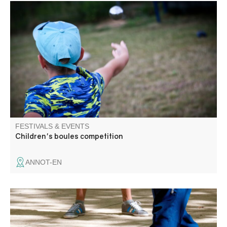
An essential summer sport, pétanque is also for children.
FESTIVALS & EVENTS
Children's boules competition
ANNOT-EN
Fête patronale de Blieux avec au programme, messe,
concours de boules, concert, méchoui.