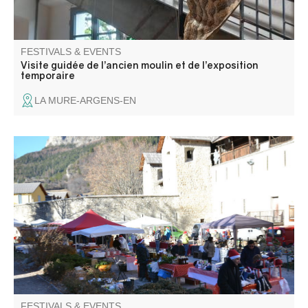
FESTIVALS & EVENTS
Visite guidée de l’ancien moulin et de l’exposition
temporaire
LA MURE-ARGENS-EN
Artisan and flavour market in the colors of Christmas.
Santa Claus parade and candy distribution, raffle, turkey
weighing and mulled wine. Friendly atmosphere around a
fire and hot chestnuts! Entertainment by local
associations.
FESTIVALS & EVENTS