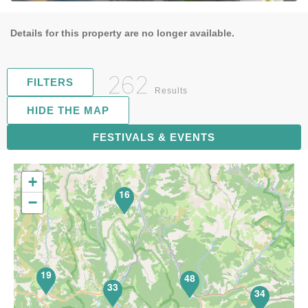
Details for this property are no longer available.
262
FILTERS
Results
HIDE THE MAP
FESTIVALS & EVENTS
67
+
16
−
19
48
33
34