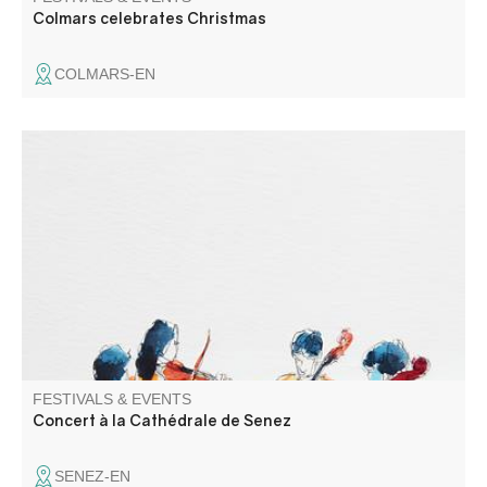
Colmars celebrates Christmas
COLMARS-EN
Concert Romantique. Olivier LECHARDEUR pianiste -
concertiste et Frédéric LAGARDE violoncelliste, ancien
solo de l’opéra de Paris interprètent BEETHOVEN,
FAURE, DEBUSSY, BOËLMAN
FESTIVALS & EVENTS
Concert à la Cathédrale de Senez
SENEZ-EN