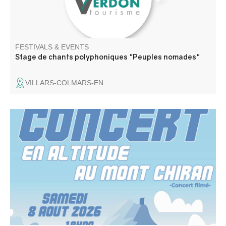
FESTIVALS & EVENTS
Stage de chants polyphoniques "Peuples nomades"
VILLARS-COLMARS-EN
Concert par Les Cigales engatsées (rock trad provençal)
Toys ( reprises Rolling Stones).