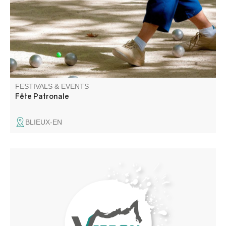
FESTIVALS & EVENTS
Fête Patronale
BLIEUX-EN
Stage de chants polyphoniques des peuples nomades
(Tsiganes, mongols, Touaregs…) animé par trois cheffes
de chœurs expérimentées