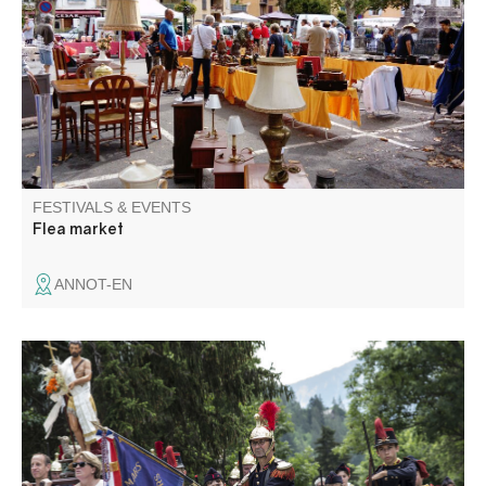
market square, but also in the streets of the old town!
Toys, decorative objects, books, clothes... There's bound
to be the item you're looking for among the stalls.
FESTIVALS & EVENTS
Flea market
ANNOT-EN
Come and discover St. Jean-Baptiste, with its parades of
armed firemen and cantinières in Napoleon III costume,
aubades, ceremonies, open-air folk dances, brass bands
and processions.