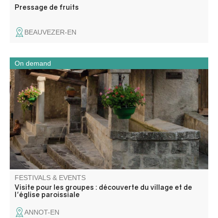
Pressage de fruits
BEAUVEZER-EN
On demand
An ideal half-day to grasp the history and soul of this
Southern Alps village.
FESTIVALS & EVENTS
Visite pour les groupes : découverte du village et de
l'église paroissiale
ANNOT-EN