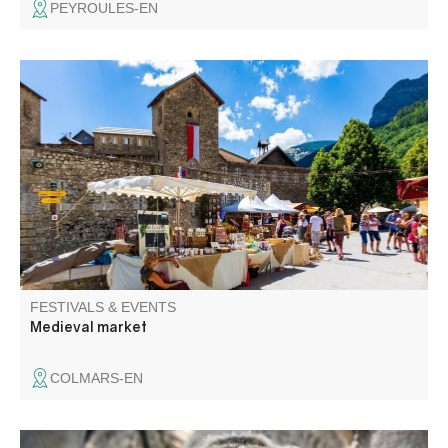
PEYROULES-EN
Flavours, scents, jewelry, woodwork, leatherwork, musical
instruments... Some sixty exhibitors present original,
hand-crafted creations.
FESTIVALS & EVENTS
Medieval market
COLMARS-EN