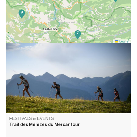
9
7
Leaflet
Come and enjoy a sporty, family-friendly and fun-filled
weekend in the magnificent Haut Verdon mountains. 3
courses await you: 50-25 and 10Km as well as children's
races.
FESTIVALS & EVENTS
Trail des Mélèzes du Mercantour