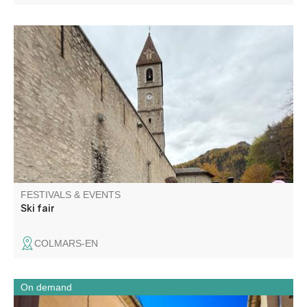
Take advantage of the ski fair and winter braderie for
bargains on clearance equipment, new and used, clothing
and footwear.
FESTIVALS & EVENTS
Ski fair
COLMARS-EN
On demand
Barrême est un village façonné par son territoire : la