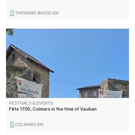
THORAME-BASSE-EN
A full program for everyone: a market, street
entertainment, tours, theater, music, street performances,
and shows! Dress up to make the festival even more fun.
FESTIVALS & EVENTS
Fête 1700, Colmars in the time of Vauban
COLMARS-EN