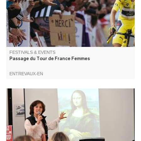
Sisteron et Nice !
FESTIVALS & EVENTS
Passage du Tour de France Femmes
ENTREVAUX-EN
La Micro-Folie itinérante Alpes Provence Verdon s'installe
à Entrevaux ! La Micro-Folie c'est un musée numérique,
un espace de réalité virtuelle, un fablab et une
ludothèque. Une programmation riche et ludique vous
attend pour petits et grands.