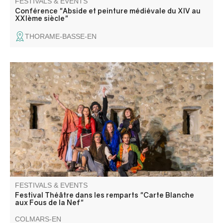
FESTIVALS & EVENTS
Conférence "Abside et peinture médiévale du XIV au
XXIème siècle"
THORAME-BASSE-EN
Une seconde occasion de découvrir les talentueux jeunes
artistes interprètes et créateurs à travers des propositions
diverses, scènes de théâtre, marionnettes…
FESTIVALS & EVENTS
Festival Théâtre dans les remparts "Carte Blanche
aux Fous de la Nef"
COLMARS-EN