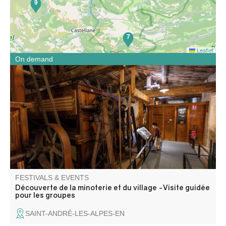
9
7
Leaflet
On demand
A day combining industrial heritage and local discovery.
FESTIVALS & EVENTS
Découverte de la minoterie et du village -Visite guidée
pour les groupes
SAINT-ANDRÉ-LES-ALPES-EN