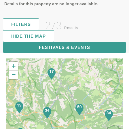
Details for this property are no longer available.
273
FILTERS
Results
HIDE THE MAP
FESTIVALS & EVENTS
71
+
17
−
19
50
34
34