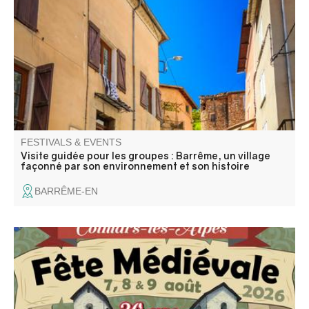
roche, l’eau et les voies de passage. Installé au confluent
de trois Asse, au pied du plateau Saint-Jean, il s’est
déplacé au fil des siècles, du bourg perché médiéval vers
la vallée.
FESTIVALS & EVENTS
Visite guidée pour les groupes : Barrême, un village
façonné par son environnement et son histoire
BARRÊME-EN
A Colmars se tient depuis 30 ans une fête légendaire qui
fait renaître l’esprit du Moyen Âge. Franchissez les portes
de la cité et plongez dans un univers de fastes et de
merveilles. Échassiers, musiciens, acrobates et nombreux