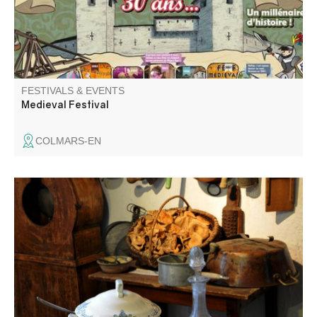
spectacles gratuits.
FESTIVALS & EVENTS
Medieval Festival
COLMARS-EN
The Maison Musée is a maze of rooms and corridors. To
help you find your way around, why not take part in a
historical animation?