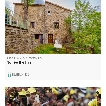
La Compagnie Totem et le Gîte La Chambrette vous
invitent à une soirée théâtre !! Une interprétation de
"Pauvreté, Richesse, Homme et Bête" de Hans Henny
Jahnn vous sera proposée. Il s'agit d'un drame paysan.
FESTIVALS & EVENTS
Soirée théâtre
BLIEUX-EN
Entrevaux entre dans la course, lors de la 8ème et plus
longue étape du Tour de France Femmes 2026, entre