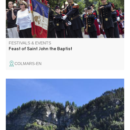
and processions.
FESTIVALS & EVENTS
Feast of Saint John the Baptist
COLMARS-EN
Fête au cœur du petit hameau de Chasse au milieu des
montagnes. Programme à venir