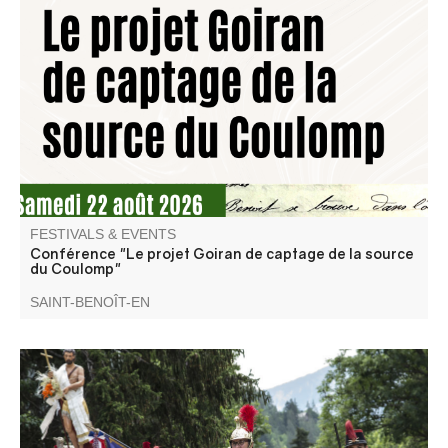
Conférence de Jean-Claude Nobécourt, membre de
l'association Traces Editions
FESTIVALS & EVENTS
Conférence "Le projet Goiran de captage de la source
du Coulomp"
SAINT-BENOÎT-EN
Come and discover St. Jean-Baptiste, with its parades of
armed firemen and cantinières in Napoleon III costume,
aubades, ceremonies, open-air folk dances, brass bands