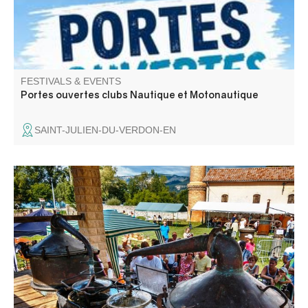
FESTIVALS & EVENTS
Portes ouvertes clubs Nautique et Motonautique
SAINT-JULIEN-DU-VERDON-EN
For decades, Barrême supplied essential oils to Grasse's
greatest perfumers. Today, a handful of producers
perpetuate this production, which will be honored by the
Lavender and Heritage Association during this event.