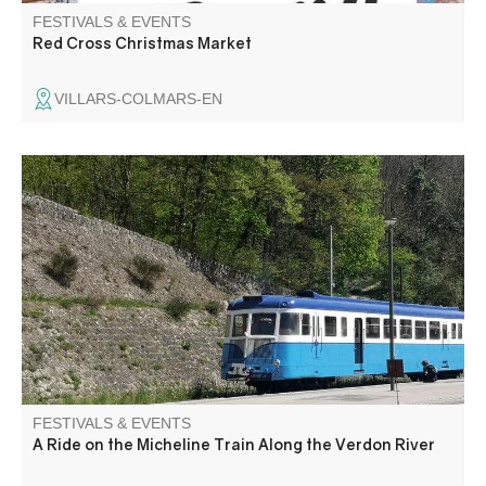
FESTIVALS & EVENTS
Red Cross Christmas Market
VILLARS-COLMARS-EN
Aboard a 1936 railcar, relive the atmosphere of the
“Michelines”! Upon your arrival in Thorame, local
organizations invite you to visit the Chapel of Notre-Dame
de la Fleur and, in the afternoon, watch a lavender
distillation demonstration.
FESTIVALS & EVENTS
A Ride on the Micheline Train Along the Verdon River