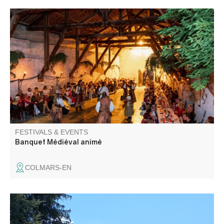
Le grand festin se tiendra dans un espace tenu secret. A
l'occasion des 30 ans de la fête médiévale venez festoyer,
sortez vos plus beaux atours, chaussez vos poulaines et
retrouvez nous pour une soirée animée autour d'un bon
repas arrosé de vin clairet.
FESTIVALS & EVENTS
Banquet Médiéval animé
COLMARS-EN
A stroll to discover this resort and the secret corners that