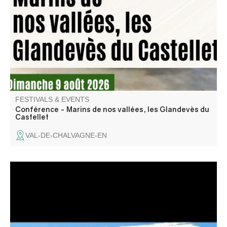
out to sail the world's seas." A lecture by Jean Pellegrin, a
member of the Traces Éditions association.
FESTIVALS & EVENTS
Conférence - Marins de nos vallées, les Glandevès du
Castellet
VAL-DE-CHALVAGNE-EN
Les clubs nautique et motonautique de Castillon vous
invitent à découvrir leurs activités (paddle, aviron, kayak,
planche à voile, hobbycat, wakeboard, ski nautique,
bouée tractées). Venez nombreux