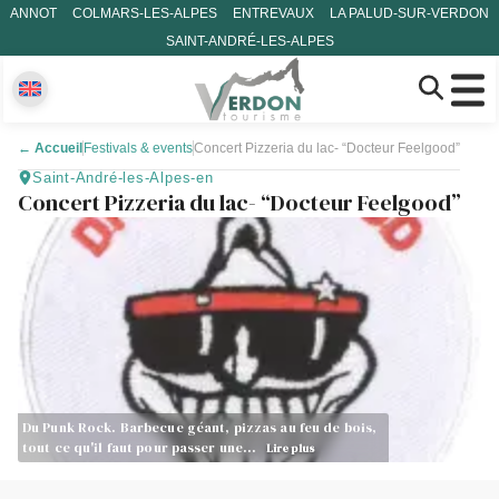
ANNOT
COLMARS-LES-ALPES
ENTREVAUX
LA PALUD-SUR-VERDON
SAINT-ANDRÉ-LES-ALPES
←
Accueil
Festivals & events
Concert Pizzeria du lac- “Docteur Feelgood”
Saint-André-les-Alpes-en
Concert Pizzeria du lac- “Docteur Feelgood”
Du Punk Rock. Barbecue géant, pizzas au feu de bois,
tout ce qu'il faut pour passer une…
Lire plus