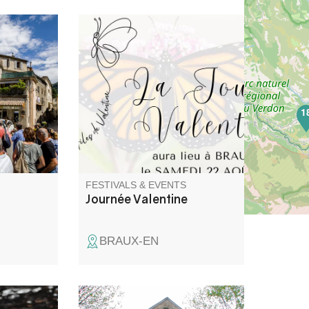
he Annot
La Journée Valentine est une
800
journée festive et solidaire pour
oque to
les enfants papillon ! Venez
 the
nombreux pour une journée
of its
dédiée à Valentine, petite puce
1
 event
atteinte d’épidermolyse
nts,
bulleuse.
sts for a
nnot’s
FESTIVALS & EVENTS
Journée Valentine
BRAUX-EN