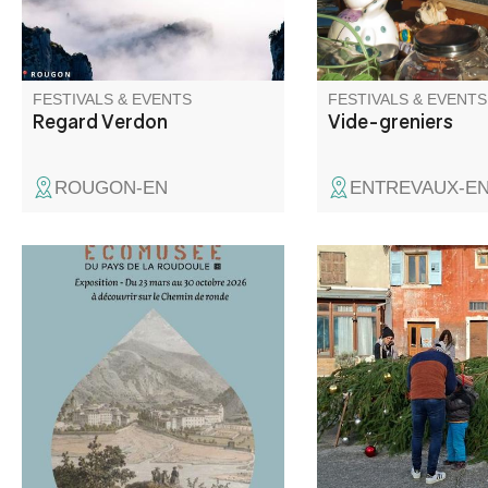
FESTIVALS & EVENTS
FESTIVALS & EVENTS
Regard Verdon
Vide-greniers
ROUGON-EN
ENTREVAUX-E
Pour la saison 2026, le bastion
L'esprit magique de 
de la Portette accueille
s'installe à Thorame-
l'exposition de l'Ecomusée de
collaboration avec la 
la Roudoule : "Haut-Pays :
nous invitons chaleu
Pays de l'eau"
tous les villageois et 
commune à participer
décoration du village.