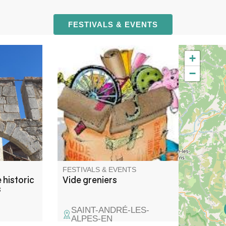
FESTIVALS & EVENTS
+
and
Venez chiner dans les rues et
−
rough its
places du village. Jouets,
res and
objets de décoration, livres,
vêtements.
FESTIVALS & EVENTS
 historic
Vide greniers
s
SAINT-ANDRÉ-LES-
ALPES-EN