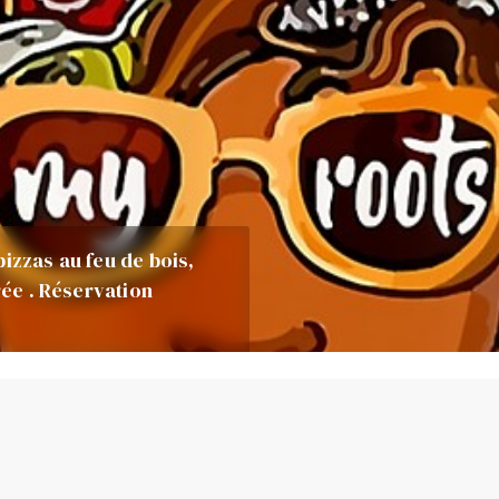
izzas au feu de bois,
rée . Réservation