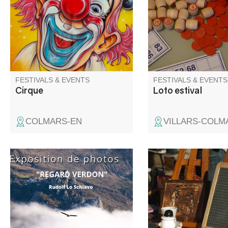
FESTIVALS & EVENTS
FESTIVALS & EVENTS
Cirque
Loto estival
COLMARS-EN
VILLARS-COLM
Une superbe exposition photos
La garde entrevalais
de Rudolf Lo Schiavo.
un vide-grenier à l'int
vieux village.