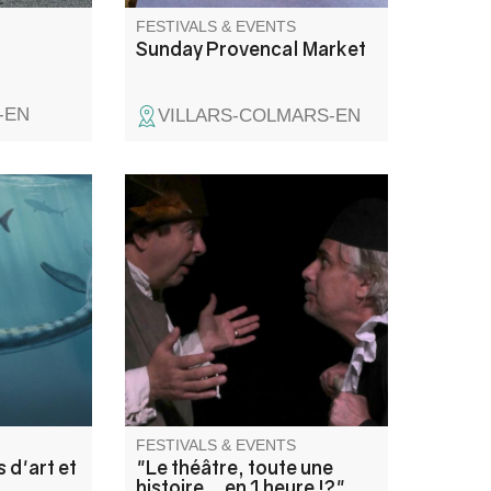
FESTIVALS & EVENTS
Sunday Provencal Market
-EN
VILLARS-COLMARS-EN
e naturel,
Comment évoquer plus de
e du
2000 ans de théâtre en 60
tile
minutes ? C'est le défi relevé
6 millions
par les 2 comédiens Frédéric
Dufour et Frank Gétreau,
racontant, au fil des époques,
l'évolution de cet art, en jouant
tous les répertoires…
FESTIVALS & EVENTS
 d'art et
"Le théâtre, toute une
histoire… en 1 heure !?"