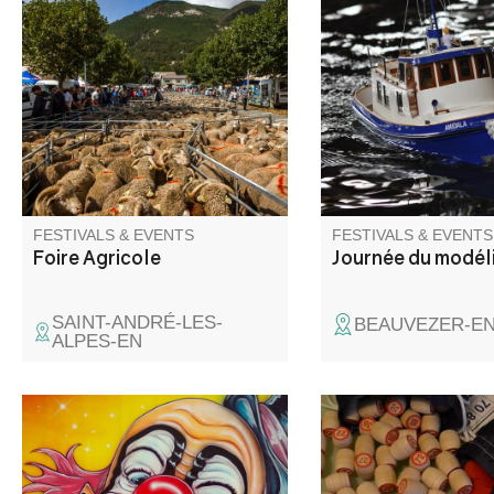
The ‘Foire Agricole’ is an
Expo et démonstratio
unmissable event, featuring
modèles réduits de ba
250 exhibitors and 500 sheep,
ski, buggy, char crawl
donkeys and poultry, all kinds
dameuse
of stalls (agricultural
equipment, animal sales,
clothing, etc.), demonstrations
of agricultural equipment and
entertainment.
FESTIVALS & EVENTS
FESTIVALS & EVENTS
Foire Agricole
Journée du modél
SAINT-ANDRÉ-LES-
BEAUVEZER-E
ALPES-EN
Venez applaudir les artistes, les
Organized by Villars 
clowns et autres funambules.
. Many prizes to be 