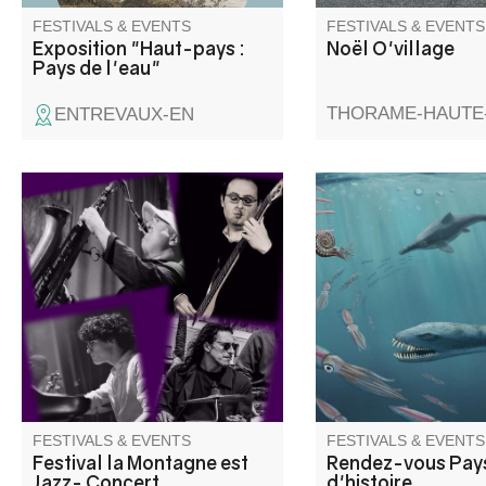
FESTIVALS & EVENTS
FESTIVALS & EVENTS
Exposition "Haut-pays :
Noël O'village
Pays de l'eau"
THORAME-HAUTE
ENTREVAUX-EN
Concert « Il suffit de passer le
Géologie et patrimoin
col », une rencontre entre
partez à la découvert
musiciens italiens et français
plésiosaure, grand rep
qui n'ont pas l'habitude de
marin disparu il y a 6
jouer ensemble. Information 06
d'années
18 07 14 29
FESTIVALS & EVENTS
FESTIVALS & EVENTS
Festival la Montagne est
Rendez-vous Pays
Jazz- Concert
d'histoire