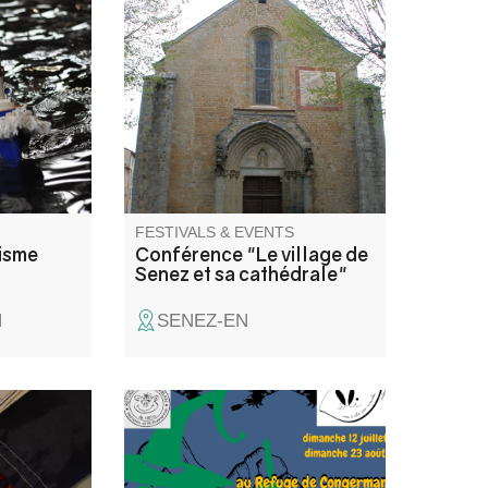
n de
Découverte guidée du village et
teau, jet
de son ancienne cathédrale
er et
avec Laetitia Frassetto guide-
conférencière.
FESTIVALS & EVENTS
isme
Conférence "Le village de
Senez et sa cathédrale"
N
SENEZ-EN
Animations
Elli la conteuse et l'équipe du
won
refuge vous proposent une
repas contes ou un café