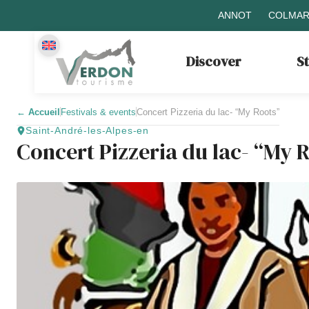
ANNOT
COLMAR
Discover
S
←
Accueil
Festivals & events
Concert Pizzeria du lac- “My Roots”
Saint-André-les-Alpes-en
Concert Pizzeria du lac- “My 