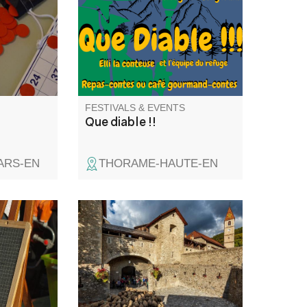
gourmand contes. Balade
recommandée aux bons
marcheurs
FESTIVALS & EVENTS
Que diable !!
ARS-EN
THORAME-HAUTE-EN
e organise
The tradition of transhumance
érieur du
on foot, listed as an intangible
cultural heritage by UNESCO,
has endured for centuries. The
"Revendran" event celebrates
the descent from the mountain