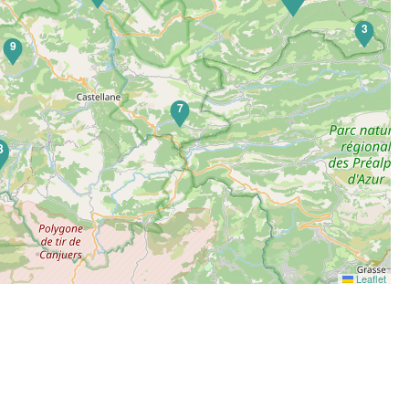
3
9
7
8
Leaflet