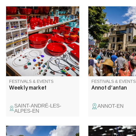
The traditional market with its
Immerse yourself in t
colorful stalls is a must-see
of yesteryear, from 1
event.
through the Belle Ép
the 1930s. Thanks to
diversity and richness 
activities, this unique
brings together reside
visitors, and enthusia
lively celebration of A
heritage.
FESTIVALS & EVENTS
FESTIVALS & EVENTS
Weekly market
Annot d'antan
SAINT-ANDRÉ-LES-
ANNOT-EN
ALPES-EN