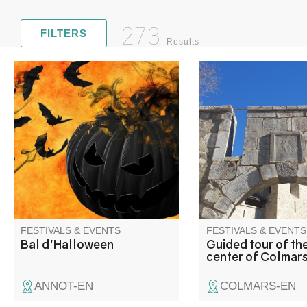
273
FILTERS
Results
Halloween ball open to all,
Discover the history 
organized by the Comité des
secrets of Colmars th
fêtes.
narrow streets, squa
main monuments.
FESTIVALS & EVENTS
FESTIVALS & EVENTS
Bal d'Halloween
Guided tour of the
center of Colmar
ANNOT-EN
COLMARS-EN