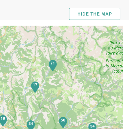
HIDE THE MAP
71
17
19
50
34
34