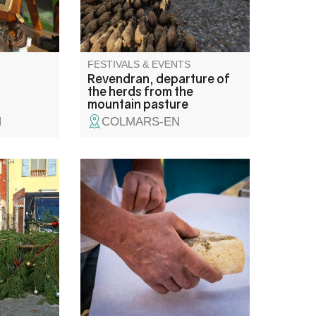
pastures in a convivial
atmosphere enhanced by the
colors of autumn.
FESTIVALS & EVENTS
Revendran, departure of
the herds from the
mountain pasture
N
COLMARS-EN
Noël
Come and stroll through the
Haute ! En
small Sunday market in Villars-
Mairie,
Colmars! Relaxing atmosphere,
reusement
local products.
amis de la
 à la