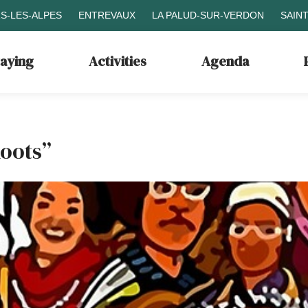
S-LES-ALPES
ENTREVAUX
LA PALUD-SUR-VERDON
SAIN
taying
Activities
Agenda
Roots”