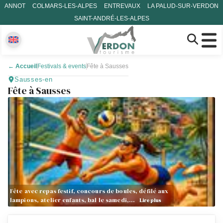
ANNOT
COLMARS-LES-ALPES
ENTREVAUX
LA PALUD-SUR-VERDON
SAINT-ANDRÉ-LES-ALPES
←
Accueil
Festivals & events
Fête à Sausses
Sausses-en
Fête à Sausses
Fête avec repas festif, concours de boules, défilé aux
lampions, atelier enfants, bal le samedi,…
Lire plus