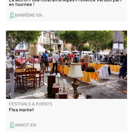
en tournée !
BARRÊME-EN
Annot invites you to hunt for bargains not only in the
market square, but also in the streets of the old town!
Toys, decorative objects, books, clothes... There's bound
to be the item you're looking for among the stalls.
FESTIVALS & EVENTS
Flea market
ANNOT-EN