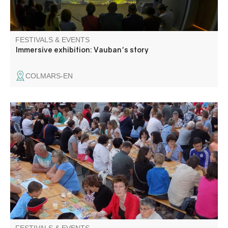
FESTIVALS & EVENTS
Immersive exhibition: Vauban's story
COLMARS-EN
Under the plane trees, the Comité des fêtes organizes its
annual bingo. Lots of prizes to be won!