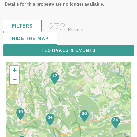
Details for this property are no longer available.
273
FILTERS
Results
HIDE THE MAP
FESTIVALS & EVENTS
71
+
17
−
19
50
34
34