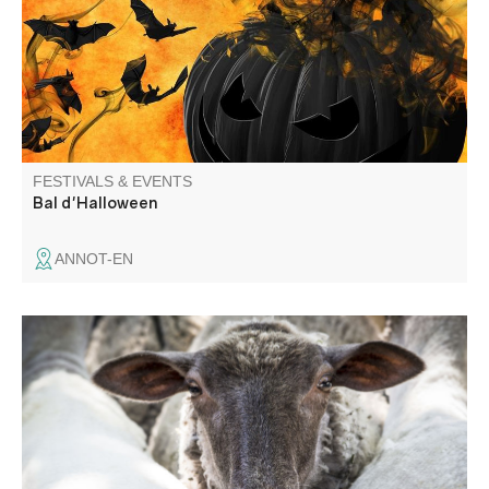
FESTIVALS & EVENTS
Bal d'Halloween
ANNOT-EN
Livestock presentation, small market, lavender distillation
and rides with Séol'Anes. Musical entertainment with Le
Skafoutch'.