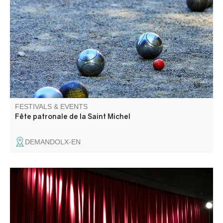
Les amis de Demandolx vous proposent 3 jours de fête,
loto, messe , apéritif, groupe folklorique, concours de
boules et aïoli.
FESTIVALS & EVENTS
Fête patronale de la Saint Michel
DEMANDOLX-EN
La Compagnie Placebo présente "Une heure et demie de
retard".