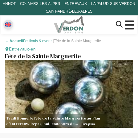
ANNOT
COLMARS-LES-ALPES
ENTREVAUX
LA PALUD-SUR-VERDON
SAINT-ANDRÉ-LES-ALPES
←
Accueil
Festivals & events
Fête de la Sainte Marguerite
Entrevaux-en
Fête de la Sainte Marguerite
Traditionnelle fête de la Sainte Marguerite au Plan
d'Entrevaux. Repas, bal, concours de…
Lire plus