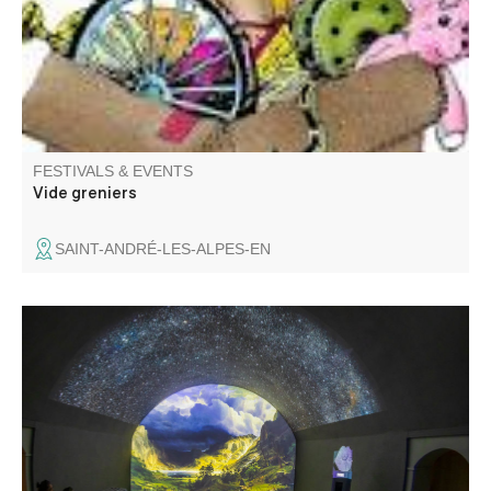
FESTIVALS & EVENTS
Vide greniers
SAINT-ANDRÉ-LES-ALPES-EN
The guardroom becomes a projection surface, featuring
landscapes, scenes of life and the construction of forts... A
20-minute show that provides the keys to understanding
the fortified village and facilitating its discovery.