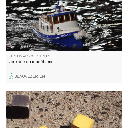
ski, buggy, char crawler et dameuse
FESTIVALS & EVENTS
Journée du modélisme
BEAUVEZER-EN
Come and enjoy the Comité des Fêtes Day, and take part
in the square boules competition on the jeu de boules.
Refreshment bar and music all day. P