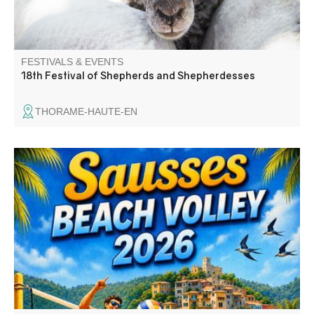
FESTIVALS & EVENTS
18th Festival of Shepherds and Shepherdesses
THORAME-HAUTE-EN
Fête avec repas festif, concours de boules, défilé aux
lampions, atelier enfants, bal le samedi, tournoi de Beach-
Volley, barbecue party et bal masqué "Anges et Démon"
le dimanche.