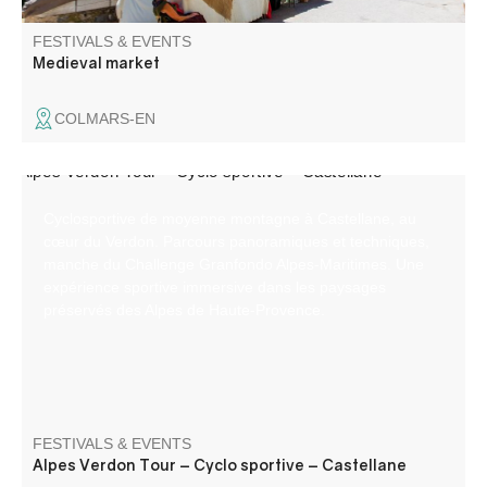
FESTIVALS & EVENTS
Medieval market
COLMARS-EN
Cyclosportive de moyenne montagne à Castellane, au
cœur du Verdon. Parcours panoramiques et techniques,
manche du Challenge Granfondo Alpes‑Maritimes. Une
expérience sportive immersive dans les paysages
préservés des Alpes de Haute‑Provence.
FESTIVALS & EVENTS
Alpes Verdon Tour – Cyclo sportive – Castellane