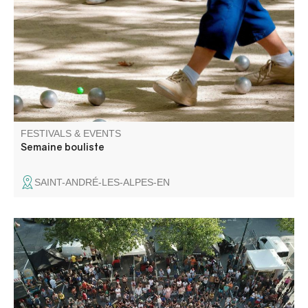
bouliste, this competition attracts pétanque and jeu
provençal enthusiasts for 6 days.
FESTIVALS & EVENTS
Semaine bouliste
SAINT-ANDRÉ-LES-ALPES-EN
A friendly, festive gathering, "Annot à bloc" is a day-long
opportunity to discover and share the sport of climbing on
the magnificent Annot sandstone site, as well as in the
heart of the village.