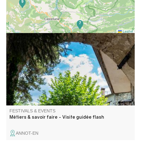
9
7
Leaflet
Perched at an altitude of 700 m in the Vaïre valley, Annot
can be discovered through the trades and skills of
yesteryear. Water, an essential resource, was the lifeblood
of mills, laundries and workshops, at the heart of an
ingenious local economy.
FESTIVALS & EVENTS
Métiers & savoir faire - Visite guidée flash
ANNOT-EN