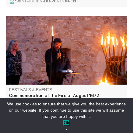
SAINT-JULIEN-DU-VERDON-EN
Almost entirely ravaged by a violent fire that claimed
many victims, Colmars celebrates this tragedy in memory
of its inhabitants who paid with their lives. A torchlight
procession and an account of the fire punctuate this
evening of remembrance.
FESTIVALS & EVENTS
Commemoration of the Fire of August 1672
We use cookies to ensure that we give you the best experience
on our website. If you continue to use this site we will assume
COLMARS-EN
that you are happy with it.
Ok