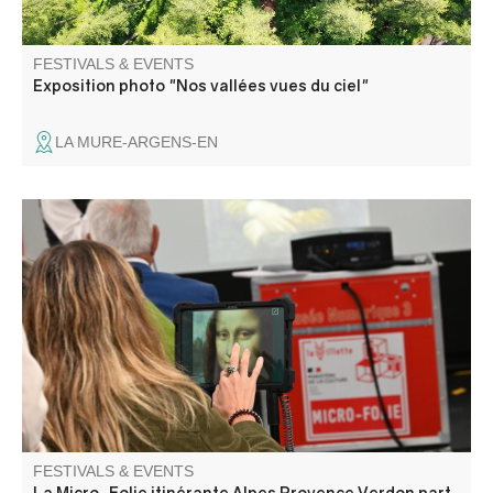
FESTIVALS & EVENTS
Exposition photo "Nos vallées vues du ciel"
LA MURE-ARGENS-EN
La Micro-Folie itinérante Alpes Provence Verdon s'installe
à Barrême ! La Micro-Folie c'est un musée numérique, un
espace de réalité virtuelle, un fablab et une ludothèque.
Une programmation riche et ludique vous attend pour
petits et grands.
FESTIVALS & EVENTS
La Micro-Folie itinérante Alpes Provence Verdon part