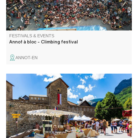
FESTIVALS & EVENTS
Annot à bloc - Climbing festival
ANNOT-EN
Flavours, scents, jewelry, woodwork, leatherwork, musical
instruments... Some sixty exhibitors present original,
hand-crafted creations.