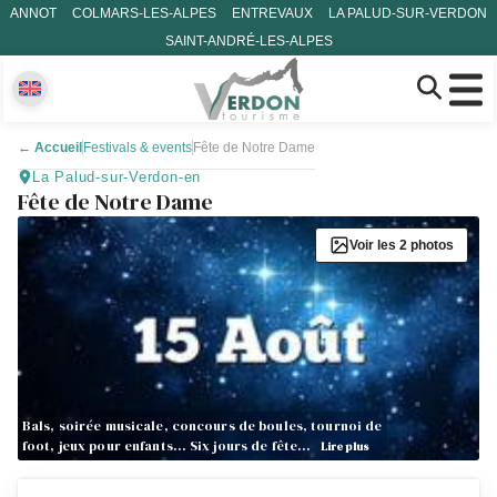
ANNOT
COLMARS-LES-ALPES
ENTREVAUX
LA PALUD-SUR-VERDON
SAINT-ANDRÉ-LES-ALPES
←
Accueil
Festivals & events
Fête de Notre Dame
La Palud-sur-Verdon-en
Fête de Notre Dame
Voir les 2 photos
Bals, soirée musicale, concours de boules, tournoi de
foot, jeux pour enfants… Six jours de fête…
Lire plus