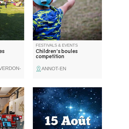
hé
teurs.
FESTIVALS & EVENTS
es
Children's boules
competition
-VERDON-
ANNOT-EN
nte Alpes
Bals, soirée musicale, concours
talle à
de boules, tournoi de foot, jeux
o-Folie
pour enfants… Six jours de fête
ique, un
clôturés par un aïoli monstre !
uelle, un
èque. Une