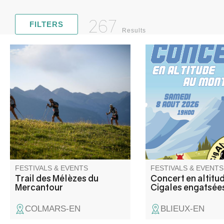
267
FILTERS
Results
Come and enjoy a sporty,
Concert par Les Ciga
family-friendly and fun-filled
engatsées (rock trad
weekend in the magnificent
provençal) Toys ( rep
Haut Verdon mountains. 3
Rolling Stones).
courses await you: 50-25 and
10Km as well as children's
races.
FESTIVALS & EVENTS
FESTIVALS & EVENTS
Trail des Mélèzes du
Concert en altitu
Mercantour
Cigales engatsées
COLMARS-EN
BLIEUX-EN