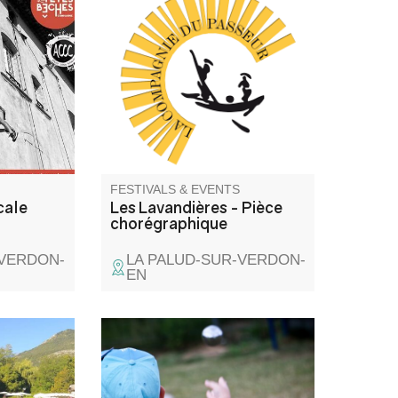
ale suivi
C'est un spectacle de danse
sur la
contemporaine (Cie du
 La Palud
Passeur / Efi Farmaki), qui fait
 à 18h.
revivre la mémoire des lavoirs
et des lavandières en chant,
texte et danse. Atelier de
médiation pour les enfants
avant la représentation, autour
d'objets liés aux lavoirs.
FESTIVALS & EVENTS
cale
Les Lavandières - Pièce
chorégraphique
-VERDON-
LA PALUD-SUR-VERDON-
EN
isite du
An essential summer sport,
f offert
pétanque is also for children.
as (sur