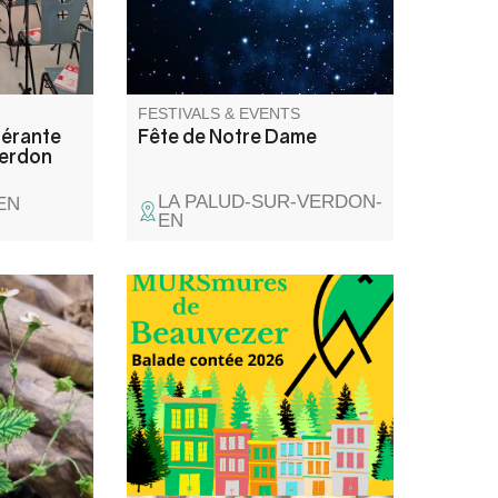
et ludique
s et
FESTIVALS & EVENTS
nérante
Fête de Notre Dame
Verdon
LA PALUD-SUR-VERDON-
EN
EN
and
Elli la conteuse vous balade
Anne-Lise
dans les rues du village et dans
le temps, à travers les
i-
anecdotes glanées auprès des
lptor,
habitants du village.
ic director,
 a world
living