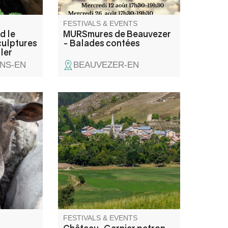
y years.
FESTIVALS & EVENTS
d le
MURSmures de Beauvezer
culptures
- Balades contées
ler
NS-EN
BEAUVEZER-EN
ndran",
Messe en l'église suivie d'un
apéritif offert par la
are a
municipalité. Concours de
y and
boules en doublette choie/ 3
 soup
boules et soirée fluo animée
ers.
avec DJ Totor. Buvette et
snacking du comité des fêtes
sur place.
FESTIVALS & EVENTS