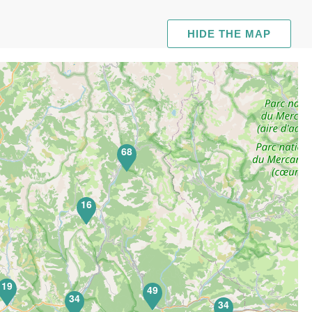
HIDE THE MAP
68
16
19
49
34
34