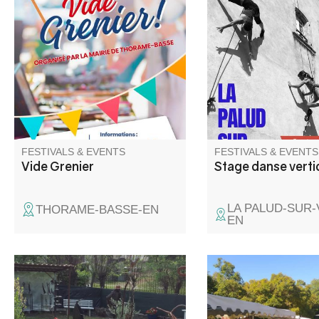
Venez chiner dans les rues et
Stage de danse vertic
places du village. Jouets,
d'une représentation 
objets de décoration, livres,
façade du château de
vêtements
sur Verdon le 28 août
FESTIVALS & EVENTS
FESTIVALS & EVENTS
Vide Grenier
Stage danse verti
LA PALUD-SUR
THORAME-BASSE-EN
EN
The art of recycling: André
Animations, buvette, v
Olant exhibits his wrought-iron
four Peisselon, apériti
sculptures in his La Beïte
par la Commune, rep