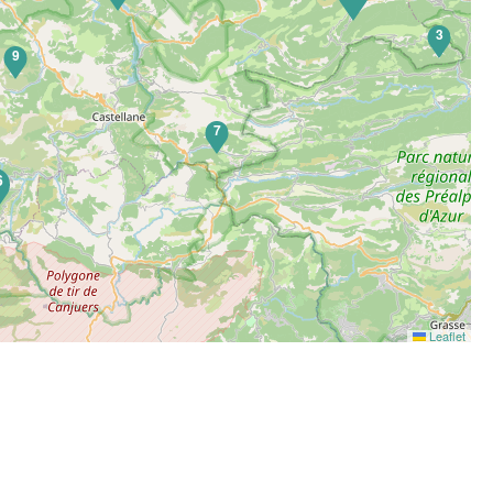
3
9
7
6
Leaflet