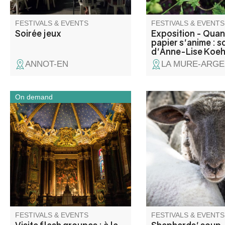
matter for over twent
FESTIVALS & EVENTS
FESTIVALS & EVENTS
Soirée jeux
Exposition - Quan
papier s'anime : s
d'Anne-Lise Koeh
ANNOT-EN
LA MURE-ARGE
On demand
Partez à la découverte de la
Join us for the "Reve
cathédrale Notre-Dame-de-
the festival of the
l’Assomption lors d’une visite
"démontagnée", to sh
flash guidée spécialement
moment of convivialit
conçue pour les groupes. En
taste the shepherds'
un temps court, elle dévoile
prepared by the villag
son histoire, ses décors et les
éléments essentiels qui ont
marqué la vie de la cité.
FESTIVALS & EVENTS
FESTIVALS & EVENTS