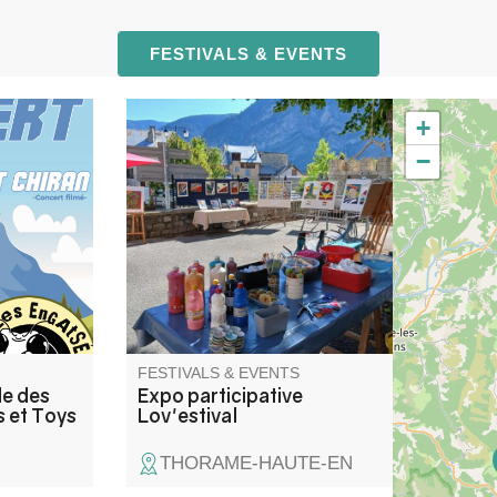
FESTIVALS & EVENTS
+
les
Un espace convivial où
−
plusieurs artistes locaux
rises
dévoilent leurs univers, pour
laisser place aux échanges et
aux rencontres autour de l’art.
FESTIVALS & EVENTS
de des
Expo participative
 et Toys
Lov'estival
THORAME-HAUTE-EN