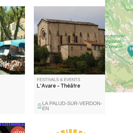
 the
*The Miser*: A Comedy or a
es local
Tragedy... This play by Molière,
s all year
performed by the Les Gens
oll among
d'ici theater troupe, explores
t of
the folly of greed, the power of
1
lity.
love, and rebellion against
despotism. Followed by a
communal meal.
FESTIVALS & EVENTS
L'Avare - Théâtre
LA PALUD-SUR-VERDON-
EN