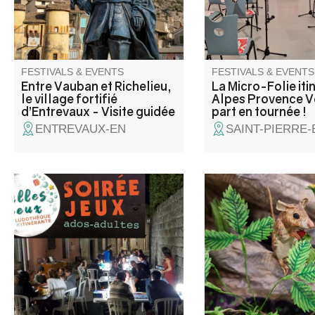
programmation riche 
vous attend pour petit
grands.
FESTIVALS & EVENTS
FESTIVALS & EVENTS
Entre Vauban et Richelieu,
La Micro-Folie iti
le village fortifié
Alpes Provence 
d’Entrevaux - Visite guidée
part en tournée !
groupe
ENTREVAUX-EN
SAINT-PIERRE-
Découverte de jeux divers :
This summer, come 
coopération, ambiance,
discover the work of 
stratégie, enquête, aventure …
Koehler at the Musée
pour ados-adultes animé par la
Intercommunal. A mult
ludothèque itinérante Bulles à
disciplinary artist, scu
jeux.
visual artist and artist
she has been shaping
where paper becomes 