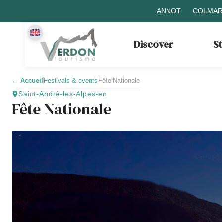
ANNOT
COLMAR
Discover
S
←
Accueil
Festivals & events
Fête Nationale
Saint-André-les-Alpes-en
Fête Nationale