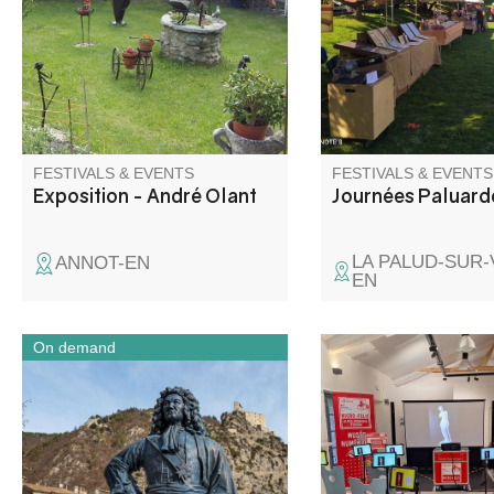
workshop.
réservation) et marc
artisanal et de produc
FESTIVALS & EVENTS
FESTIVALS & EVENTS
Exposition - André Olant
Journées Paluard
LA PALUD-SUR
ANNOT-EN
EN
On demand
Déambulez dans le village
La Micro-Folie itinéra
d’Entrevaux à la découverte
Provence Verdon s'ins
d’une cité fortifiée médiévale.
Saint-Pierre ! La Micr
c'est un musée numér
espace de réalité virt
fablab et une ludoth