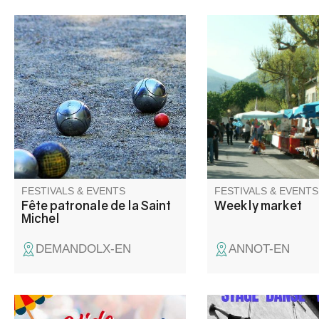
Les amis de Demandolx vous
Under its plane trees,
proposent 3 jours de fête, loto,
market square welcom
messe , apéritif, groupe
producers and retailer
folklorique, concours de boules
round. Come and str
et aïoli.
the stalls for a momen
discovery and convivia
FESTIVALS & EVENTS
FESTIVALS & EVENTS
Fête patronale de la Saint
Weekly market
Michel
DEMANDOLX-EN
ANNOT-EN