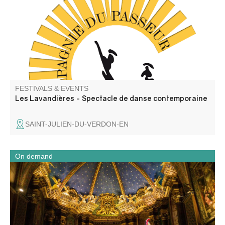
et des lavandières en chant, texte et danse. Atelier de
médiation pour les enfants avant la représentation, autour
d'objets liés aux lavoirs.
FESTIVALS & EVENTS
Les Lavandières - Spectacle de danse contemporaine
SAINT-JULIEN-DU-VERDON-EN
On demand
Partez à la découverte de la cathédrale Notre-Dame-de-
l’Assomption lors d’une visite flash guidée spécialement
conçue pour les groupes. En un temps court, elle dévoile
son histoire, ses décors et les éléments essentiels qui ont
marqué la vie de la cité.