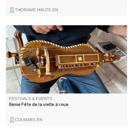
THORAME-HAUTE-EN
Un beau week-end de musique Occitane bien ancré dans
les traditions de Colmars-les-Alpes .
FESTIVALS & EVENTS
6ème Fête de la vielle à roue
COLMARS-EN