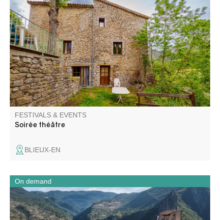
La Compagnie Totem et le Gîte La Chambrette vous
invitent à une soirée théâtre !! Une interprétation de
"Pauvreté, Richesse, Homme et Bête" de Hans Henny
Jahnn vous sera proposée. Il s'agit d'un drame paysan.
FESTIVALS & EVENTS
Soirée théâtre
BLIEUX-EN
On demand
Forteresse juchée sur son éperon rocheux, vos élèves
découvriront, dans cette citadelle, le fonctionnement d’un
tel monument militaire et ses phases de construction.