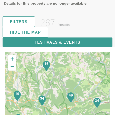
Details for this property are no longer available.
267
FILTERS
Results
HIDE THE MAP
FESTIVALS & EVENTS
68
+
16
−
19
49
34
34