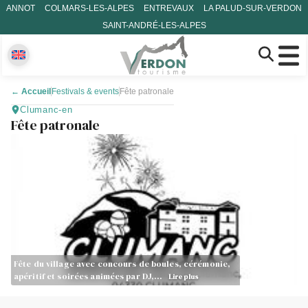
ANNOT
COLMARS-LES-ALPES
ENTREVAUX
LA PALUD-SUR-VERDON
SAINT-ANDRÉ-LES-ALPES
←
Accueil
Festivals & events
Fête patronale
Clumanc-en
Fête patronale
Fête du village avec concours de boules, cérémonie,
apéritif et soirées animées par DJ,…
Lire plus