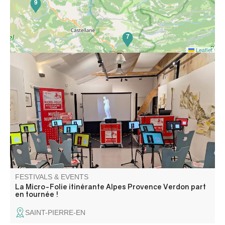
9
7
Leaflet
La Micro-Folie itinérante Alpes Provence Verdon s'installe
à Saint-Pierre ! La Micro-Folie c'est un musée numérique,
un espace de réalité virtuelle, un fablab et une
ludothèque. Une programmation riche et ludique vous
attend pour petits et grands.
FESTIVALS & EVENTS
La Micro-Folie itinérante Alpes Provence Verdon part
en tournée !
SAINT-PIERRE-EN