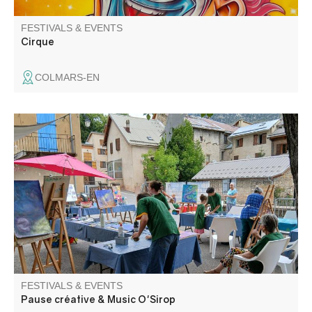
FESTIVALS & EVENTS
Cirque
COLMARS-EN
Pause Créative : un atelier créatif pour adultes et enfants
accompagnés, suivie de Music O’Sirop : un concert de
musique inspirée dans l’instant présent ; puis autour d’un
sirop, les rencontres et les partages se poursuivent dans
un esprit convivial.
FESTIVALS & EVENTS
Pause créative & Music O'Sirop