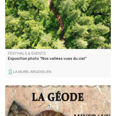
comme une partition visuelle, où se mêlent les courbes
des montagnes, les reflets des lacs, les méandres des
rivières et les nuances des cultures.
FESTIVALS & EVENTS
Exposition photo "Nos vallées vues du ciel"
LA MURE-ARGENS-EN
Venez découvrir une exposition de minéraux et fossiles au
coeur d'une ancienne bergerie.