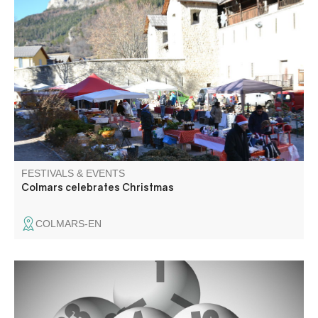
Artisan and flavour market in the colors of Christmas.
Santa Claus parade and candy distribution, raffle, turkey
weighing and mulled wine. Friendly atmosphere around a
fire and hot chestnuts! Entertainment by local
associations.
FESTIVALS & EVENTS
Colmars celebrates Christmas
COLMARS-EN
Come and take part in our traditional fire department
bingo, with lots of prizes to be won!