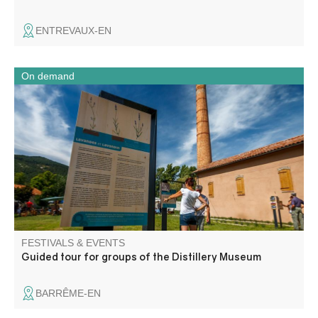
ENTREVAUX-EN
On demand
Accompanied by a cultural mediator, discover this former
perfume plant distillery. The distillery was built in 1905 by
an internationally-established German company.
FESTIVALS & EVENTS
Guided tour for groups of the Distillery Museum
BARRÊME-EN