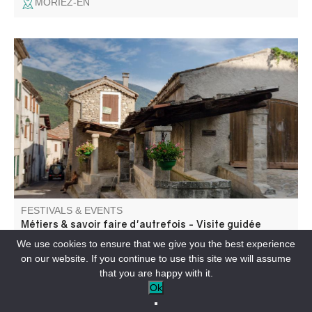
MORIEZ-EN
Perched at an altitude of 700 meters in the upper Vaïre
valley, Annot is a place to discover the trades and skills of
yesteryear.
FESTIVALS & EVENTS
Métiers & savoir faire d'autrefois - Visite guidée
We use cookies to ensure that we give you the best experience
on our website. If you continue to use this site we will assume
ANNOT-EN
that you are happy with it.
Ok