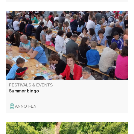
Under the plane trees, the Comité des fêtes organizes its
annual bingo. Lots of prizes to be won!
FESTIVALS & EVENTS
Summer bingo
ANNOT-EN
Du haut du ciel, le territoire de la CCAPV se révèle