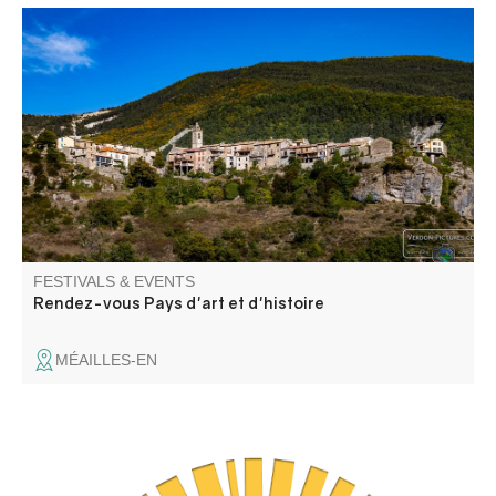
Visite commentée de la grotte du Perthus II par Cédric
Lepère, suivie d'une conférence-atelier de Manon Vuilien,
archéozoologue.
FESTIVALS & EVENTS
Rendez-vous Pays d'art et d'histoire
MÉAILLES-EN
C'est un spectacle de danse contemporaine (Cie du
Passeur / Efi Farmaki), fait revivre la mémoire des lavoirs