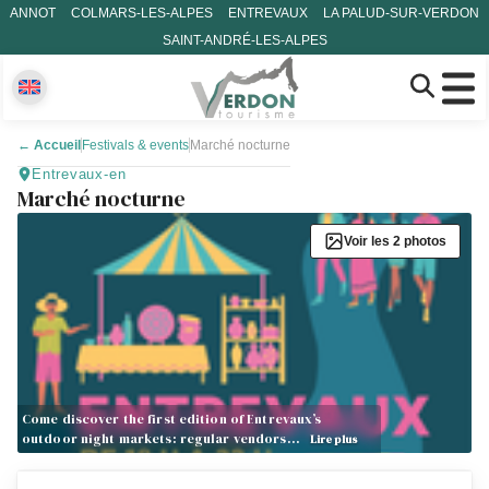
ANNOT
COLMARS-LES-ALPES
ENTREVAUX
LA PALUD-SUR-VERDON
SAINT-ANDRÉ-LES-ALPES
←
Accueil
Festivals & events
Marché nocturne
Entrevaux-en
Marché nocturne
Voir les 2 photos
Come discover the first edition of Entrevaux’s
outdoor night markets: regular vendors…
Lire plus