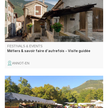
valley, Annot is a place to discover the trades and skills of
yesteryear.
FESTIVALS & EVENTS
Métiers & savoir faire d'autrefois - Visite guidée
ANNOT-EN
Animations, buvette, visite du four Peisselon, apéritif offert
par la Commune, repas (sur réservation) et marché
artisanal et de producteurs.