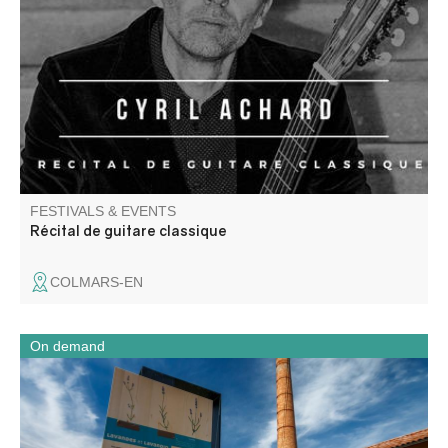
Cyril Achard interprète des pièces pour luth par Jean-
Sébastien Bach, adaptation pour guitare.
FESTIVALS & EVENTS
Récital de guitare classique
COLMARS-EN
On demand
Accompanied by a cultural mediator, discover this former
perfume plant distillery. The distillery was built in 1905 by
an internationally-established German company.