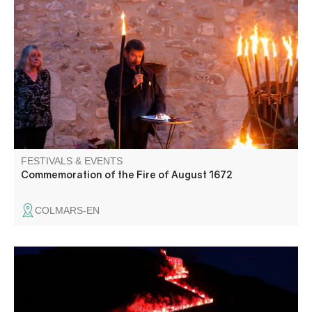
Almost entirely ravaged by a violent fire that claimed
many victims, Colmars celebrates this tragedy in memory
of its inhabitants who paid with their lives. A torchlight
procession and an account of the fire punctuate this
evening of remembrance.
FESTIVALS & EVENTS
Commemoration of the Fire of August 1672
COLMARS-EN
La Citadelle s'enflamme ! Venez assister à la montée aux
flambeaux et à l'embrasement de la Citadelle, suivi d'un
concert de rock.