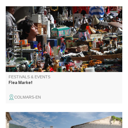
Foire aux puces dans les fortifications. Venez chiner et
trouver de jolis petits trésors. Exposants : inscriptions
auprès de Béatrice
FESTIVALS & EVENTS
Flea Market
COLMARS-EN
Perched at an altitude of 700 meters in the upper Vaïre