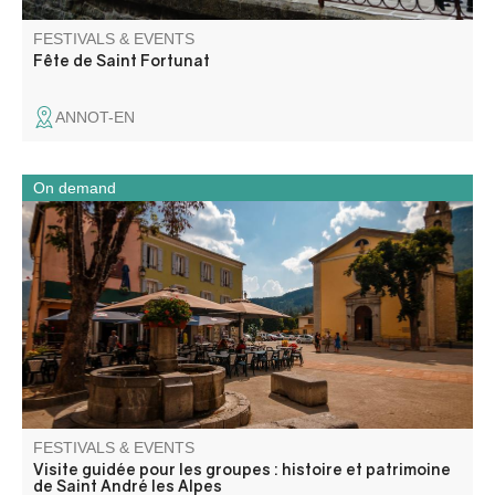
FESTIVALS & EVENTS
Fête de Saint Fortunat
ANNOT-EN
On demand
Through the old town center, canals and former industrial
sites, this guided tour traces the evolution of Saint-André-
les-Alpes, a crossroads village shaped by water, trade
and human activity, from the Middle Ages to the present
day.
FESTIVALS & EVENTS
Visite guidée pour les groupes : histoire et patrimoine
de Saint André les Alpes