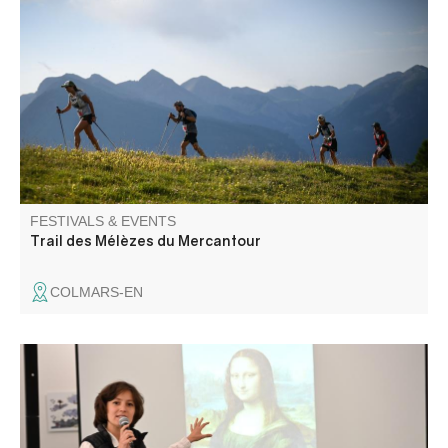
Come and enjoy a sporty, family-friendly and fun-filled
weekend in the magnificent Haut Verdon mountains. 3
courses await you: 50-25 and 10Km as well as children's
races.
FESTIVALS & EVENTS
Trail des Mélèzes du Mercantour
COLMARS-EN
La Micro-Folie itinérante Alpes Provence Verdon s'installe
à Entrevaux ! La Micro-Folie c'est un musée numérique,
un espace de réalité virtuelle, un fablab et une
ludothèque. Une programmation riche et ludique vous