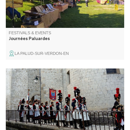
FESTIVALS & EVENTS
Journées Paluardes
LA PALUD-SUR-VERDON-EN
At Whitsuntide, parades by the brass band and the
Bravade in Napoleonic period costume set the pace for
village life. Torchlight processions, bridge lighting, balls
and fireworks follow one another, while the funfair takes
over the square.