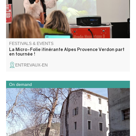
attend pour petits et grands.
FESTIVALS & EVENTS
La Micro-Folie itinérante Alpes Provence Verdon part
en tournée !
ENTREVAUX-EN
On demand
Enter like in a mill! A unique museum in the region! This
former cloth mill was transformed into a flour mill in 1902.
For 70 years, this industrial mill produced flour. Now it's
reopening its doors for visitors to enjoy.