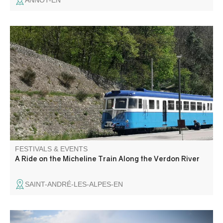
ANNOT-EN
Aboard a 1936 railcar, relive the atmosphere of the
“Michelines”! Upon your arrival in Thorame, local
organizations invite you to visit the Chapel of Notre-Dame
de la Fleur and, in the afternoon, watch a lavender
distillation demonstration.
FESTIVALS & EVENTS
A Ride on the Micheline Train Along the Verdon River
SAINT-ANDRÉ-LES-ALPES-EN