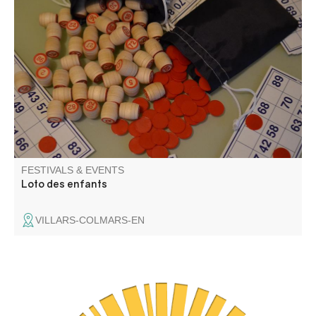
Organized by Villars Animations . Refreshments and
cakes on sale. Children must be accompanied.
FESTIVALS & EVENTS
Loto des enfants
VILLARS-COLMARS-EN
C'est un spectacle de danse contemporaine (Cie du
Passeur / Efi Farmaki), fait revivre la mémoire des lavoirs
et des lavandières en chant, texte et danse. Atelier de