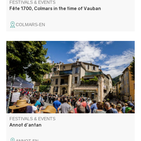
FESTIVALS & EVENTS
Fête 1700, Colmars in the time of Vauban
COLMARS-EN
Immerse yourself in the Annot of yesteryear, from 1800
through the Belle Époque to the 1930s. Thanks to the
diversity and richness of its activities, this unique event
brings together residents, visitors, and enthusiasts for a
lively celebration of Annot’s heritage.
FESTIVALS & EVENTS
Annot d'antan