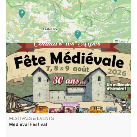
9
7
Leaflet
A Colmars se tient depuis 30 ans une fête légendaire qui
fait renaître l’esprit du Moyen Âge. Franchissez les portes
de la cité et plongez dans un univers de fastes et de
merveilles. Échassiers, musiciens, acrobates et nombreux
spectacles gratuits.
FESTIVALS & EVENTS
Medieval Festival