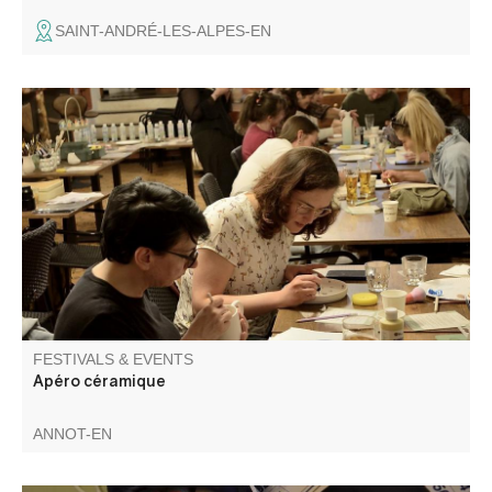
SAINT-ANDRÉ-LES-ALPES-EN
Apéro céramique au bar Les Callunes, décorez votre
pièces dans une ambiance musicale ! Matériel fourni. Bar
& tapas sur place (non inclus). À récupérer après cuisson
dès le 15/08.
FESTIVALS & EVENTS
Apéro céramique
ANNOT-EN