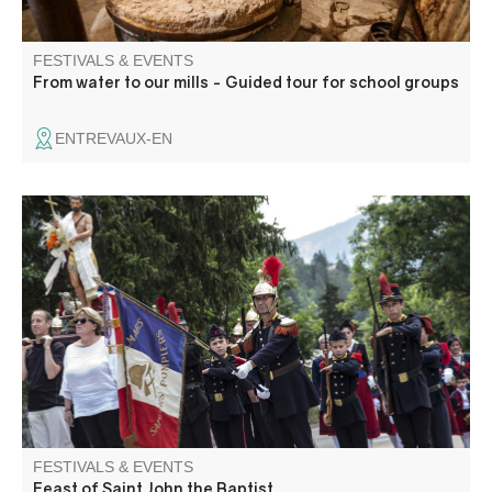
FESTIVALS & EVENTS
From water to our mills - Guided tour for school groups
ENTREVAUX-EN
Come and discover St. Jean-Baptiste, with its parades of
armed firemen and cantinières in Napoleon III costume,
aubades, ceremonies, open-air folk dances, brass bands
and processions.
FESTIVALS & EVENTS
Feast of Saint John the Baptist