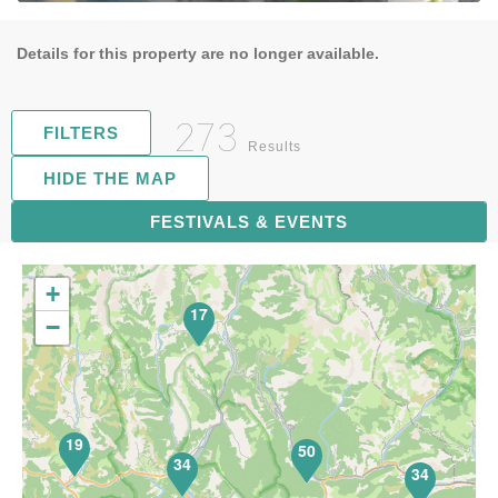
Details for this property are no longer available.
273
FILTERS
Results
HIDE THE MAP
FESTIVALS & EVENTS
71
+
17
−
19
50
34
34