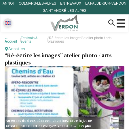
ANNOT
COLMARS-LES-ALPES
ENTREVAUX
LA PALUD-SUR-VERDON
SAINT-ANDRÉ-LES-ALPES
←
Festivals &
“Ré-écrire les images” atelier photo / arts
Accueil
events
plastiques
Annot-en
“Ré-écrire les images” atelier photo / arts
plastiques
Au cours de deux séances, cheminez avec la jeune
artiste Louïse Lett et essayez-vous à la…
Lire plus