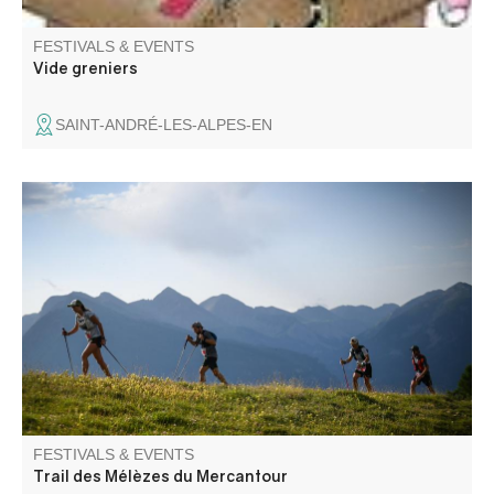
FESTIVALS & EVENTS
Vide greniers
SAINT-ANDRÉ-LES-ALPES-EN
Come and enjoy a sporty, family-friendly and fun-filled
weekend in the magnificent Haut Verdon mountains. 3
courses await you: 50-25 and 10Km as well as children's
races.
FESTIVALS & EVENTS
Trail des Mélèzes du Mercantour