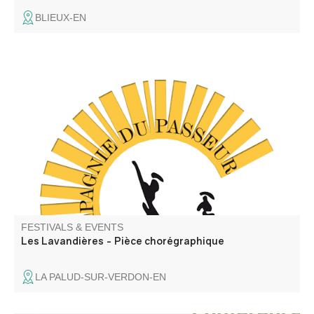
BLIEUX-EN
C'est un spectacle de danse contemporaine (Cie du
Passeur / Efi Farmaki), qui fait revivre la mémoire des
lavoirs et des lavandières en chant, texte et danse. Atelier
de médiation pour les enfants avant la représentation,
autour d'objets liés aux lavoirs.
FESTIVALS & EVENTS
Les Lavandières - Pièce chorégraphique
LA PALUD-SUR-VERDON-EN