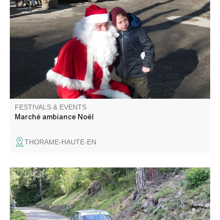
Ambiance féerique sur la place du village. Marché
gourmand, décoration et jouets.
FESTIVALS & EVENTS
Marché ambiance Noël
THORAME-HAUTE-EN
The Montée Historique is open to classic racing cars, as
well as prestigious, rare and exceptional vehicles. It takes
place in the twists and turns of the mythical Col des
Champs, overlooking the walled city.