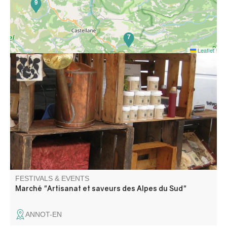
9
7
Leaflet
The markets on offer are events for certified producers
and craftsmen, with products coming directly from their
farms or workshops in the Alpes de Haute-Provence or
Hautes Alpes.
FESTIVALS & EVENTS
Marché "Artisanat et saveurs des Alpes du Sud"
ANNOT-EN