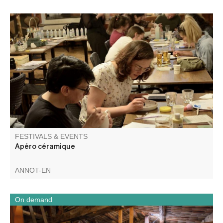
Apéro céramique au bar Les Callunes, décorez votre
pièces dans une ambiance musicale ! Matériel fourni. Bar
& tapas sur place (non inclus). À récupérer après cuisson
dès le 15/08.
FESTIVALS & EVENTS
Apéro céramique
ANNOT-EN
On demand
A day combining industrial heritage and local discovery.