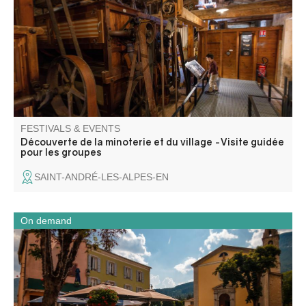
FESTIVALS & EVENTS
Découverte de la minoterie et du village -Visite guidée
pour les groupes
SAINT-ANDRÉ-LES-ALPES-EN
On demand
Through the old town center, canals and former industrial
sites, this guided tour traces the evolution of Saint-André-
les-Alpes, a crossroads village shaped by water, trade
and human activity, from the Middle Ages to the present
day.