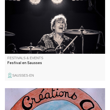
From Argentine tango to blues, from classical to gospel
and rock: a varied program, rich in quality and human
encounters. International, national and local artists
available for unforgettable moments of sharing.
FESTIVALS & EVENTS
Festival en Sausses
SAUSSES-EN
Come and admire the creations of artists from the Haut
Verdon workshop. Theme: "On un pas de danse et un air
de musique!