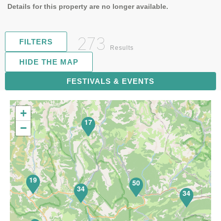
Details for this property are no longer available.
273
FILTERS
Results
HIDE THE MAP
FESTIVALS & EVENTS
71
+
17
−
19
50
34
34