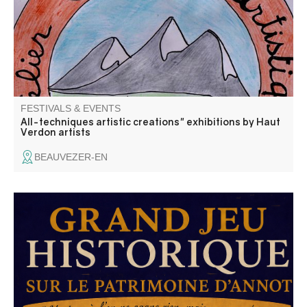
FESTIVALS & EVENTS
All-techniques artistic creations" exhibitions by Haut
Verdon artists
BEAUVEZER-EN
Annot : le patrimoine en questions. Découvrez Annot
autrement ! "Le seul jeu où l'on à tout à apprendre… et
rien à gagner!