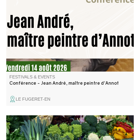
Jean André est un peintre du XVIIème siècle né à Annot
dont on sait peu de choses. Ce sont, en fin de compte, les
œuvres qu’il a laissées dans nos villages qui nous parlent
le mieux de lui. Un peintre de son temps…entre tradition
et modernité.
FESTIVALS & EVENTS
Conférence - Jean André, maître peintre d'Annot
LE FUGERET-EN
Come discover the flavors of our region!