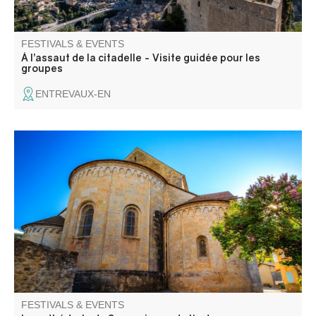
FESTIVALS & EVENTS
À l’assaut de la citadelle - Visite guidée pour les
groupes
ENTREVAUX-EN
The ancient cathedral of Senez opens its doors to allow
you to admire its renowned religious furnishings, in a
monument typical of early Provencal Romanesque art.
FESTIVALS & EVENTS