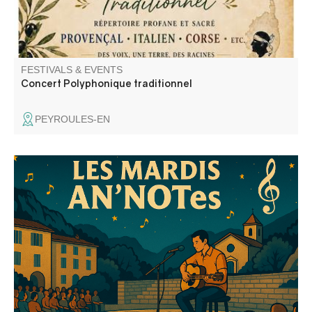
FESTIVALS & EVENTS
Concert Polyphonique traditionnel
PEYROULES-EN
A local talent and music enthusiast, Charlène performs
the most beautiful songs by renowned artists—notably
Céline Dion—with sensitivity and talent. She offers a
varied repertoire that blends emotion, warmth, energy,
and good cheer.