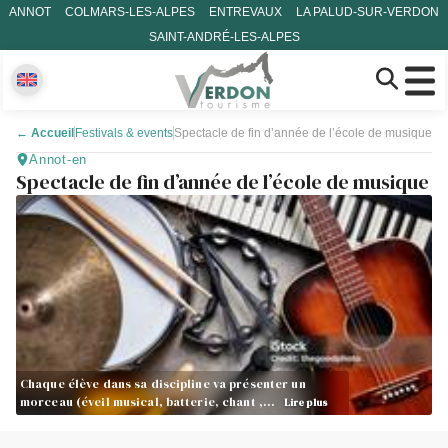
ANNOT
COLMARS-LES-ALPES
ENTREVAUX
LA PALUD-SUR-VERDON
SAINT-ANDRÉ-LES-ALPES
←
Accueil
Festivals & events
Spectacle de fin d’année de l’école de musique
Annot-en
Spectacle de fin d’année de l’école de musique
Chaque élève dans sa discipline va présenter un
morceau (éveil musical, batterie, chant ,…
Lire plus