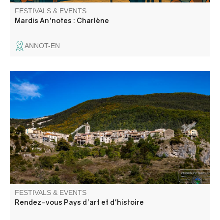
FESTIVALS & EVENTS
Mardis An'notes : Charlène
ANNOT-EN
Visite commentée de la grotte du Perthus II par Cédric
Lepère, suivie d'une conférence-atelier de Manon Vuilien,
archéozoologue.
FESTIVALS & EVENTS
Rendez-vous Pays d'art et d'histoire