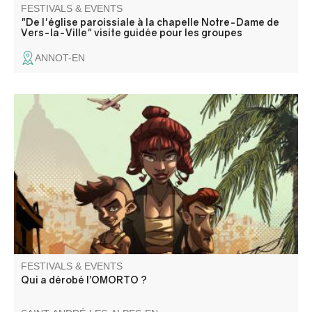
FESTIVALS & EVENTS
"De l'église paroissiale à la chapelle Notre-Dame de
Vers-la-Ville" visite guidée pour les groupes
ANNOT-EN
Une enquête interactive qui vous emmène au bout du
monde dans un Brésil de rêve et de paillette à la
recherche d’un tableau qui a été volé. Vous avez 45 mn
pour élucider le mystère ! A partir de 10 ans accompagné
FESTIVALS & EVENTS
Qui a dérobé l’OMORTO ?