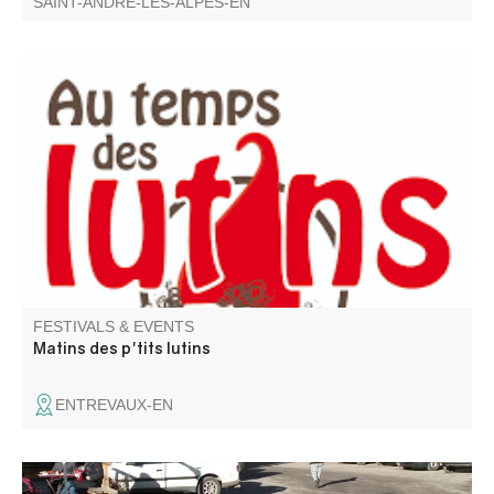
SAINT-ANDRÉ-LES-ALPES-EN
Travelling toy library for children (0-3 years) and their
carers.
FESTIVALS & EVENTS
Matins des p'tits lutins
ENTREVAUX-EN