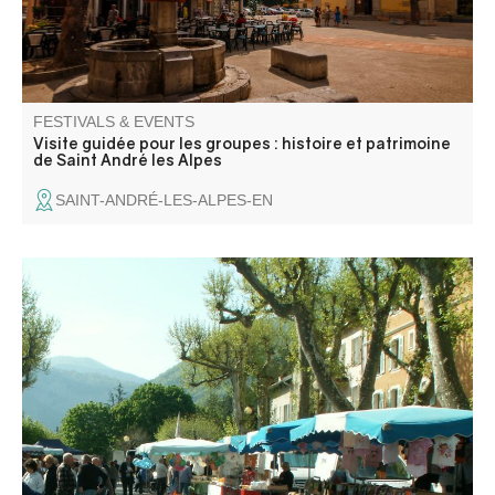
FESTIVALS & EVENTS
Visite guidée pour les groupes : histoire et patrimoine
de Saint André les Alpes
SAINT-ANDRÉ-LES-ALPES-EN
Under its plane trees, the market square welcomes local
producers and retailers all year round. Come and stroll
among the stalls for a moment of discovery and
conviviality.