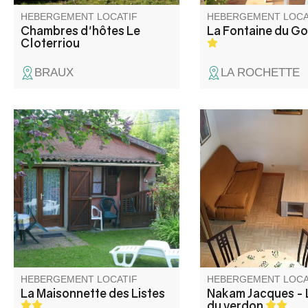
HEBERGEMENT LOCATIF
HEBERGEMENT LOCA
Chambres d'hôtes Le
La Fontaine du G
Cloterriou
BRAUX
LA ROCHETTE
Maison de vacances
Appartement avec un
typiquement provençale tout
situé au centre statio
confort à proximité du village,
d'Allos- La Foux, ave
calme et fonctionnelle, aux
parking privatif.
portes des Gorges du Verdon.
HEBERGEMENT LOCATIF
HEBERGEMENT LOCA
La Maisonnette des Listes
Nakam Jacques - 
du verdon