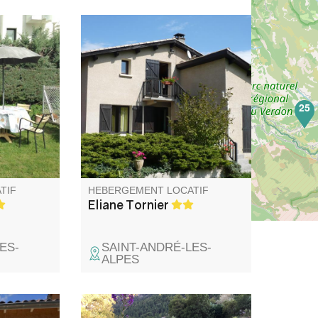
te et le
Appartement à l'étage d'une
étaire
villa située dans un endroit
 privatifs
calme, avec une petite terrasse
 de
offrant une vue dégagée sur
que,
les montagnes. Tous
25
 m du
commerces à 500 m.
ses
are des
rovence.
TIF
HEBERGEMENT LOCATIF
Eliane Tornier
ES-
SAINT-ANDRÉ-LES-
ALPES