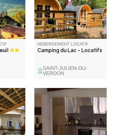
ivre une
chalets confortables, petite
le. Nous
restauration, petits-déjeuners
meau de
et accès facile aux activités de
r des
plein air (paddle, vélo).
tué entre
n :GR4 ou
TIF
HEBERGEMENT LOCATIF
euil
Camping du Lac - Locatifs
SAINT-JULIEN-DU-
VERDON
hameau de
aison de
 logement
 jardin
ivatifs.