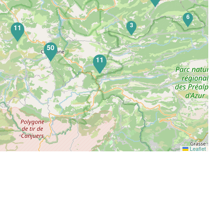
6
3
11
50
11
Leaflet