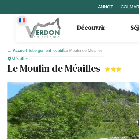
ANNOT
COLMAR
Découvrir
Sé
←
Accueil
Hebergement locatif
Le Moulin de Méailles
Méailles
Le Moulin de Méailles