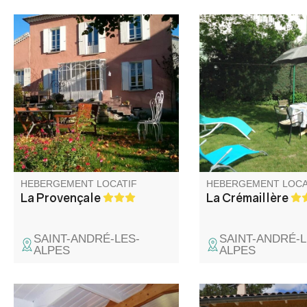
Studio équipé, au cœur du
Villa comprenant le gî
village, dans une maison
logement de la propri
ancienne de 1900, grand jardin
avec parking et jardins
clos avec vue sur la montagne.
située à 300 m du lac
Rez-de-jardin de la villa des
Castillon (base nauti
propriétaires, vous pouvez
baignade…) et à 100
disposer du jardin ombragé.
centre du village, de 
Idéal pour les motos. Accueil
commerces et de la g
privilégié. A bientôt !
Chemins de Fer de P
HEBERGEMENT LOCATIF
HEBERGEMENT LOCA
La Provençale
La Crémaillère
SAINT-ANDRÉ-LES-
SAINT-ANDRÉ-L
ALPES
ALPES