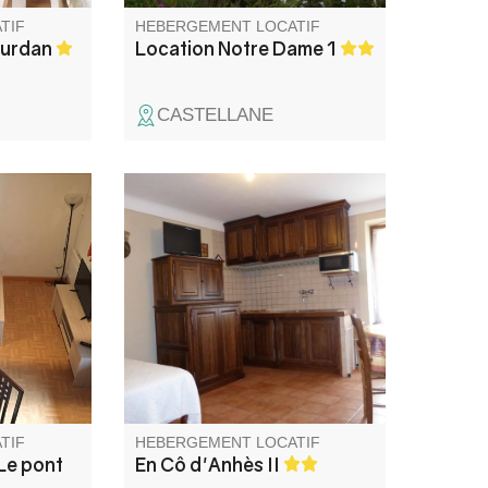
TIF
HEBERGEMENT LOCATIF
ourdan
Location Notre Dame 1
CASTELLANE
 balcon,
Notre gîte est situé dans une
n de Val
maison de village, au centre de
c un
La Palud-sur-Verdon, en plein
cœur des Gorges du Verdon.
TIF
HEBERGEMENT LOCATIF
Le pont
En Cô d'Anhès II