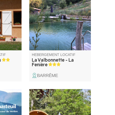
r du
Situé entre les gorges du
neige,
Verdon et le Parc national du
couverte et
Mercantour, la Valbonnette est
s,
un lieu riche de sa biodiversité
oë Ski…
et de la beauté de ses
urs de
paysages, insolite par son
isolement et le calme qui y
règne.
TIF
HEBERGEMENT LOCATIF
s
La Valbonnette - La
Fenière
BARRÊME
er le
Le Camping du Lac est un petit
 et ses
camping familial se trouvant à
,
500 m du lac, proposant éco-