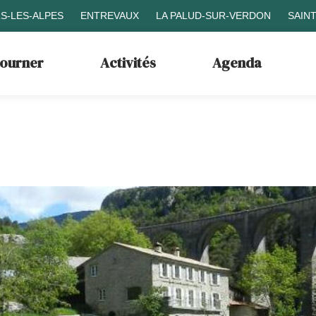
S-LES-ALPES
ENTREVAUX
LA PALUD-SUR-VERDON
SAIN
journer
Activités
Agenda