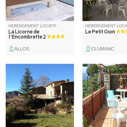
d'Allos.
HEBERGEMENT LOCATIF
HEBERGEMENT LOCA
La Licorne de
Le Petit Gion
l'Encombrette 2
ALLOS
CLUMANC
Marjorie et Raphaël vous
A la limite des Alpes 
accueillent dans leur ferme au
en bordure de la peti
cœur de la châtaigneraie.
départementale, mai
Authenticité et déconnexion
village disposant d'u
dans un joli coin de nature.
avec vue magnifique 
vallée.