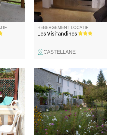
TIF
HEBERGEMENT LOCATIF
Les Visitandines
CASTELLANE
Maritimes,
Meublé de tourisme dans une
te route
maison de village confortable
son de
toute équipée, jardin ombragé
ne terrasse
avec salon de jardin, parking
sur la
privé, barbecue avec vue
imprenable sur le Roc. Situé à
400 m du centre ville.