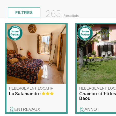
265
FILTRES
Resultats
Vivez l'Authenticité
Vos hôtes vous accue
(Accessible !) Appartement en
dans leur maison en
rez-de-chaussée rénové,
d'un jardin arboré. 
lumineux et spacieux, situé
de randonnée, Jacq
dans une charmante maison
orientera vers les p
de village du 17e siècle.
sentiers de la région
Accessibilité pour les
Julienne vous régale
personnes à mobilité réduite
petits déjeuners mai
et de toutes les commodités
nécessaires.
HEBERGEMENT LOCATIF
HEBERGEMENT LOC
La Salamandre
Chambre d'hôtes
Baou
ENTREVAUX
ANNOT