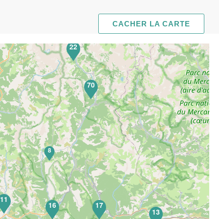
CACHER LA CARTE
22
70
8
11
16
17
13