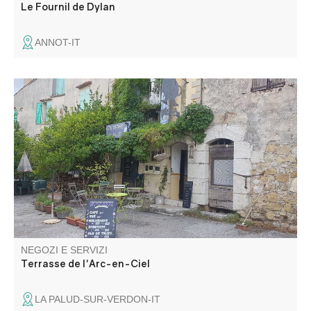
Le Fournil de Dylan
ANNOT-IT
In una graziosa piazzetta ombreggiata, l'Arc-en-Ciel offre
succhi di frutta freschi e qualche tapas... Un vero
momento di relax nel cuore delle Gole del Verdon!
NEGOZI E SERVIZI
Terrasse de l'Arc-en-Ciel
LA PALUD-SUR-VERDON-IT