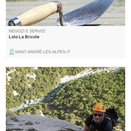
NEGOZI E SERVIZI
Lolo La Bricole
SAINT-ANDRÉ-LES-ALPES-IT
Bruno Potié, guida di alta montagna, vi propone delle
uscite : - arrampicata su roccia - vie principali - canyoning
familiare o sportivo - Discesa in acqua - Via cordata -
escursionismo