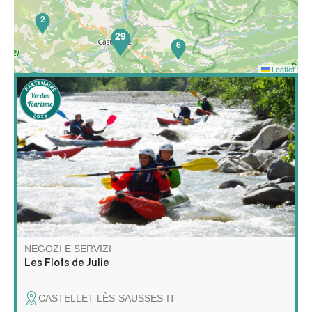
2
29
6
Leaflet
65
Scoprite il rafting e il kayak in un modo completamente
nuovo! Unitevi a me per un'avventura unica sull'acqua,
che combina esplorazione, relax e natura selvaggia!
NEGOZI E SERVIZI
Les Flots de Julie
CASTELLET-LÈS-SAUSSES-IT