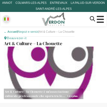
ANNOT
COLMARS-LES-ALPES
ENTREVAUX
LA PALUD-SUR-VERDON
SAINT-ANDRÉ-LES-ALPES
←
Accueil
Negozi e servizi
Art & Culture – La Chouette
Beauvezer-it
Art & Culture – La Chouette
Art & Culture - la Chouette è un'associazione
culturale professionale che opera tra le…
Lire plus