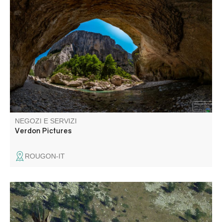
Fotografo delle gole del Verdon dal 2013, vi offro i miei
servizi sul negozio online verdon-pictures.com. Trovate le
foto di tutte le vostre avventure a prezzi bassi, con
accesso rapido e sicuro dal vostro computer o
smartphone!
NEGOZI E SERVIZI
Verdon Pictures
ROUGON-IT
Passeggiate in montagna con guida, tutto l'anno