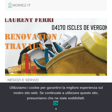
MORIEZ-IT
LF'ELEC, elettricista, servizio di guasto, ristrutturazione, vi
offre anche diversi servizi in caso di bisogno
NEGOZI E SERVIZI
Ferri Laurent Rénovation et Travaux
Utilizziamo i cookie per garantirvi la migliore esperienza sul
nostro sito web. Se continuate a utilizzare questo sito,
VERGONS-IT
presumiamo che ne siate soddisfatti.
Ok