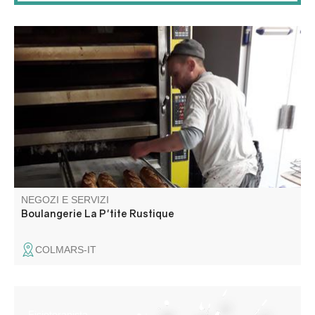
Questo mastro panettiere, appassionato artigiano, vi
propone gustosi pani, tutti realizzati con lievito madre,
oltre a pasticcini, viennoiseries e crostate di Colmars che
delizieranno il vostro palato!
NEGOZI E SERVIZI
Boulangerie La P'tite Rustique
COLMARS-IT
Fisioterapista