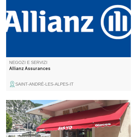
progetti e le vostre esigenze assicurative sia nella vita
privata che in quella professionale.
NEGOZI E SERVIZI
Allianz Assurances
SAINT-ANDRÉ-LES-ALPES-IT
Il Bar Vauban si affaccia sull'antico borgo medievale e
sulla Cittadella. Snack: panini, taglieri per aperitivi, cialde,
gelati e granite.