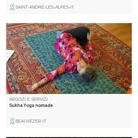
SAINT-ANDRÉ-LES-ALPES-IT
Insegnante di hatha yoga nel Verdon, durante le mie
lezioni vi invito a rimanere concentrati su voi stessi, ad
ascoltare il vostro respiro, a prestare attenzione alle
sensazioni del vostro corpo mentre eseguite una serie di
posture diverse.
NEGOZI E SERVIZI
Sukha Yoga nomade
BEAUVEZER-IT