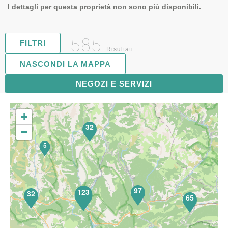
I dettagli per questa proprietà non sono più disponibili.
585
FILTRI
Risultati
NASCONDI LA MAPPA
119
NEGOZI E SERVIZI
+
32
−
5
97
123
32
65