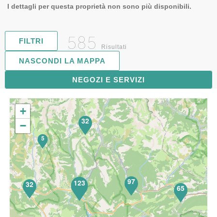
I dettagli per questa proprietà non sono più disponibili.
585
FILTRI
Risultati
NASCONDI LA MAPPA
119
NEGOZI E SERVIZI
+
32
−
5
97
123
32
65