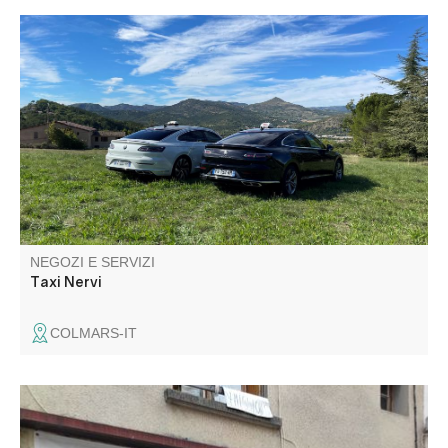
Contactez nous pour vos déplacements dans le
département ou au-delà. 2 SUV sur Digne et Villars
Colmars. Nous intervenons pour vos déplacements
individuels ou collectifs: gare, aéroport, tourisme.
Conventionné transport assis professionnel hôpitaux.
NEGOZI E SERVIZI
Taxi Nervi
COLMARS-IT
Vendita di prodotti polinesiani: alimentari e non, gioielli di
perle, monoi, parei... Sta a voi scoprire il resto