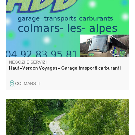
service, distributore AD Blue e Superéthanol-B85.
Garage: riparazioni di tutte le marche Trasporti: linee
regolari e stagionali, navette interregionali, trasporti di
gruppo.
NEGOZI E SERVIZI
Haut-Verdon Voyages- Garage trasporti carburanti
COLMARS-IT
Corso e passeggiata a pony, a cavallo e in carrozza