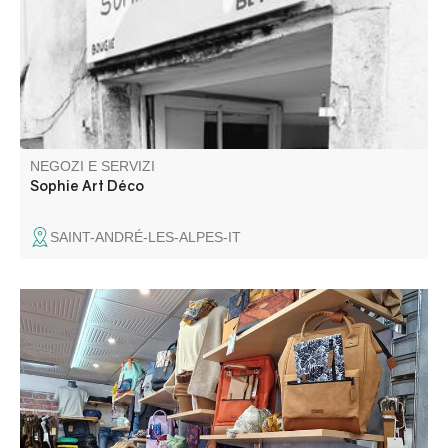
di Sophie.
NEGOZI E SERVIZI
Sophie Art Déco
SAINT-ANDRÉ-LES-ALPES-IT
Il negozio offre capi di abbigliamento per uomo e donna.
Troverete articoli di moda e accessori: gioielli, zaini,
borse, sciarpe, cappelli, lingerie, calzini, ecc.