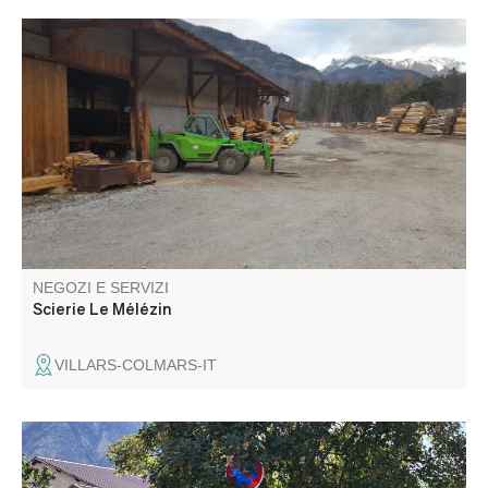
Falegnameria, legna da ardere, segatura personalizzata,
taglio a listino, pavimentazione esterna e rivestimento in
larice.
NEGOZI E SERVIZI
Scierie Le Mélézin
VILLARS-COLMARS-IT
Punto di ricarica di tipo E e di tipo 2