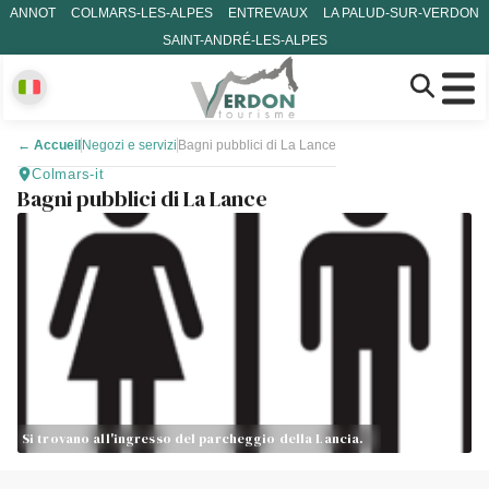
ANNOT
COLMARS-LES-ALPES
ENTREVAUX
LA PALUD-SUR-VERDON
SAINT-ANDRÉ-LES-ALPES
←
Accueil
Negozi e servizi
Bagni pubblici di La Lance
Colmars-it
Bagni pubblici di La Lance
Si trovano all'ingresso del parcheggio della Lancia.