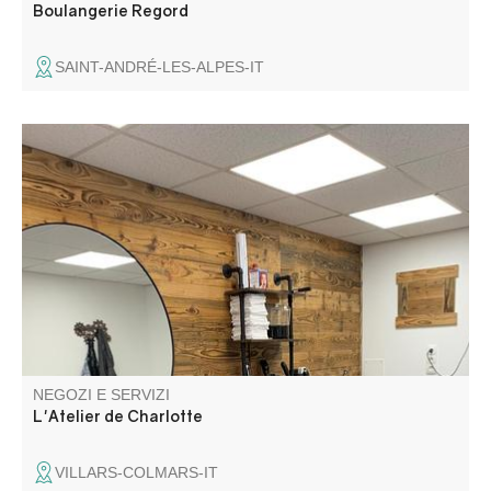
Boulangerie Regord
SAINT-ANDRÉ-LES-ALPES-IT
Salone di parrucchiere misto e per bambini aperto
ininterrottamente su appuntamento. Charlotte esaudirà
ogni vostro desiderio. Cura delle unghie, bellezza delle
mani e dei piedi. Barbiere.
NEGOZI E SERVIZI
L'Atelier de Charlotte
VILLARS-COLMARS-IT