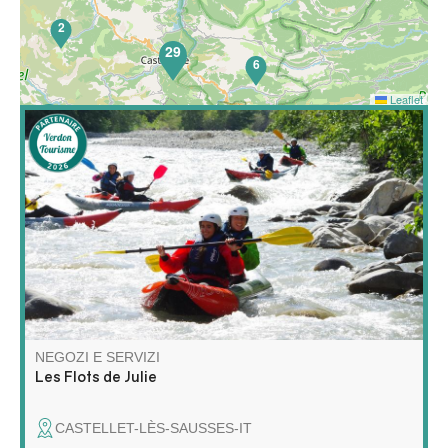
2
29
6
Leaflet
65
Scoprite il rafting e il kayak in un modo completamente
nuovo! Unitevi a me per un'avventura unica sull'acqua,
che combina esplorazione, relax e natura selvaggia!
NEGOZI E SERVIZI
Les Flots de Julie
CASTELLET-LÈS-SAUSSES-IT