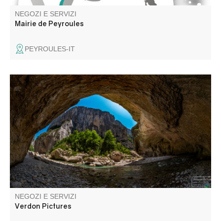
NEGOZI E SERVIZI
Mairie de Peyroules
PEYROULES-IT
Fotografo delle gole del Verdon dal 2013, vi offro i miei
servizi sul negozio online verdon-pictures.com. Trovate le
foto di tutte le vostre avventure a prezzi bassi, con
accesso rapido e sicuro dal vostro computer o
smartphone!
NEGOZI E SERVIZI
Verdon Pictures