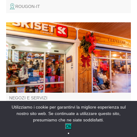
ROUGON-IT
Negozzio per noleggiare sci Vendita, affitto attrezzatura
da sci, snowbaords, sci escursionistici, slittino, racchette
da neve,... Officina di riparazione, boots fitting Trimjet
Racing, test, consigli, prove sugli sci Negozio tecnico e
moda Tariffe speciali per gruppi
NEGOZI E SERVIZI
Plein Sud Skiset
Utilizziamo i cookie per garantirvi la migliore esperienza sul
nostro sito web. Se continuate a utilizzare questo sito,
LA FOUX D’ALLOS-IT
presumiamo che ne siate soddisfatti.
Ok