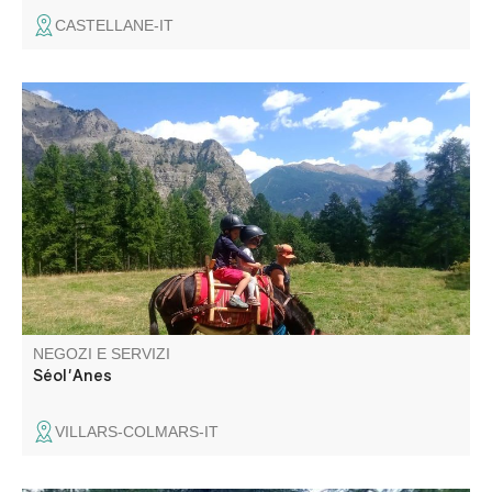
CASTELLANE-IT
Passeggiate gratuite di mezza giornata o di una giornata
intera nella valle della Chasse da Villars-Colmars. Docili e
affettuosi, gli asini saranno i vostri nuovi compagni di
passeggiate, pisolini e sogni, trasportando il vostro picnic
e motivando i vostri piccoli escursionisti.
NEGOZI E SERVIZI
Séol'Anes
VILLARS-COLMARS-IT