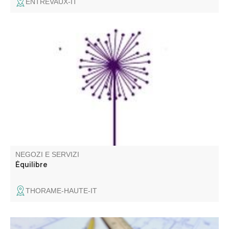
ENTREVAUX-IT
In qualità di Naturopata-Iridologo, lavoro con voi per
aiutarvi a ritrovare il vostro equilibrio e a lenire i vostri
dolori, utilizzando metodi naturali come la dieta, uno stile
di vita sano, la riflessologia plantare, il massaggio da
seduti, la reboutologia e l'energetica.
NEGOZI E SERVIZI
Équilibre
THORAME-HAUTE-IT