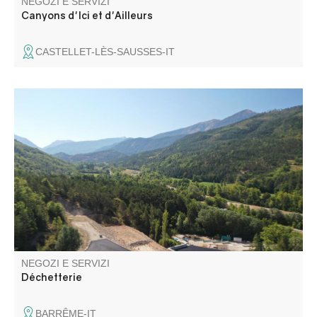
NEGOZI E SERVIZI
Canyons d'Ici et d'Ailleurs
CASTELLET-LÈS-SAUSSES-IT
Si tratta di aree attrezzate e sorvegliate dove è possibile
portare i rifiuti ingombranti o quelli che richiedono un
trattamento speciale. In loco sono presenti contenitori
speciali per carta, cartone, rottami metallici, olio, vetro,
pneumatici e rifiuti verdi.
NEGOZI E SERVIZI
Déchetterie
BARRÊME-IT