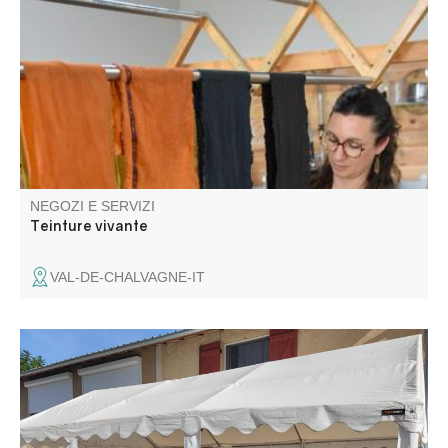
accompagnarvi in un viaggio nel mio mondo colorato,
dove si fondono sperimentazione artistica, tecniche
tradizionali, conoscenze ancestrali e curiosità senza limiti.
NEGOZI E SERVIZI
Teinture vivante
VAL-DE-CHALVAGNE-IT
I membri dell'associazione "Les Estubés" vi danno il
benvenuto nel loro caffè comunitario. Bevande calde e
fredde e gelati.