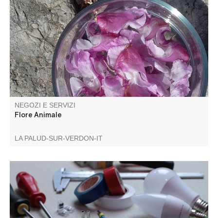
Cueilleuse en plantes sauvages, je réalise mes
préparations à base de bourgeons et de fleurs en pleine
nature pour les animaux et leurs humains. Les
préparations sont faites au dernier moment, adaptées
pour chaque animal et son besoin.
NEGOZI E SERVIZI
Flore Animale
LA PALUD-SUR-VERDON-IT
Elettricità generale: corrente alta, corrente bassa.
Antenna, VMC, sicurezza, ristrutturazione e nuova
costruzione.