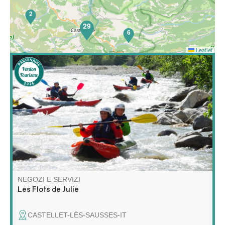
2
29
6
Leaflet
65
Scoprite il rafting e il kayak in un modo completamente
nuovo! Unitevi a me per un'avventura unica sull'acqua,
che combina esplorazione, relax e natura selvaggia!
NEGOZI E SERVIZI
Les Flots de Julie
CASTELLET-LÈS-SAUSSES-IT