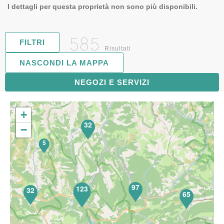
I dettagli per questa proprietà non sono più disponibili.
585
FILTRI
Risultati
NASCONDI LA MAPPA
119
NEGOZI E SERVIZI
+
32
−
5
97
123
32
65