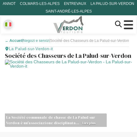
ANNOT
COLMARS-LES-ALPES
ENTREVAUX
LA PALUD-SUR-VERDON
SAINT-ANDRÉ-LES-ALPES
←
Accueil
Negozi e servizi
Société des Chasseurs de La Palud-sur-Verdon
La Palud-sur-Verdon-it
Société des Chasseurs de La Palud-sur-Verdon
La Société communale de chasse de La Palud sur
Verdon è un'associazione disciplinata…
Lire plus