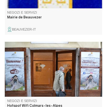
NEGOZI E SERVIZI
Mairie de Beauvezer
BEAUVEZER-IT
La connessione Wi-Fi è disponibile tutti i giorni dalle 9 alle
20 per un tempo di connessione di 2 ore. Si prega di
notare che le porte si aprono e si chiudono
automaticamente agli orari indicati, quindi non lasciate i
vostri effetti personali all'interno.
NEGOZI E SERVIZI
Hotspot Wifi Colmars-les-Alpes