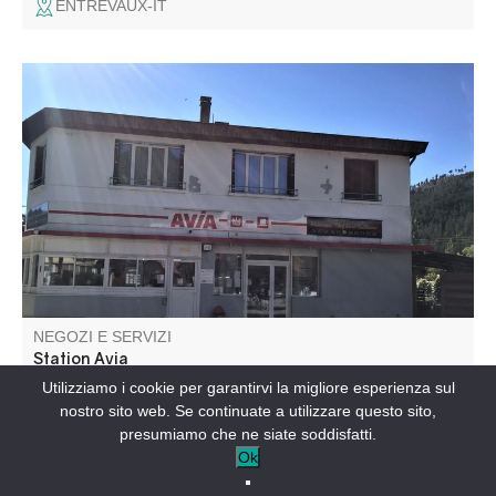
ENTREVAUX-IT
La vostra stazione di servizio offre snack, colazione,
bevande calde e fredde e gas in bottiglia durante gli orari
di apertura. Carburante e pellet di legno disponibili 24 ore
al giorno.
NEGOZI E SERVIZI
Station Avia
Utilizziamo i cookie per garantirvi la migliore esperienza sul
nostro sito web. Se continuate a utilizzare questo sito,
BARRÊME-IT
presumiamo che ne siate soddisfatti.
Ok