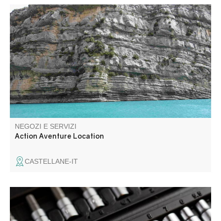
Noleggio di pagaie in piedi a Castellane. Per le
passeggiate sui laghi Chaudanne e Castillon.
NEGOZI E SERVIZI
Action Aventure Location
CASTELLANE-IT
Réparation et entretien toutes marques. Service de
dépannage.