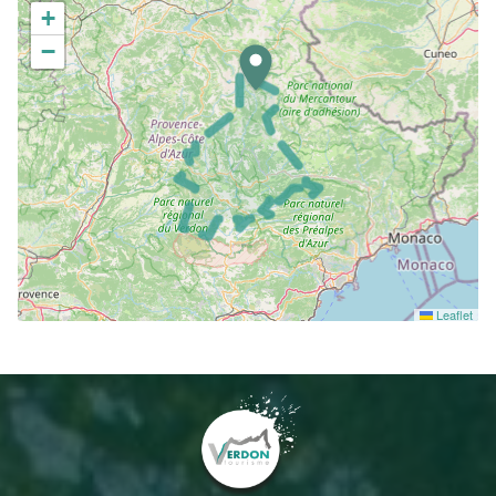
+
−
Leaflet