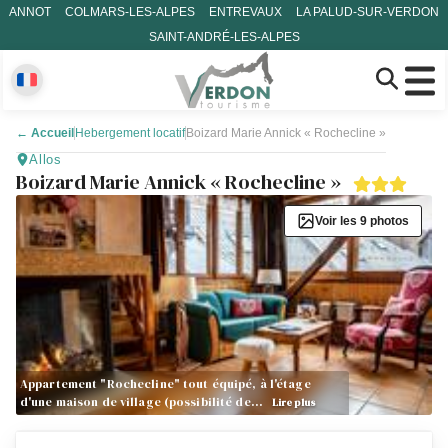
ANNOT
COLMARS-LES-ALPES
ENTREVAUX
LA PALUD-SUR-VERDON
SAINT-ANDRÉ-LES-ALPES
←
Accueil
Hebergement locatif
Boizard Marie Annick « Rochecline »
Allos
Boizard Marie Annick « Rochecline »
Voir les 9 photos
Appartement "Rochecline" tout équipé, à l'étage
d'une maison de village (possibilité de…
Lire plus