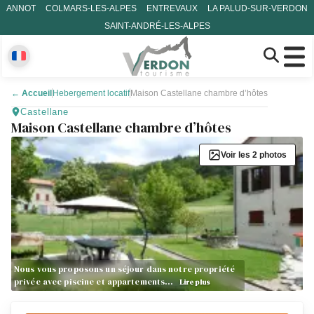
ANNOT
COLMARS-LES-ALPES
ENTREVAUX
LA PALUD-SUR-VERDON
SAINT-ANDRÉ-LES-ALPES
←
Accueil
Hebergement locatif
Maison Castellane chambre d’hôtes
Castellane
Maison Castellane chambre d’hôtes
Voir les 2 photos
Nous vous proposons un séjour dans notre propriété
privée avec piscine et appartements…
Lire plus