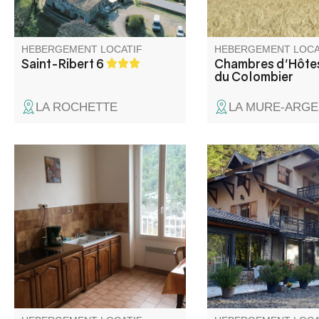
HEBERGEMENT LOCATIF
HEBERGEMENT LOCA
Saint-Ribert 6
Chambres d'Hôtes
du Colombier
LA ROCHETTE
LA MURE-ARG
Le gîte, qui offre tout le confort
Gîte en pleine nature,
nécessaire, est aménagé dans
du chalet du propriéta
une maison de village. Il est
terrain non clos de 38
attenant à deux autres gîtes,
est doté de belles te
idéal pour les regroupements
avec une vue superbe
familiaux ou entre amis.
vallée.