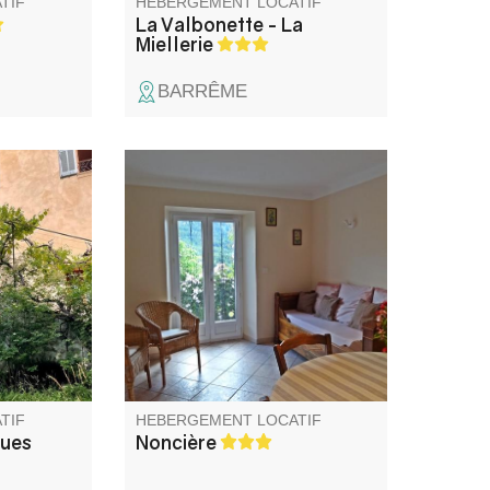
TIF
HEBERGEMENT LOCATIF
La Valbonette - La
Miellerie
BARRÊME
u 14ème
A 1300 m d'altitude, gîte dans
n cœur de
une ferme de caractère
de Haute
rénovée, dans le Parc national
Nice, dans
du Mercantour. Panorama
boisé
360°. Calme et pleine nature
 avec une
assurés à 800m du village.
s
Sentier de randonnée au
t dans un
départ de la ferme.
TIF
HEBERGEMENT LOCATIF
ques
Noncière