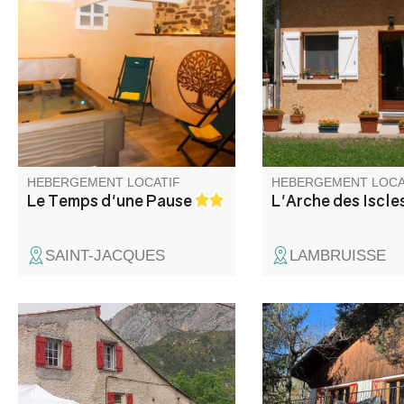
piétonne, maison de village
Verdon. Entre mer et 
mitoyenne entièrement
détente et loisirs, dé
rénovée avec goût ou une
activités : Randonnée
magnifique pièce aux pierres
parapente, VTT, can
apparentes vous attendra avec
Idéal pour les amate
son spa entièrement privatif.
calme et de nature.
HEBERGEMENT LOCATIF
HEBERGEMENT LOCA
Le Temps d'une Pause
L'Arche des Iscle
SAINT-JACQUES
LAMBRUISSE
Dans un environnement
Proche de la rivière 
reposant, au cœur d'un village
des villages du Haut 
provençal typique, la
grand chalet est parf
Fishchaumière est située au
placé pour offrir aux 