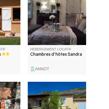
neige,
maison de maître, le charme
couverte et
d'antan avec le confort
s,
d'aujourd'hui. Au calme, avec
oë Ski…
vue sur les grès d'Annot, vous
urs de
profiterez du jardin, de la
cuisine d'été, de la terrasse
couverte. On vous attend.
TIF
HEBERGEMENT LOCATIF
s
Chambres d'hôtes Sandra
ANNOT
Verdon et
Au cœur des Gorges du
Verdon, ce
Verdon, maison indépendante
aitement
dans un quartier calme aux
vacanciers
abords du village sur un jardin