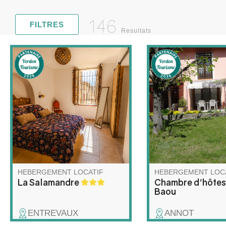
146
FILTRES
Resultats
Vivez l'Authenticité
Vos hôtes vous accue
(Accessible !) Appartement en
dans leur maison en
rez-de-chaussée rénové,
d'un jardin arboré. 
lumineux et spacieux, situé
de randonnée, Jacq
dans une charmante maison
orientera vers les p
de village du 17e siècle.
sentiers de la région
Accessibilité pour les
Julienne vous régale
personnes à mobilité réduite
petits déjeuners mai
et de toutes les commodités
nécessaires.
HEBERGEMENT LOCATIF
HEBERGEMENT LOC
La Salamandre
Chambre d'hôtes
Baou
ENTREVAUX
ANNOT