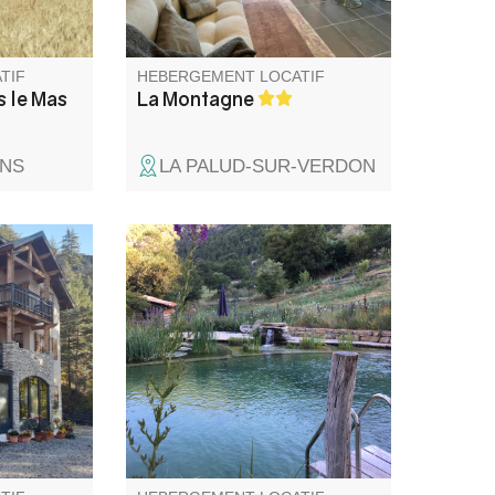
promesse de panoramas à
couper le souffle.
TIF
HEBERGEMENT LOCATIF
 le Mas
La Montagne
ENS
LA PALUD-SUR-VERDON
 à l'étage
Situé entre les gorges du
ire sur un
Verdon et le Parc national du
00 m². Il
Mercantour, la Valbonnette est
rrasses
un lieu riche de sa biodiversité
 sur la
et de la beauté de ses
paysages, insolite par son
isolement et le calme qui y
règne.