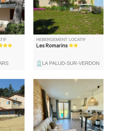
ivités
privatif en partie clos.
Idéal pour
miliaux
e amis.
TIF
HEBERGEMENT LOCATIF
Les Romarins
ARS
LA PALUD-SUR-VERDON
profiter
Découvrez notre charmant
dre
studio, un véritable havre de
on.
paix au cœur de la nature.
Vous serez séduit par la
décoration soignée et moderne
et la vue imprenable qu'il offre
sur le Mourre du Chanier,