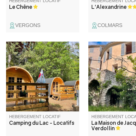
HEBERGEMENT LOCATIF
HEBERGEMENT LOCA
Le Chêne
L'Alexandrine
VERGONS
COLMARS
Le Camping du Lac est un petit
Maison de famille d
camping familial se trouvant à
siècle, située en plei
500 m du lac, proposant éco-
ce village des Alpes 
chalets confortables, petite
Provence à 1h15 de 
restauration, petits-déjeuners
un parc d’un hectare 
et accès facile aux activités de
d’arbres centenaires,
plein air (paddle, vélo).
vue magnifique sur le
montagnes de grès e
calme absolu.
HEBERGEMENT LOCATIF
HEBERGEMENT LOCA
Camping du Lac - Locatifs
La Maison de Jac
Verdollin