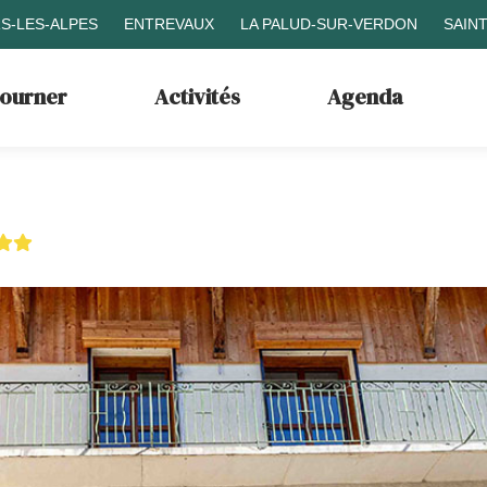
S-LES-ALPES
ENTREVAUX
LA PALUD-SUR-VERDON
SAIN
journer
Activités
Agenda