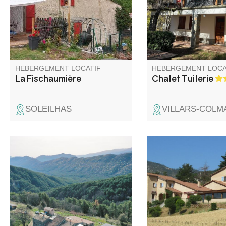
départ de nombreuses
un large éventail d’act
randonnées pédestres ou vélo,
pendant leur séjour. 
proche des lacs de Castellane,
des regroupements fa
du Golf de Taulane et des
ou des vacances entr
nombreuses activités
aquatiques du Verdon.
HEBERGEMENT LOCATIF
HEBERGEMENT LOCA
La Fischaumière
Chalet Tuilerie
SOLEILHAS
VILLARS-COLM
Le gîte est calme, en pleine
Bed & Breakfast pour 
nature, vue 360°. Idéal pour
du calme dans un ca
repos, randonnée, canyoning,
idyllique face au Verd
vélo.