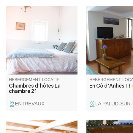
La Chambre 21 se situe au
Duplex dans maison d
cœur des remparts
de caractère superb
d'Entrevaux. Elle dispose d'une
rénovée. Vaste séjour
entrée, d'une terrasse et d'une
2 chambres, salle de 
salle de bain
indépendante.Située dans une
maison du 17e siècle au 3ème
étage sous les toits, la
chambre offre une vue
imprenable sur la Citadelle.
HEBERGEMENT LOCATIF
HEBERGEMENT LOCA
Chambres d'hôtes La
En Cô d'Anhès III
chambre 21
ENTREVAUX
LA PALUD-SUR
Dans une petite ruelle
Votre maison au cœu