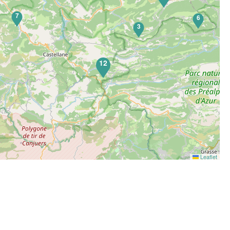
7
6
3
12
Leaflet