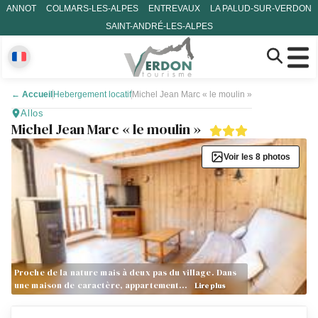
ANNOT
COLMARS-LES-ALPES
ENTREVAUX
LA PALUD-SUR-VERDON
SAINT-ANDRÉ-LES-ALPES
←
Accueil
Hebergement locatif
Michel Jean Marc « le moulin »
Allos
Michel Jean Marc « le moulin »
Voir les 8 photos
Proche de la nature mais à deux pas du village. Dans
une maison de caractère, appartement…
Lire plus