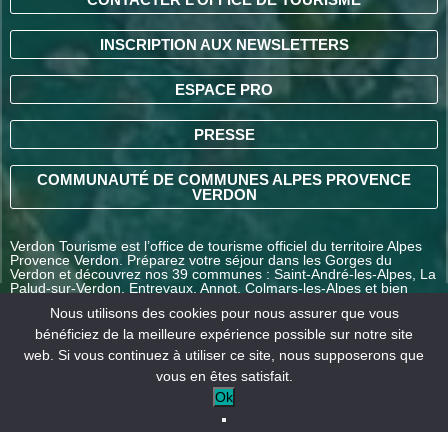
INSCRIPTION AUX NEWSLETTERS
ESPACE PRO
PRESSE
COMMUNAUTÉ DE COMMUNES ALPES PROVENCE
VERDON
Verdon Tourisme est l’office de tourisme officiel du territoire Alpes
Provence Verdon. Préparez votre séjour dans les Gorges du
Verdon et découvrez nos 39 communes : Saint-André-les-Alpes, La
Palud-sur-Verdon, Entrevaux, Annot, Colmars-les-Alpes et bien
d’autres destinations en Alpes-de-Haute-Provence.
Nous utilisons des cookies pour nous assurer que vous
bénéficiez de la meilleure expérience possible sur notre site
web. Si vous continuez à utiliser ce site, nous supposerons que
COMMENT VENIR ?
vous en êtes satisfait.
Ok
Mentions
Conditions générales
Nos
légales
de vente
partenaires