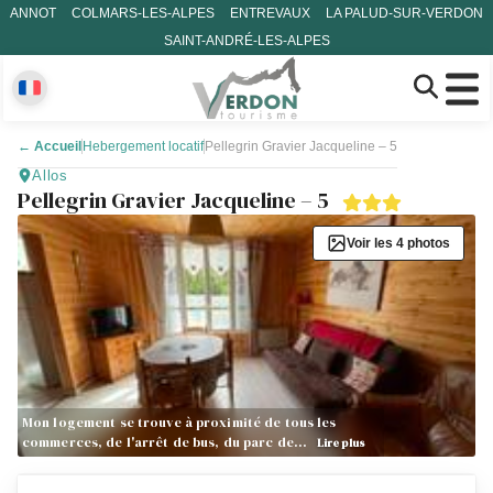
ANNOT
COLMARS-LES-ALPES
ENTREVAUX
LA PALUD-SUR-VERDON
SAINT-ANDRÉ-LES-ALPES
←
Accueil
Hebergement locatif
Pellegrin Gravier Jacqueline – 5
Allos
Pellegrin Gravier Jacqueline – 5
Voir les 4 photos
Mon logement se trouve à proximité de tous les
commerces, de l'arrêt de bus, du parc de…
Lire plus