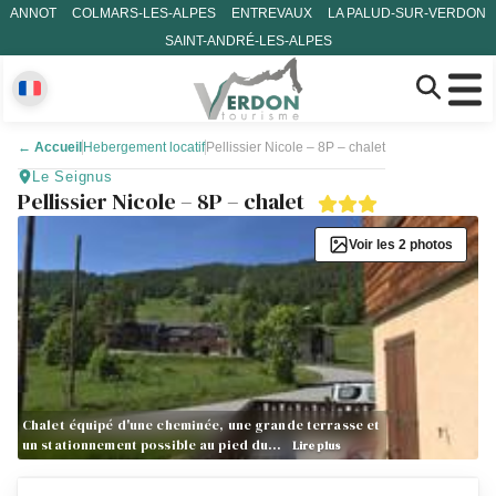
ANNOT
COLMARS-LES-ALPES
ENTREVAUX
LA PALUD-SUR-VERDON
SAINT-ANDRÉ-LES-ALPES
←
Accueil
Hebergement locatif
Pellissier Nicole – 8P – chalet
Le Seignus
Pellissier Nicole – 8P – chalet
Voir les 2 photos
Chalet équipé d'une cheminée, une grande terrasse et
un stationnement possible au pied du…
Lire plus