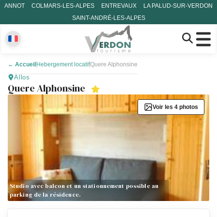
ANNOT
COLMARS-LES-ALPES
ENTREVAUX
LA PALUD-SUR-VERDON
SAINT-ANDRÉ-LES-ALPES
←
Accueil
Hebergement locatif
Quere Alphonsine
Allos
Quere Alphonsine
Voir les 4 photos
Studio avec balcon et un stationnement possible au
parking de la résidence.