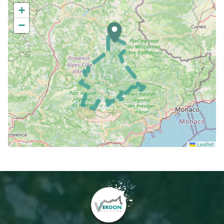
+
−
Leaflet