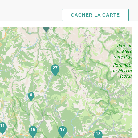
CACHER LA CARTE
27
8
11
16
17
13