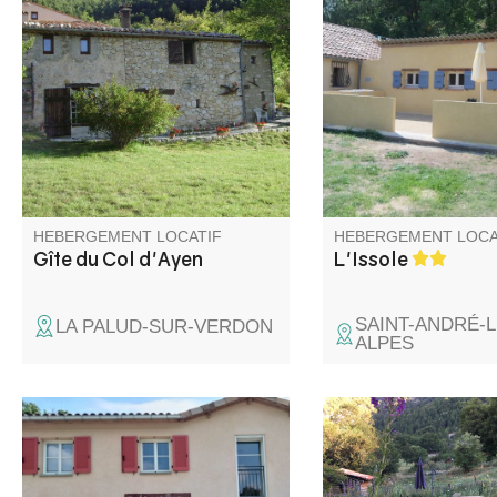
La maison de Nathalie et
Situé dans un cadre
Olivier est située à deux
champêtre, à 800 m d
kilomètres du village, en pleine
du village de Saint-A
nature. Les deux chambres
Alpes, en bordure de l
sont avec des douches
de l'Issole (accès dire
privatives et des toilettes
communes. Le petit déjeuner
est servi dans la véranda, il
n'est pas possible de cuisiner.
HEBERGEMENT LOCATIF
HEBERGEMENT LOCA
Gîte du Col d'Ayen
L'Issole
SAINT-ANDRÉ-L
LA PALUD-SUR-VERDON
ALPES
Dans un petit village à
Situé entre les gorge
proximité de Castellane et des
Verdon et le Parc nat
Gorges du Verdon, découvrez
Mercantour, la Valbon