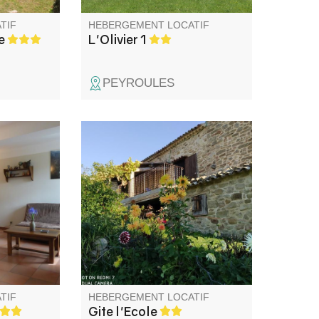
TIF
HEBERGEMENT LOCATIF
e
L'Olivier 1
PEYROULES
e village
Situé dans un ancien corps de
ement
ferme, le gite est une ancienne
ur des
école. Idéal pour un séjour, en
famille ou entre amis dans un
environnement naturel
préservé.
TIF
HEBERGEMENT LOCATIF
Gite l'Ecole