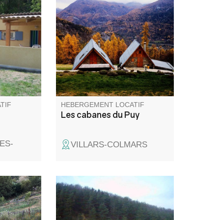
Hébergement insolite, élégant
u centre
avec une vue panoramique sur
ndré les
les montagnes et les grands
a rivière
espaces. Cabanes rénovées
ct).
avec goût et confort assuré.
Parfait pour groupe et famille
ou pour une parenthèse
paisible et romantique. Ne
ratez pas ce lieu enchanteur.
TIF
HEBERGEMENT LOCATIF
Les cabanes du Puy
ES-
VILLARS-COLMARS
s du
Grande maison située en
ional du
pleine nature à deux pas de
nette est
sites d'escalade et de