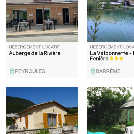
ce petit établissement plein de
un lieu riche de sa bi
charme, avec des chambres
et de la beauté de se
d'hôtes et tables d'hôtes, en
paysages, insolite pa
pleine nature, pour le calme
isolement et le calme 
propice à la relaxation.
règne.
HEBERGEMENT LOCATIF
HEBERGEMENT LOCA
Auberge de la Rivière
La Valbonnette - 
Fenière
PEYROULES
BARRÊME
Maison indépendante dans un
Villa comprenant le gî
quartier calme en bordure du
logement de la propri
village, jardin non clos et
avec parking et jardins
terrasse.
située à 300 m du lac
Castillon (base nauti
baignade…) et à 100