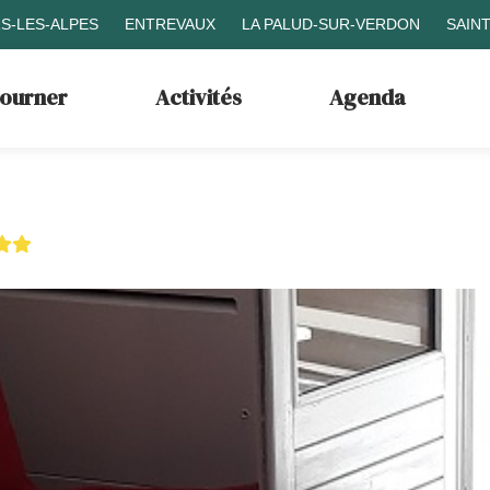
S-LES-ALPES
ENTREVAUX
LA PALUD-SUR-VERDON
SAIN
journer
Activités
Agenda