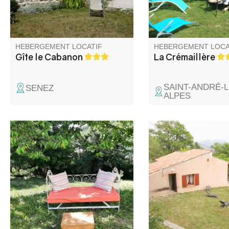
centre du village, de 
commerces et de la g
Chemins de Fer de P
HEBERGEMENT LOCATIF
HEBERGEMENT LOCA
Gîte le Cabanon
La Crémaillère
SAINT-ANDRÉ-L
SENEZ
ALPES
Dans un corps de ferme datant
Dans un cadre magnif
de 1890 complètement
reposant, avec jolie v
indépendant ce qui préserve
maison spacieuse ex
l'intimité de ses occupants,
plein sud, bien amén
cosy, lumineux, le petit
équipée avec grand ja
Pandous vous accueille pour
terrasses et parking.
que vous puissiez déconnecter
Environnement préser
de votre quotidien. Un extérieur
pour les amoureux de
pour se détendre, lire…
nature, calme et quié