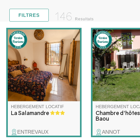
146
FILTRES
Resultats
Vivez l'Authenticité
Vos hôtes vous accue
(Accessible !) Appartement en
dans leur maison en
rez-de-chaussée rénové,
d'un jardin arboré. 
lumineux et spacieux, situé
de randonnée, Jacq
dans une charmante maison
orientera vers les p
de village du 17e siècle.
sentiers de la région
Accessibilité pour les
Julienne vous régale
personnes à mobilité réduite
petits déjeuners mai
et de toutes les commodités
nécessaires.
HEBERGEMENT LOCATIF
HEBERGEMENT LOC
La Salamandre
Chambre d'hôtes
Baou
ENTREVAUX
ANNOT