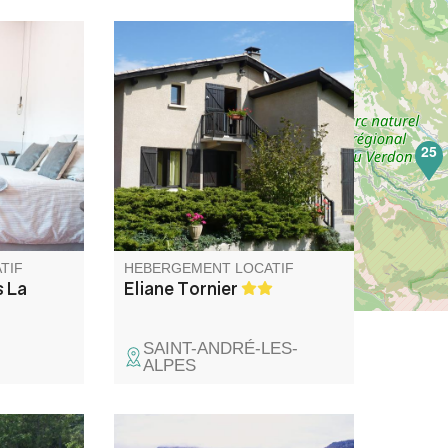
tue au
Appartement à l'étage d'une
villa située dans un endroit
pose d'une
calme, avec une petite terrasse
e et d'une
offrant une vue dégagée sur
les montagnes. Tous
25
 dans une
commerces à 500 m.
e au 3ème
a
e
delle.
TIF
HEBERGEMENT LOCATIF
 La
Eliane Tornier
SAINT-ANDRÉ-LES-
ALPES