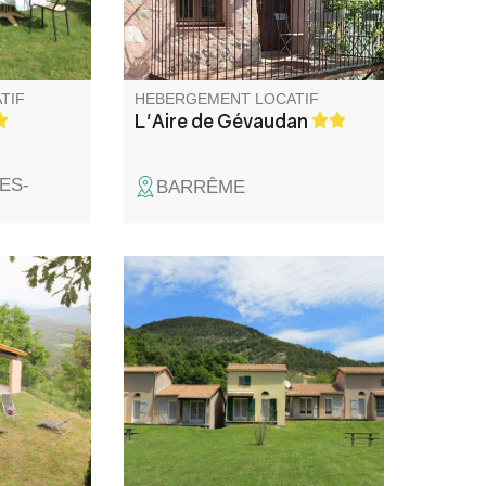
ses
pour tous ceux qui sont à la
are des
recherche de calme et
rovence.
d'authenticité.
TIF
HEBERGEMENT LOCATIF
L'Aire de Gévaudan
ES-
BARRÊME
ique et
Aux portes des Gorges du
ue,
Verdon, au croisement des
posée
Routes de la Lavande et de la
agée et
Route Napoléon, ensemble de
rdin clos,
5 gîtes communaux mitoyens,
à l'entrée du village sur terrain
vé idéal
commun avec jeux d'enfants,
 la
petite terrasse privative et
tude
entrée séparée chacun.