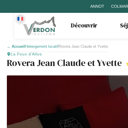
ANNOT
COLMAR
Découvrir
Sé
←
Accueil
Hebergement locatif
Rovera Jean Claude et Yvette
La Foux d’Allos
Rovera Jean Claude et Yvette