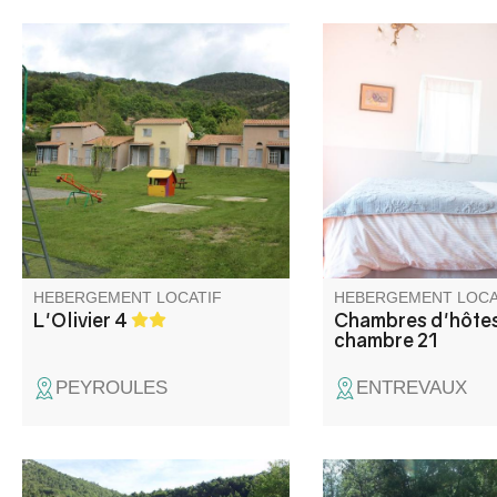
Aux portes des Gorges du
La Chambre 21 se si
Verdon, au croisement des
cœur des remparts
Routes de la Lavande et de la
d'Entrevaux. Elle dis
Route Napoléon, ensemble de
entrée, d'une terrass
5 gîtes communaux mitoyens,
salle de bain
à l'entrée du village sur terrain
indépendante.Située
commun avec jeux d'enfants,
maison du 17e siècl
petite terrasse privative et
étage sous les toits, l
entrée séparée chacun.
chambre offre une vu
imprenable sur la Cita
HEBERGEMENT LOCATIF
HEBERGEMENT LOCA
L'Olivier 4
Chambres d'hôtes
chambre 21
PEYROULES
ENTREVAUX