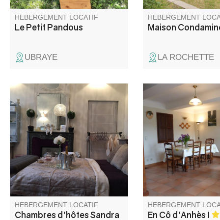
assurés.
HEBERGEMENT LOCATIF
HEBERGEMENT LOCA
Le Petit Pandous
Maison Condamin
UBRAYE
LA ROCHETTE
Sandra vous accueille dans sa
Duplex dans maison d
maison de maître, le charme
de caractère superb
d'antan avec le confort
rénovée, en plein cœ
d'aujourd'hui. Au calme, avec
gorges du Verdon.
vue sur les grès d'Annot, vous
profiterez du jardin, de la
cuisine d'été, de la terrasse
couverte. On vous attend.
HEBERGEMENT LOCATIF
HEBERGEMENT LOCA
Chambres d'hôtes Sandra
En Cô d'Anhès I