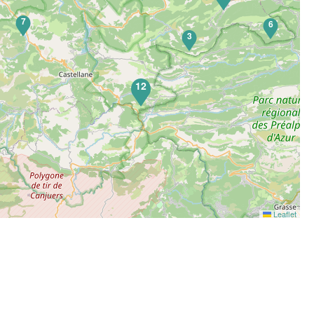
7
6
3
12
Leaflet