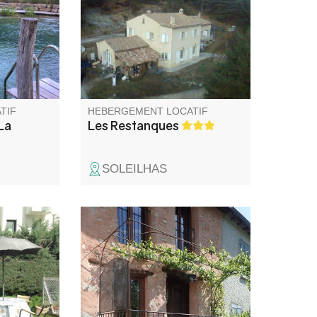
odiversité
canyoning comprenant le gîte
s
et le logement de la
r son
propriétaire avec terrain,
qui y
terrasse couverte, spa privé en
été. Location possible pour 2
personnes avec tarif
préférentiel.
TIF
HEBERGEMENT LOCATIF
La
Les Restanques
SOLEILHAS
te et le
Nichée au cœur du petit
étaire
hameau de Gévaudan, une
 privatifs
maison de village joliment
 de
rénovée avec un balcon privatif
que,
pour profiter de la vue sur la
 m du
vallée. Un lieu de séjour idéal