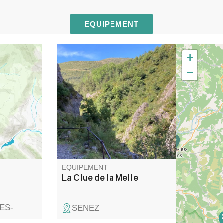
EQUIPEMENT
+
e sur le
Belle promenade surplombant
−
etenue de
le ravin du Riou d'Ourgeas qui
is Saint-
se resserre en d'étroites et
sant par
profondes gorges peu avant
pour se
d'atteindre la chapelle de la
n à fleure
Melle et la Bergerie de Haute
on haut de
Melle, haut lieu de la
arge.
Résistance des Alpes de
Haute-Provence
EQUIPEMENT
La Clue de la Melle
ES-
SENEZ