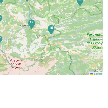
6
19
15
2
Leaflet