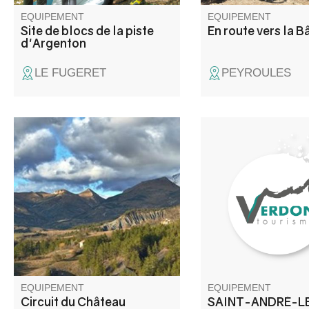
EQUIPEMENT
EQUIPEMENT
Site de blocs de la piste
En route vers la B
d'Argenton
LE FUGERET
PEYROULES
Cette balade permet de
Site de vol libre mon
découvrir, à travers chemins et
reconnu, le sommet d
petites route de campagne,
(1613 m) offre un pa
quelques-uns des éléments de
couper le souffle sur 
patrimoine de la vallée de
Castillon.
l'Asse : le château des Périers
édifié au 17ème siècle et
l'église Notre Dame.
EQUIPEMENT
EQUIPEMENT
Circuit du Château
SAINT-ANDRÉ-L