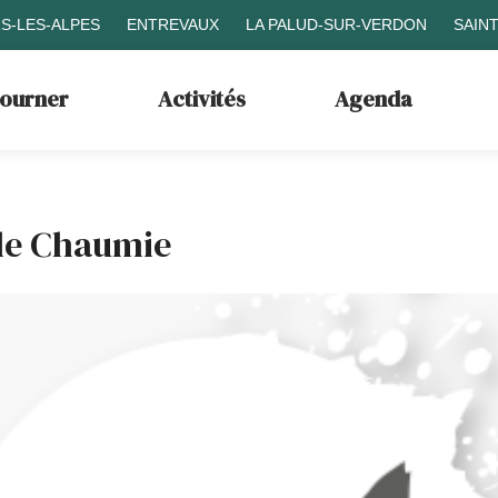
S-LES-ALPES
ENTREVAUX
LA PALUD-SUR-VERDON
SAIN
journer
Activités
Agenda
de Chaumie