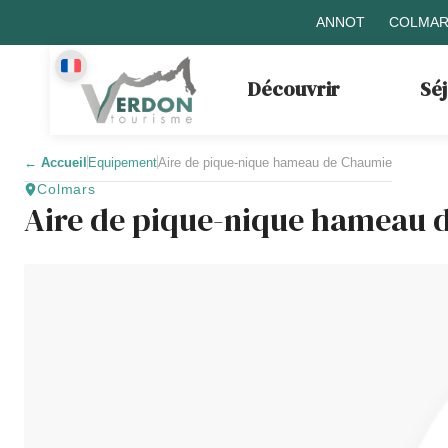
ANNOT
COLMAR
Découvrir
Sé
←
Accueil
Equipement
Aire de pique-nique hameau de Chaumie
Colmars
Aire de pique-nique hameau 