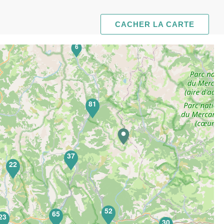
CACHER LA CARTE
6
81
37
22
52
65
23
30