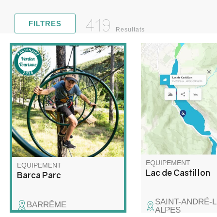
419
FILTRES
Resultats
Premier lac de barrag
Barca Parc est un parc de
cours du Verdon, la r
loisirs multiactivités : parcours
Castillon s’étend depu
acrobatiques en hauteur,
André-les-Alpes, pas
espace filet pour enfants,
St-Julien-en-Verdon, 
course d’orientation sur le
terminer 8 km plus loi
thème des animaux de nos
du barrage de Castill
forêts, escape games nature,
90 m pour 200 m de l
archery touch, gelly tag et
lancer de hache !
EQUIPEMENT
EQUIPEMENT
Lac de Castillon
Barca Parc
SAINT-ANDRÉ-L
BARRÊME
ALPES