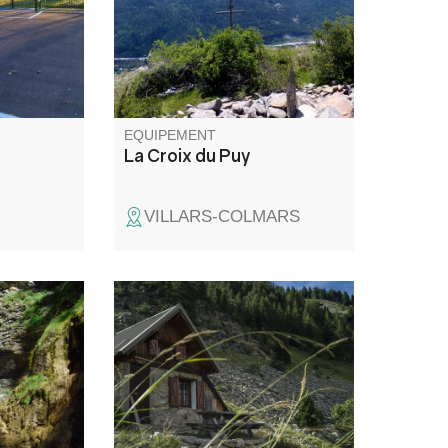
EQUIPEMENT
La Croix du Puy
VILLARS-COLMARS
 qui
La vallée de Chasse est un des
a Lance,
sites secrets incontournables
ins
du Haut-Verdon. Vous
 cascade.
découvrirez une belle variété
 la chance
de paysages, des pâturages et
iseau de
prairies bordées de forêts
ichodrome
épaisses mais aussi des