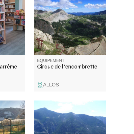
 les
est indispensable pour profiter
du cirque de l'encombrette,
remarquable par sa géologie,
ses lacs et roches polies par
l'ancien glacier. Le Pas de
l'Échelle, verrou rocheux
défendant l'accès, se franchit
par un sentier pittor
EQUIPEMENT
Barrême
Cirque de l'encombrette
ALLOS
Jolie boucle en forêt à faire par
une journée chaude d'été, vue
sur la belle vallée du Verdon.