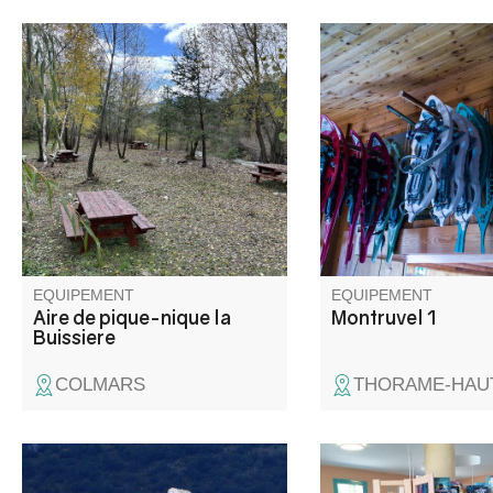
Aire de pique-nique disposant
Au sommet culmine 
de quatre grandes tables
pyramide ayant servi 
idéalement située au bord du
pour le percement du
verdon à l'ombre des arbres.
Train des Pignes. Vo
Vous pourrez rejoindre
profiterez de la vue s
Colmars en 10 minutes à pied.
villages de La Colle-S
Michel, de Peyresq et
sommets du Grand Co
Ruch, du Rent et du 
Cordoeil.
EQUIPEMENT
EQUIPEMENT
Aire de pique-nique la
Montruvel 1
Buissiere
COLMARS
THORAME-HAU
A la rencontre du pittoresque
Livres, musique, film.