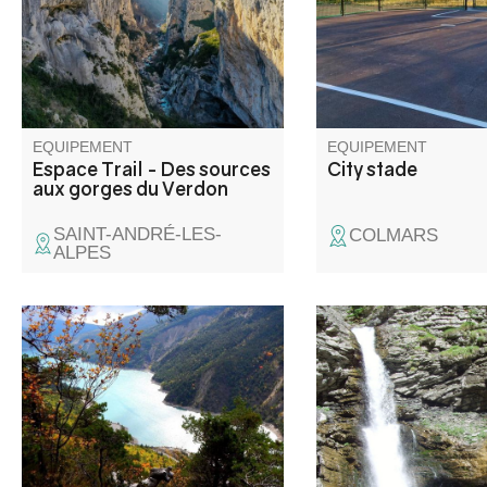
originaux au sein d’une nature
préservée. Partez à la
découverte du territoire et de
ses sites emblématiques.
EQUIPEMENT
EQUIPEMENT
Espace Trail - Des sources
City stade
aux gorges du Verdon
SAINT-ANDRÉ-LES-
COLMARS
ALPES
Cette randonnée, facile et très
Une promenade facile
agréable, est idéale à faire au
longe le torrent de L
printemps et offre de multiples
sous le couvert des p
points de vue sur le Lac de
sylvestres, jusqu'à la
Castillon.
Vous aurez peut-être
d'apercevoir ce bel o
montagne qu'est le t