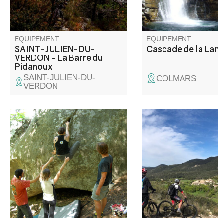
échelette.
EQUIPEMENT
EQUIPEMENT
SAINT-JULIEN-DU-
Cascade de la La
VERDON - La Barre du
Pidanoux
SAINT-JULIEN-DU-
COLMARS
VERDON
Avec ses gros blocs de grès
Ce parcours relie Pey
sous les châtaigniers, c'est un
hameau de La Bâtie 
des plus beaux site de blocs de
beau voyage en desc
France. Ses 1500 passages
nette.
combleront tous les goûts et
tous les niveaux.