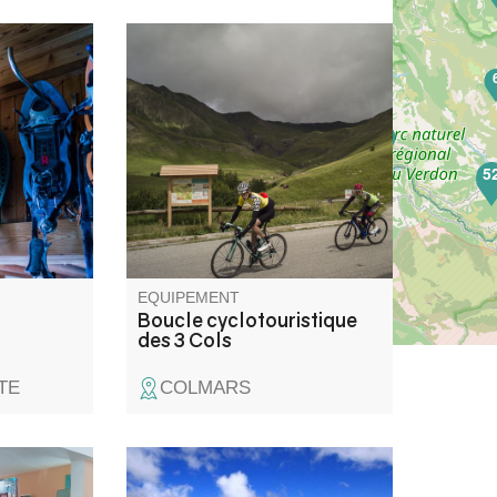
une
3 cols mythiques des Alpes à
de visée
franchir à grands coups de
 tunnel du
pédales au coeur de paysages
4
us
montagneux époustouflants:
ur les
Col des Champs, Col de la
5
aint-
Cayolle et le Col d'Allos qui a
 sur les
été une étape du Tour de
yer, du
France.
Grand
EQUIPEMENT
Boucle cyclotouristique
des 3 Cols
TE
COLMARS
.. pour
Une bonne condition physique