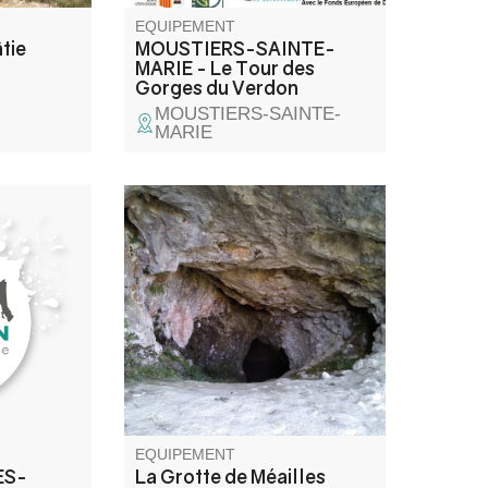
EQUIPEMENT
âtie
MOUSTIERS-SAINTE-
MARIE - Le Tour des
Gorges du Verdon
MOUSTIERS-SAINTE-
MARIE
dialement
Un itinéraire qui permet de
u Chalvet
découvrir une curiosité
norama à
géologique. Avec son sol
le lac de
calcaire creusé de vasques,
son plafond constitué de galets
et orné d'une myriade de
stalactites, la grotte de Méailles
est un lieu très singulier.
EQUIPEMENT
ES-
La Grotte de Méailles