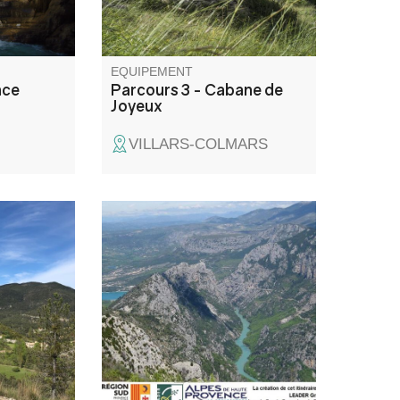
torrents qui forment parfois de
ravissantes petites gorges.
EQUIPEMENT
nce
Parcours 3 - Cabane de
Joyeux
VILLARS-COLMARS
roules au
Une randonnée en itinérance
dans un
dans le plus beau Canyon
ente
d’Europe