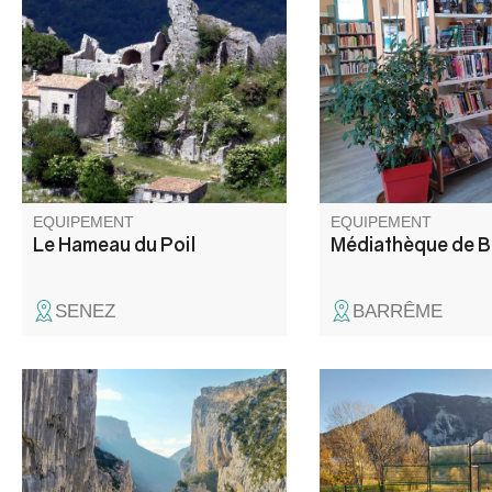
village du Poil, accroché aux
tous les goûts et tous
flancs de son piton rocheux
besoins.
dont il aurait tiré son nom "lou
péu", "pieu" en provençal.
EQUIPEMENT
EQUIPEMENT
Le Hameau du Poil
Médiathèque de 
SENEZ
BARRÊME
Entre alpages et Provence,
l’Espace Trail Des Sources aux
Gorges du Verdon propose un
ensemble de parcours variés et