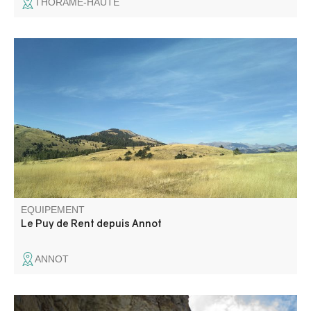
THORAME-HAUTE
Un spectacle superbe sur les montagnes environnantes :
à l’est le Grand Coyer et le Saint Honorat, vers le sud le
Pic de Chamatte, vers l’ouest les montagnes du Haut
Verdon, dans la vallée le village de Méailles d'un côté,
celui d'Allons de l'autre.
EQUIPEMENT
Le Puy de Rent depuis Annot
ANNOT