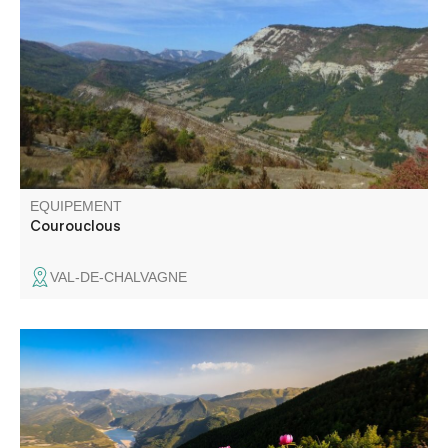
permet de découvrir le haut de la vallée de la Chalvagne
et d'admirer le Pic de Chamatte au loin. Une ambiance
forestière est présente tout au long de la randonnée.
EQUIPEMENT
Courouclous
VAL-DE-CHALVAGNE
Du sommet de Chalvet (1613 m), haut lieu du vol libre, la
vue panoramique permet de repérer plus de 50 sommets
remarquables, qu'une table d'orientation permet
d'identifier.