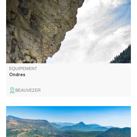
Au départ du pont de Villars-Heyssier, un circuit
magnifique à flanc de montagne en direction du plan de
Beauvezer et du hameau d'Ondres. Retour avec un très
joli panorama sur le Verdon.
EQUIPEMENT
Ondres
BEAUVEZER
Cette route panoramique de 24 km à La Palud sur Verdon
vous entraîne à travers un circuit parcourant les crêtes du
Grand Canyon. Les 14 Belvédères dévoilent les falaises