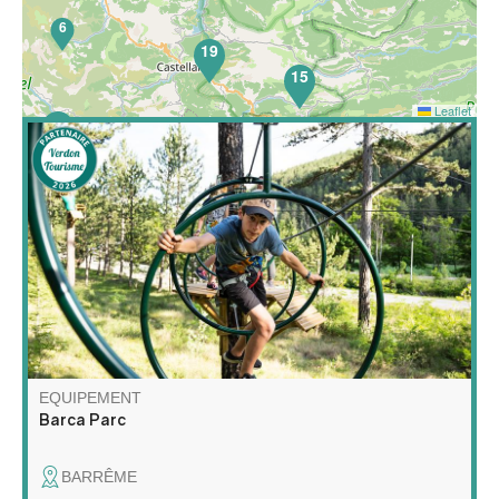
6
19
15
Leaflet
52
Barca Parc est un parc de loisirs multiactivités : parcours
acrobatiques en hauteur, espace filet pour enfants,
course d’orientation sur le thème des animaux de nos
forêts, escape games nature, archery touch, gelly tag et
lancer de hache !
EQUIPEMENT
Barca Parc
BARRÊME