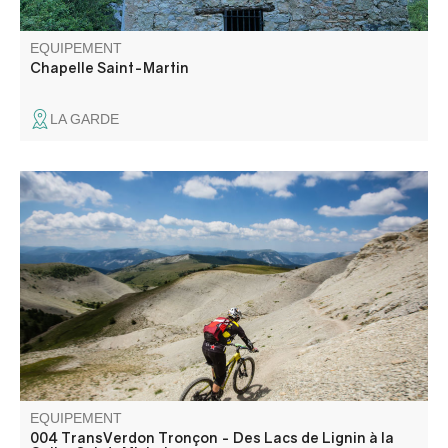
EQUIPEMENT
Chapelle Saint-Martin
LA GARDE
Du plateau, l'itinéraire s'élève jusqu'au point culminant de
l'itinéraire : la Baisse de Détroit, à 2472 m ! Les paysages
sont tout simplement somptueux, dépaysement garanti.
Passé le col, long single à flanc de montagne, jusqu'à la
Colle-Saint-Michel.
EQUIPEMENT
004 TransVerdon Tronçon - Des Lacs de Lignin à la