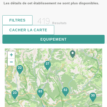
Les détails de cet établissement ne sont plus disponibles.
419
FILTRES
Resultats
CACHER LA CARTE
81
EQUIPEMENT
+
−
37
22
52
65
23
30