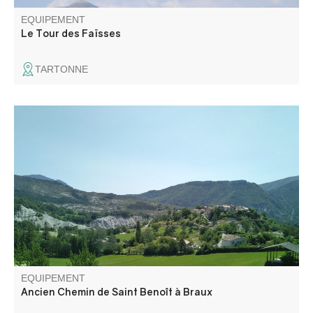
EQUIPEMENT
Le Tour des Faïsses
TARTONNE
Dans un environnement très caractéristique de grès et de
marnes bleues, cette randonnée permet la découverte de
deux jolis villages. Saint Benoît, perché sur un mamelon
rocheux, et Braux dans son écrin de châtaigniers.
EQUIPEMENT
Ancien Chemin de Saint Benoît à Braux