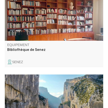
dessinées et livres documentaires.
EQUIPEMENT
Bibliothèque de Senez
SENEZ
Depuis les gorges jusqu'au sources du Verdon,
embarquez sur un itinéraire unique, conforme aux
standards des Ultra-Trails, qui traverse les 4 secteurs de
l’Espace Trail du territoire.