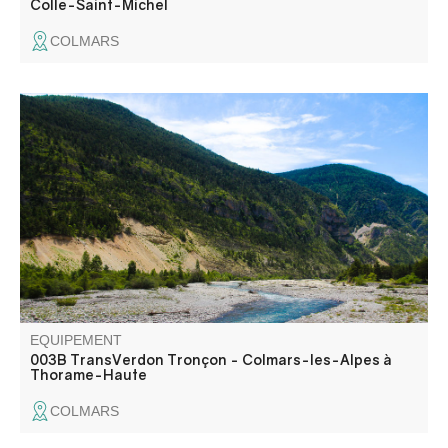
Colle-Saint-Michel
COLMARS
Variante proposée au tronçon n°3, lorsque le plateau des
lacs de Lignin et la baisse de Détroit sont toujours
enneigés. Liaison qui sinue le long du Verdon. Montée
jusqu'à la Colle Saint-Michel possible pour profiter d'une
belle descente dans la vallée.
EQUIPEMENT
003B TransVerdon Tronçon - Colmars-les-Alpes à
Thorame-Haute
COLMARS