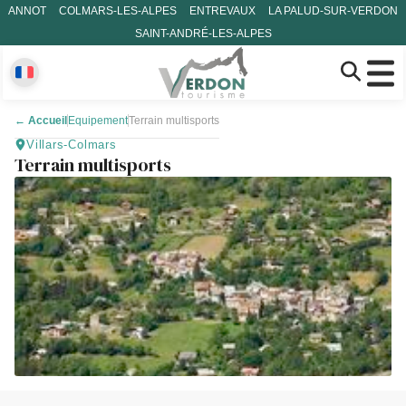
ANNOT
COLMARS-LES-ALPES
ENTREVAUX
LA PALUD-SUR-VERDON
SAINT-ANDRÉ-LES-ALPES
←
Accueil
Equipement
Terrain multisports
Villars-Colmars
Terrain multisports