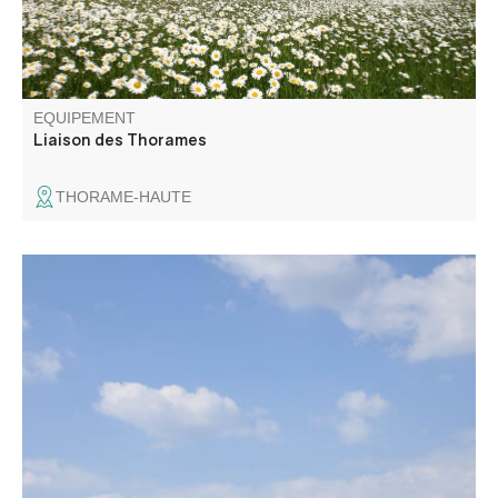
EQUIPEMENT
Liaison des Thorames
THORAME-HAUTE
Situé au pied de la Sapée, ce circuit suit une montée sur
piste forestière pour atteindre la cime des Faïsses. Après
avoir traversé une zone de terres noires, dites "robines",
la descente