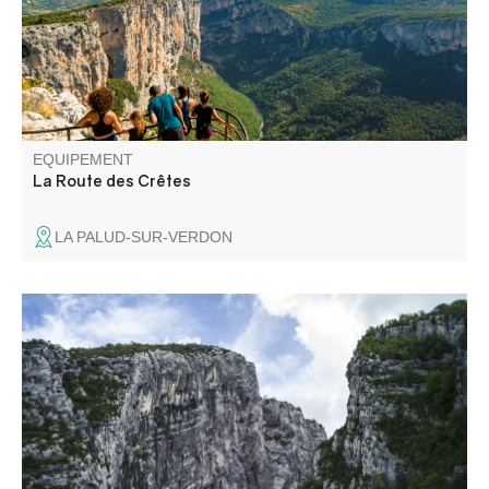
mythiques du Verdon et offrent des points de vue uniques
sur les Gorges du Verdon.
EQUIPEMENT
La Route des Crêtes
LA PALUD-SUR-VERDON
L'itinéraire du couloir Samson permet de visiter, en aller-
retour, l'entrée de l'un des plus grands Canyon d'Europe :
les Gorges du Verdon.