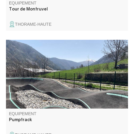
EQUIPEMENT
Tour de Montruvel
THORAME-HAUTE
Pump track accessible à tous. Viens t'éclater avec ton
vélo sur ce circuit fermé et réalise d'incroyables sauts !
N'oublie pas ton casque et tes protections pour une
sécurité maximale.
EQUIPEMENT
Pumptrack