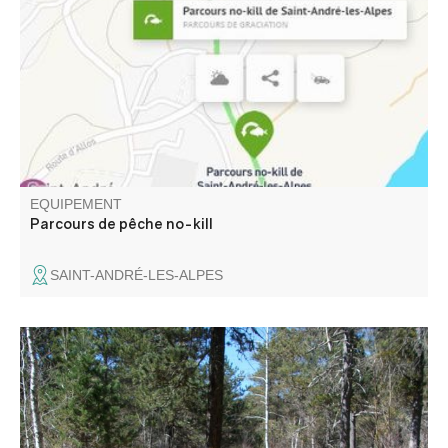
Méouilles, tous les poissons repartent à l'eau
immédiatement et dans les meilleures conditions. Toutes
techniques autorisées. Hameçon simple sans ardillon ou
ardillon écrasé obligatoire
EQUIPEMENT
Parcours de pêche no-kill
SAINT-ANDRÉ-LES-ALPES
1,2,3,4 , en haut , en bas, à gauche, à droite !!! on saute,
sur un pied, avec les bras...Une petite remise en forme au
calme de la forêt et avec le bruit de la rivière la Chasse
pour vous accompagner.