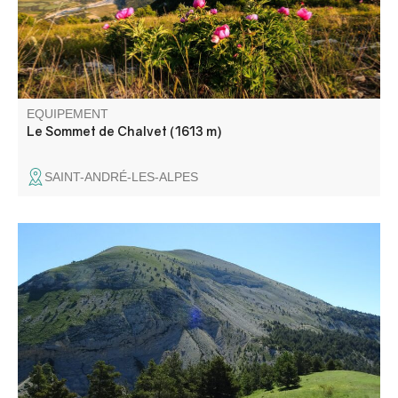
EQUIPEMENT
Le Sommet de Chalvet (1613 m)
SAINT-ANDRÉ-LES-ALPES
Le départ se situe entre le quartier "Le Coulet" à
Thorame-Haute et le pont Clot. Vous partirez à la
découverte d'un vallon peu fréquenté et découvrirez de
nombreuses plantes aromatiques adaptées au climat
méditerranéen, telles que la sariette et le thym.