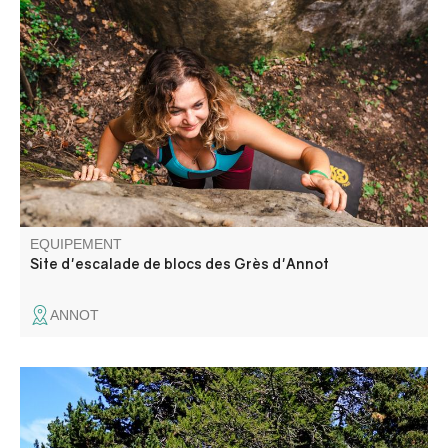
L'escalade Bloc a été à l'origine de la renommée du
village. Deuxième site de grès en France après
Fontainebleu, les grès d'Annot offrent un terrain de jeu ou
beaucoup reste encore à découvrir.
EQUIPEMENT
Site d'escalade de blocs des Grès d'Annot
ANNOT
Cette boucle parcourt une forêt de pins à crochets et des
pâturages. Vous pourrez admirer des points de vue