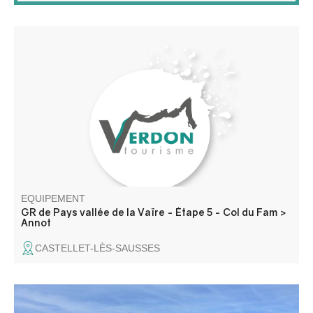
Les grès d’Annot sont un paradis pour les randonneurs et
les grimpeurs. On doit à cette formation géologique la
belle architecture de nos villages et les formes
énigmatiques de la roche ont forgé nos récits légendaires.
EQUIPEMENT
GR de Pays vallée de la Vaïre - Étape 5 - Col du Fam >
Annot
CASTELLET-LÈS-SAUSSES
Au départ de l'ancienne Mairie de Montblanc, cette boucle